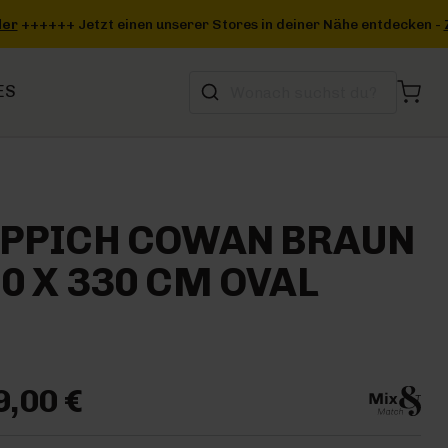
n deiner Nähe entdecken -
Zum Storefinder
+++
ES
EPPICH COWAN BRAUN
0 X 330 CM OVAL
9,00 €