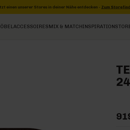
entdecken -
Zum Storefinder
+++
+++ Jetzt einen unserer Stores i
ÖBEL
ACCESSOIRES
MIX & MATCH
INSPIRATION
STOR
T
24
91