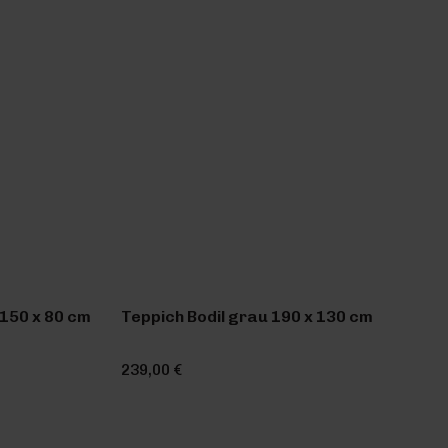
150 x 80 cm
Teppich Bodil grau 190 x 130 cm
239,00 €