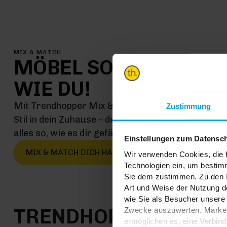
MIX & MATCH
MÖBEL SO EINMALIG
WIE DU!
Mit Trendhopper Mix & Match kommt jetzt genau 
Zustimmung
Stil in dein Zuhause – denn hier kombinierst du ei
alles so, wie es dir gefällt
Einstellungen zum Datensc
MIX & MATCH DICH HAPPY
Wir verwenden Cookies, die f
Technologien ein, um bestim
Sie dem zustimmen. Zu den I
Art und Weise der Nutzung de
wie Sie als Besucher unsere 
TRENDHOPPER STOR
Zwecke auszuwerten. Marketi
ermöglichen es, eine Verbin