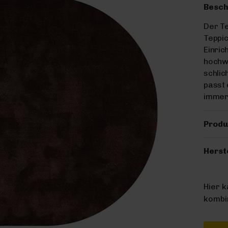
Besch
Der Te
Teppic
Einric
hochwe
schlic
passt 
immer 
Produ
Herst
Hier 
kombin