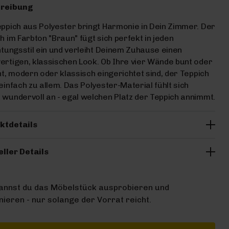
reibung
ppich aus Polyester bringt Harmonie in Dein Zimmer. Der
h im Farbton "Braun" fügt sich perfekt in jeden
htungsstil ein und verleiht Deinem Zuhause einen
rtigen, klassischen Look. Ob Ihre vier Wände bunt oder
ht, modern oder klassisch eingerichtet sind, der Teppich
einfach zu allem. Das Polyester-Material fühlt sich
wundervoll an - egal welchen Platz der Teppich annimmt.
ktdetails
eller Details
kannst du das Möbelstück ausprobieren und
ieren - nur solange der Vorrat reicht.