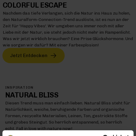
COLORFUL ESCAPE
Nachdem das tiefe Verlangen, sich die Natur ins Haus zu holen,
den Naturalform-Connection-Trend auslöste, ist es nun an der
Zeit für 'Happy Vibes'. Wir umgeben uns immer noch mit aller
Liebe mit der Natur, sie steht jedoch nicht mehr im Rampenlicht.
Was wir jetzt wirklich brauchen? Eine Prise Glückshormone. Und
wie sorgen wir dafür? Mit einer Farbexplosion!
Jetzt Entdecken
INSPIRATION
NATURAL BLISS
Diesen Trend muss man einfach lieben. Natural Bliss steht für
Natürlichkeit, weiche, beruhigende Farben und organische
Formen, recycelte Materialien, Leinen, Ton, gestrickte Stoffe
und grobes Steingut. So herrlich entspannend, so herrlich
echt. Fall in love with nature now!