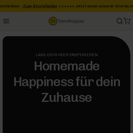
Zum Hauptinhalt springen
inder
+++
+++ Jetzt einen unserer Stores in deiner Nähe entdecken
LASS DICH HIER INSPIRIEREN
Homemade
Happiness für dein
Zuhause