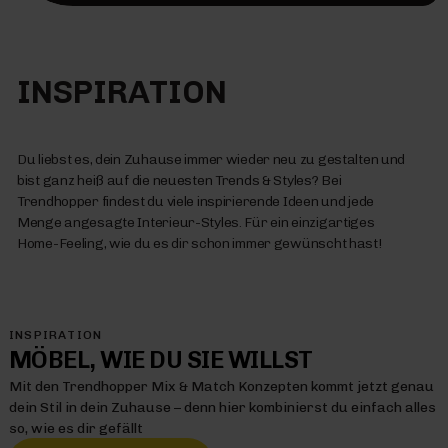
INSPIRATION
Du liebst es, dein Zuhause immer wieder neu zu gestalten und
bist ganz heiß auf die neuesten Trends & Styles? Bei
Trendhopper findest du viele inspirierende Ideen und jede
Menge angesagte Interieur-Styles. Für ein einzigartiges
Home-Feeling, wie du es dir schon immer gewünscht hast!
INSPIRATION
MÖBEL, WIE DU SIE WILLST
Mit den Trendhopper Mix & Match Konzepten kommt jetzt genau
dein Stil in dein Zuhause – denn hier kombinierst du einfach alles
so, wie es dir gefällt