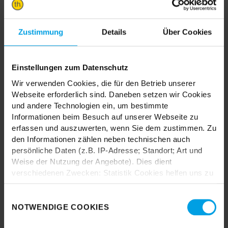
Jetzt Entdecken
Zustimmung
Details
Über Cookies
Einstellungen zum Datenschutz
INSPIRATION
TON IN TON
Wir verwenden Cookies, die für den Betrieb unserer
Webseite erforderlich sind. Daneben setzen wir Cookies
Du liebst Farben, magst es aber lieber ruhig? Dann ist Ton in Ton
und andere Technologien ein, um bestimmte
dein Style. Hier entscheidest du dich für eine Farbe und spielst
Informationen beim Besuch auf unserer Webseite zu
bei Wand, Möbeln & Accessoires mit ihren einzelnen helleren und
erfassen und auszuwerten, wenn Sie dem zustimmen. Zu
dunkleren Farbnuancen. So entsteht ein spannender, dennoch
den Informationen zählen neben technischen auch
aber lässiger Look voller Ruhe und Erhabenheit.
persönliche Daten (z.B. IP-Adresse; Standort; Art und
Jetzt Entdecken
Weise der Nutzung der Angebote). Dies dient
verschiedenen Zwecken: Statistik Cookies helfen uns zu
verstehen, wie Sie als Besucher unsere Webseite
nutzen, indem sie Informationen sammeln und sie
Einwilligungsauswahl
anonymisiert für statistische Zwecke auszuwerten.
NOTWENDIGE COOKIES
MIX & MATCH
Marketing Cookies helfen uns, Ihnen personalisierte
MÖBEL SO EINMALIG WIE DU!