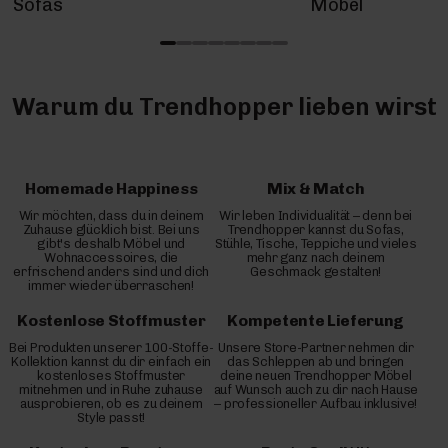
Sofas
Möbel
Warum du Trendhopper lieben wirst
Homemade Happiness
Mix & Match
Wir möchten, dass du in deinem
Wir leben Individualität – denn bei
Zuhause glücklich bist. Bei uns
Trendhopper kannst du Sofas,
gibt's deshalb Möbel und
Stühle, Tische, Teppiche und vieles
Wohnaccessoires, die
mehr ganz nach deinem
erfrischend anders sind und dich
Geschmack gestalten!
immer wieder überraschen!
Kostenlose Stoffmuster
Kompetente Lieferung
Bei Produkten unserer 100-Stoffe-
Unsere Store-Partner nehmen dir
Kollektion kannst du dir einfach ein
das Schleppen ab und bringen
kostenloses Stoffmuster
deine neuen Trendhopper Möbel
mitnehmen und in Ruhe zuhause
auf Wunsch auch zu dir nach Hause
ausprobieren, ob es zu deinem
– professioneller Aufbau inklusive!
Style passt!