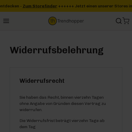
Zum Hauptinhalt springen
inder
+++
+++ Jetzt einen unserer Stores in deiner Nähe entdecke
Widerrufsbelehrung
Widerrufsrecht
Sie haben das Recht, binnen vierzehn Tagen
ohne Angabe von Gründen diesen Vertrag zu
widerrufen.
Die Widerrufsfrist beträgt vierzehn Tage ab
dem Tag