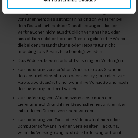
ausdrücklich aufgefordert hat, ihn aufzusuchen, um
dringende Reparatur- oder Instandhaltungsarbeiten
vorzunehmen; dies gilt nicht hinsichtlich weiterer bei
dem Besuch erbrachter Dienstleistungen, die der
Verbraucher nicht ausdrücklich verlangt hat, oder
hinsichtlich solcher bei dem Besuch gelieferter Waren,
die bei der Instandhaltung oder Reparatur nicht
unbedingt als Ersatzteile benötigt werden.
Das Widerrufsrecht erlischt vorzeitig bei Verträgen
zur Lieferung versiegelter Waren, die aus Gründen
des Gesundheitsschutzes oder der Hygiene nicht zur
Rückgabe geeignet sind, wenn ihre Versiegelung nach
der Lieferung entfernt wurde;
zur Lieferung von Waren, wenn diese nach der
Lieferung auf Grund ihrer Beschaffenheit untrennbar
mit anderen Gütern vermischt wurden;
zur Lieferung von Ton- oder Videoaufnahmen oder
Computersoftware in einer versiegelten Packung,
wenn die Versiegelung nach der Lieferung entfernt