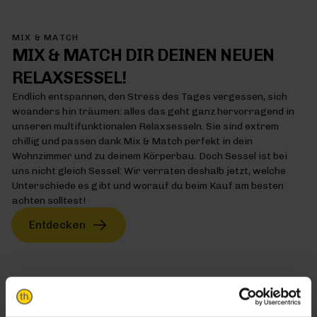
MIX & MATCH
MIX & MATCH DIR DEINEN NEUEN
RELAXSESSEL!
Endlich entspannen, den Stress des Tages vergessen, sich
woanders hin träumen: alles das geht ganz hervorragend in
unseren multifunktionalen Relaxsesseln. Sie sind extrem
chillig und passen dank Mix & Match perfekt in dein
Wohnzimmer und zu deinem Körperbau. Doch Sessel ist bei
uns nicht gleich Sessel: Wir verraten deshalb jetzt, welche
Unterschiede es gibt und worauf du beim Kauf am besten
achten solltest!
Entdecken
MIX & MATCH