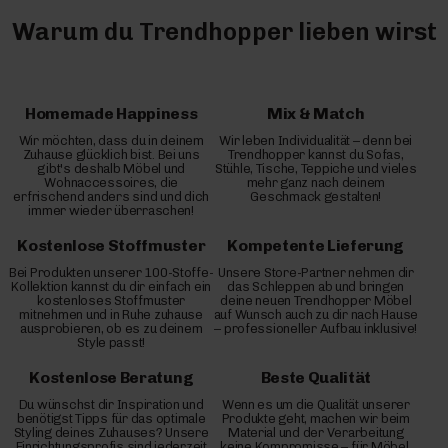
Warum du Trendhopper lieben wirst
Homemade Happiness
Mix & Match
Wir möchten, dass du in deinem
Wir leben Individualität – denn bei
Zuhause glücklich bist. Bei uns
Trendhopper kannst du Sofas,
gibt's deshalb Möbel und
Stühle, Tische, Teppiche und vieles
Wohnaccessoires, die
mehr ganz nach deinem
erfrischend anders sind und dich
Geschmack gestalten!
immer wieder überraschen!
Kostenlose Stoffmuster
Kompetente Lieferung
Bei Produkten unserer 100-Stoffe-
Unsere Store-Partner nehmen dir
Kollektion kannst du dir einfach ein
das Schleppen ab und bringen
kostenloses Stoffmuster
deine neuen Trendhopper Möbel
mitnehmen und in Ruhe zuhause
auf Wunsch auch zu dir nach Hause
ausprobieren, ob es zu deinem
– professioneller Aufbau inklusive!
Style passt!
Kostenlose Beratung
Beste Qualität
Du wünschst dir Inspiration und
Wenn es um die Qualität unserer
benötigst Tipps für das optimale
Produkte geht, machen wir beim
Styling deines Zuhauses? Unsere
Material und der Verarbeitung
Einrichtungsprofis sind jederzeit
keine Kompromisse – für Möbel,