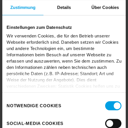
MIX & MATCH DIR DEINEN TEPPICH
Zustimmung
Details
Über Cookies
NACH MASS!
Teppiche schaffen eine behagliche Atmosphäre und verleihen
Einstellungen zum Datenschutz
Räumen Ausstrahlung. Mit einem Teppich kannst du dein
Zuhause also ganz einfach ohne großen Aufwand noch
Wir verwenden Cookies, die für den Betrieb unserer
heimeliger machen. Wie das am besten geht, verraten wir dir in
Webseite erforderlich sind. Daneben setzen wir Cookies
den 5 folgenden Schritten. Freu dich jetzt auf viele tolle Tipps
und andere Technologien ein, um bestimmte
und jede Menge Inspiration. Für einen Teppich, der perfekt zu
Informationen beim Besuch auf unserer Webseite zu
deinem Wohnstil passt!
erfassen und auszuwerten, wenn Sie dem zustimmen. Zu
den Informationen zählen neben technischen auch
Entdecken
persönliche Daten (z.B. IP-Adresse; Standort; Art und
Weise der Nutzung der Angebote). Dies dient
verschiedenen Zwecken: Statistik Cookies helfen uns zu
verstehen, wie Sie als Besucher unsere Webseite
TRENDHOPPER STORES
nutzen, indem sie Informationen sammeln und sie
Einwilligungsauswahl
anonymisiert für statistische Zwecke auszuwerten.
NOTWENDIGE COOKIES
Marketing Cookies helfen uns, Ihnen personalisierte
Wie wäre es mit einer großen Portion Inspiration und Kreativität?
Werbung anzuzeigen. Social-Media-Cookies ermöglichen
In unseren Stores findest du alle Trendhopper Möbel, Stoffe und
SOCIAL-MEDIA COOKIES
es, eine Verbindung zu sozialen Netzwerken aufzubauen,
Styles.