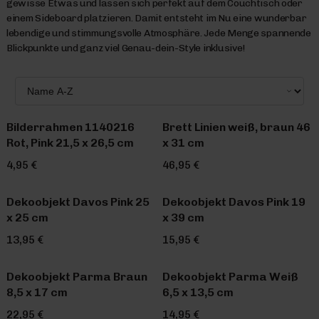
gewisse Etwas und lassen sich perfekt auf dem Couchtisch oder
einem Sideboard platzieren. Damit entsteht im Nu eine wunderbar
lebendige und stimmungsvolle Atmosphäre. Jede Menge spannende
Blickpunkte und ganz viel Genau-dein-Style inklusive!
Bilderrahmen 1140216
Brett Linien weiß, braun 46
Rot, Pink 21,5 x 26,5 cm
x 31 cm
4,95 €
46,95 €
Dekoobjekt Davos Pink 25
Dekoobjekt Davos Pink 19
x 25 cm
x 39 cm
13,95 €
15,95 €
Dekoobjekt Parma Braun
Dekoobjekt Parma Weiß
8,5 x 17 cm
6,5 x 13,5 cm
22,95 €
14,95 €