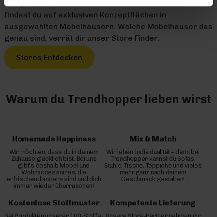
Entspannen, Leben und Genießen. Alle unsere Produkte
findest du auf exklusiven Konzeptflächen in
ausgewählten Möbelhäusern. Welche Möbelhäuser das
genau sind, verrät dir unser Store Finder.
Stores Entdecken
Warum du Trendhopper lieben wirst
Homemade Happiness
Mix & Match
Wir möchten, dass du in deinem
Wir leben Individualität – denn bei
Zuhause glücklich bist. Bei uns
Trendhopper kannst du Sofas,
gibt's deshalb Möbel und
Stühle, Tische, Teppiche und vieles
Wohnaccessoires, die
mehr ganz nach deinem
erfrischend anders sind und dich
Geschmack gestalten!
immer wieder überraschen!
Kostenlose Stoffmuster
Kompetente Lieferung
Bei Produkten unserer 100-Stoffe-
Unsere Store-Partner nehmen dir