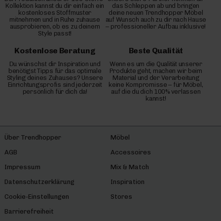
Kollektion kannst du dir einfach ein
das Schleppen ab und bringen
kostenloses Stoffmuster
deine neuen Trendhopper Möbel
mitnehmen und in Ruhe zuhause
auf Wunsch auch zu dir nach Hause
ausprobieren, ob es zu deinem
– professioneller Aufbau inklusive!
Style passt!
Kostenlose Beratung
Beste Qualität
Du wünschst dir Inspiration und
Wenn es um die Qualität unserer
benötigst Tipps für das optimale
Produkte geht, machen wir beim
Styling deines Zuhauses? Unsere
Material und der Verarbeitung
Einrichtungsprofis sind jederzeit
keine Kompromisse – für Möbel,
persönlich für dich da!
auf die du dich 100% verlassen
kannst!
Über Trendhopper
Möbel
AGB
Accessoires
Impressum
Mix & Match
Datenschutzerklärung
Inspiration
Cookie-Einstellungen
Stores
Barrierefreiheit