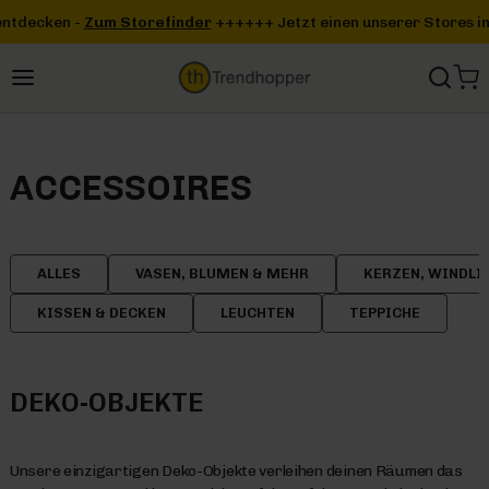
Zum Hauptinhalt springen
finder
+++
+++ Jetzt einen unserer Stores in deiner Nähe entdecke
ACCESSOIRES
ALLES
VASEN, BLUMEN & MEHR
KERZEN, WINDLI
KISSEN & DECKEN
LEUCHTEN
TEPPICHE
DEKO-OBJEKTE
Unsere einzigartigen Deko-Objekte verleihen deinen Räumen das