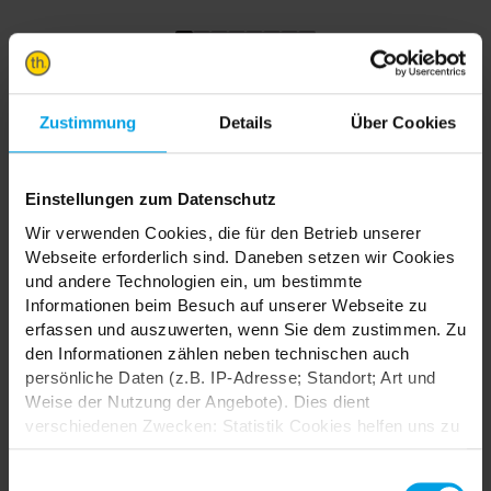
TRENDHOPPER STORES
Zustimmung
Details
Über Cookies
Wie wäre es mit einer großen Portion Inspiration und Kreativität?
In unseren Stores findest du alle Trendhopper Möbel, Stoffe und
Einstellungen zum Datenschutz
Styles.
Wir verwenden Cookies, die für den Betrieb unserer
Webseite erforderlich sind. Daneben setzen wir Cookies
und andere Technologien ein, um bestimmte
Informationen beim Besuch auf unserer Webseite zu
erfassen und auszuwerten, wenn Sie dem zustimmen. Zu
den Informationen zählen neben technischen auch
persönliche Daten (z.B. IP-Adresse; Standort; Art und
Durch das Laden akzeptieren Sie die
Weise der Nutzung der Angebote). Dies dient
Datenschutzbestimmungen von Google.
verschiedenen Zwecken: Statistik Cookies helfen uns zu
Karte laden
verstehen, wie Sie als Besucher unsere Webseite
nutzen, indem sie Informationen sammeln und sie
Einwilligungsauswahl