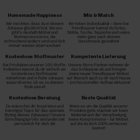
Homemade Happiness
Mix & Match
Wir möchten, dass du in deinem
Wir leben Individualität – denn bei
Zuhause glücklich bist. Bei uns
Trendhopper kannst du Sofas,
gibt's deshalb Möbel und
Stühle, Tische, Teppiche und vieles
Wohnaccessoires, die
mehr ganz nach deinem
erfrischend anders sind und dich
Geschmack gestalten!
immer wieder überraschen!
Kostenlose Stoffmuster
Kompetente Lieferung
Bei Produkten unserer 100-Stoffe-
Unsere Store-Partner nehmen dir
Kollektion kannst du dir einfach ein
das Schleppen ab und bringen
kostenloses Stoffmuster
deine neuen Trendhopper Möbel
mitnehmen und in Ruhe zuhause
auf Wunsch auch zu dir nach Hause
ausprobieren, ob es zu deinem
– professioneller Aufbau inklusive!
Style passt!
Kostenlose Beratung
Beste Qualität
Du wünschst dir Inspiration und
Wenn es um die Qualität unserer
benötigst Tipps für das optimale
Produkte geht, machen wir beim
Styling deines Zuhauses? Unsere
Material und der Verarbeitung
Einrichtungsprofis sind jederzeit
keine Kompromisse – für Möbel,
persönlich für dich da!
auf die du dich 100% verlassen
kannst!