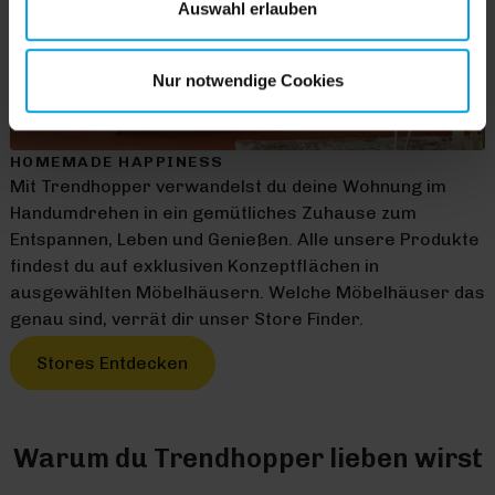
Auswahl erlauben
Nur notwendige Cookies
HOMEMADE HAPPINESS
Mit Trendhopper verwandelst du deine Wohnung im
Handumdrehen in ein gemütliches Zuhause zum
Entspannen, Leben und Genießen. Alle unsere Produkte
findest du auf exklusiven Konzeptflächen in
ausgewählten Möbelhäusern. Welche Möbelhäuser das
genau sind, verrät dir unser Store Finder.
Stores Entdecken
Warum du Trendhopper lieben wirst