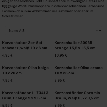
ein ganz besonderes Licht. So schaffst du mit wenigen Details eine
hyggelige Wohlfühlatmosphäre in vielen verschiedenen Farben und
Formen – ob nun im Wohnzimmer, im Esszimmer oder aber im
Schlafzimmer.
Kerzenhalter 2er-Set
Kerzenhalter 30085
schwarz, weiß 10 x 6 cm
orange 15,5 x 15,5 cm
4,95 €
10,95 €
Kerzenhalter Olina beige
Kerzenhalter Olina creme
10 x 20 cm
10 x 25 cm
7,95 €
9,95 €
Kerzenständer 1173413
Kerzenständer Ceramic
Grün, Orange 9 x 9,5 cm
Braun, Weiß 8,5 x 8,5 cm
5,95 €
7,95 €