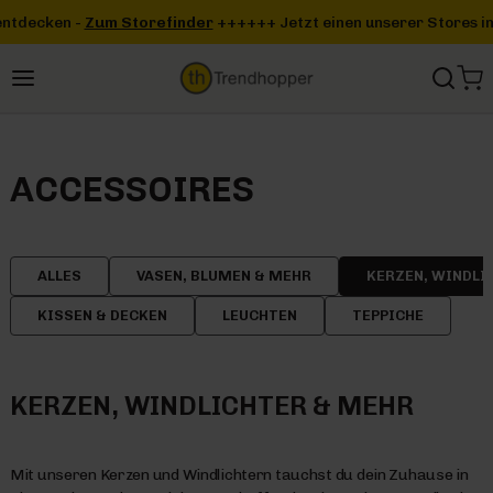
Zum Hauptinhalt springen
finder
+++
+++ Jetzt einen unserer Stores in deiner Nähe entdecke
ACCESSOIRES
ALLES
VASEN, BLUMEN & MEHR
KERZEN, WINDLI
KISSEN & DECKEN
LEUCHTEN
TEPPICHE
KERZEN, WINDLICHTER & MEHR
Mit unseren Kerzen und Windlichtern tauchst du dein Zuhause in