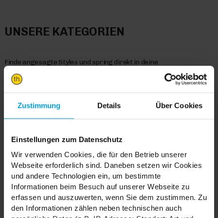
UNSERE KATEGORIEN
Finde angesagte Styles und spring direkt in deine
Lieblingskategorie.
Sofas
Möbel
Zustimmung
Details
Über Cookies
Einstellungen zum Datenschutz
TRENDHOPPER STORES
Wir verwenden Cookies, die für den Betrieb unserer
Webseite erforderlich sind. Daneben setzen wir Cookies
und andere Technologien ein, um bestimmte
Wie wäre es mit einer großen Portion Inspiration und Kreativität?
Informationen beim Besuch auf unserer Webseite zu
In unseren Stores findest du alle Trendhopper Möbel, Stoffe und
erfassen und auszuwerten, wenn Sie dem zustimmen. Zu
Styles.
den Informationen zählen neben technischen auch