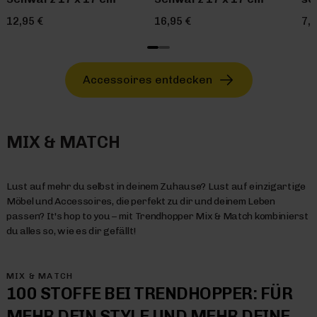
12,95 €
16,95 €
7,9
Accessoires entdecken
MIX & MATCH
Lust auf mehr du selbst in deinem Zuhause? Lust auf einzigartige
Möbel und Accessoires, die perfekt zu dir und deinem Leben
passen? It's hop to you – mit Trendhopper Mix & Match kombinierst
du alles so, wie es dir gefällt!
MIX & MATCH
100 STOFFE BEI TRENDHOPPER: FÜR
MEHR DEIN STYLE UND MEHR DEINE