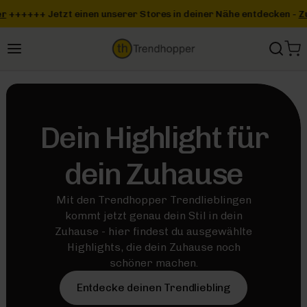
Zum Hauptinhalt springen
++
+++ Jetzt einen unserer Stores in deiner Nähe entdecken -
Zum 
Dein Highlight für
dein Zuhause
Mit den Trendhopper Trendlieblingen
kommt jetzt genau dein Stil in dein
Zuhause - hier findest du ausgewählte
Highlights, die dein Zuhause noch
schöner machen.
Entdecke deinen Trendliebling