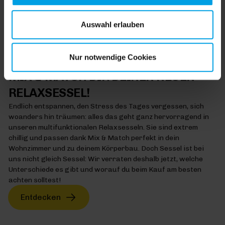
unsere
Datenschutzhinweise
. Unser Impressum finden
Entdecken
Sie
hier
.
Auswahl erlauben
Nur notwendige Cookies
MIX & MATCH
MIX & MATCH DIR DEINEN NEUEN
RELAXSESSEL!
Endlich entspannen, den Stress des Tages vergessen, sich
woanders hin träumen: alles das geht ganz hervorragend in
unseren multifunktionalen Relaxsesseln. Sie sind extrem
chillig und passen dank Mix & Match perfekt in dein
Wohnzimmer und zu deinem Körperbau. Doch Sessel ist bei
uns nicht gleich Sessel: Wir verraten deshalb jetzt, welche
Unterschiede es gibt und worauf du beim Kauf am besten
achten solltest!
Entdecken