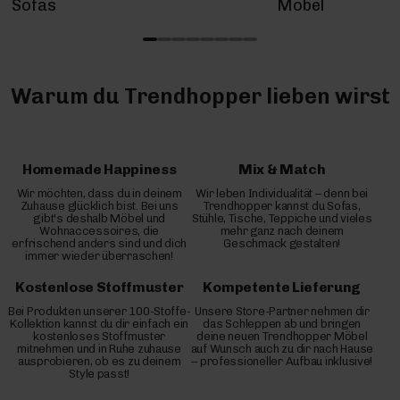
Sofas
Möbel
Warum du Trendhopper lieben wirst
Homemade Happiness
Mix & Match
Wir möchten, dass du in deinem
Wir leben Individualität – denn bei
Zuhause glücklich bist. Bei uns
Trendhopper kannst du Sofas,
gibt's deshalb Möbel und
Stühle, Tische, Teppiche und vieles
Wohnaccessoires, die
mehr ganz nach deinem
erfrischend anders sind und dich
Geschmack gestalten!
immer wieder überraschen!
Kostenlose Stoffmuster
Kompetente Lieferung
Bei Produkten unserer 100-Stoffe-
Unsere Store-Partner nehmen dir
Kollektion kannst du dir einfach ein
das Schleppen ab und bringen
kostenloses Stoffmuster
deine neuen Trendhopper Möbel
mitnehmen und in Ruhe zuhause
auf Wunsch auch zu dir nach Hause
ausprobieren, ob es zu deinem
– professioneller Aufbau inklusive!
Style passt!