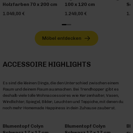
Holzfarben 70 x 200 cm
100 x 120 cm
Sc
1.049,00 €
1.249,00 €
1.
Möbel entdecken
ACCESSOIRE HIGHLIGHTS
Es sind die kleinen Dinge, die den Unterschied zwischen einem
Raum und deinem Raum ausmachen. Bei Trendhopper gibt es
deshalb viele tolle Wohnaccessoires wie Kerzenhalter, Vasen,
Windlichter, Spiegel, Bilder, Leuchten und Teppiche, mit denen du
noch mehr Homemade Happiness in dein Zuhause zauberst.
Blumentopf Colyn
Blumentopf Colyn
Bl
Schwarz 17 x 17 cm
Schwarz 17 x 17 cm
sc