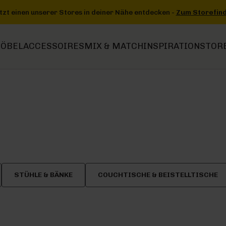
he entdecken -
Zum Storefinder
+++
+++ Jetzt einen unserer Store
ÖBEL
ACCESSOIRES
MIX & MATCH
INSPIRATION
STOR
STÜHLE & BÄNKE
COUCHTISCHE & BEISTELLTISCHE