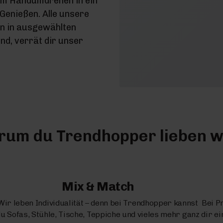
im Handumdrehen in ein
enießen. Alle unsere
en in ausgewählten
d, verrät dir unser
um du Trendhopper lieben w
Mix & Match
Wir leben Individualität – denn bei Trendhopper kannst
Bei P
u Sofas, Stühle, Tische, Teppiche und vieles mehr ganz
dir e