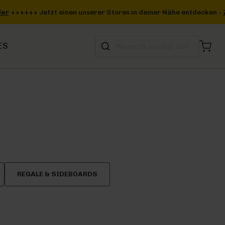
s in deiner Nähe entdecken -
Zum Storefinder
+++
ES
REGALE & SIDEBOARDS