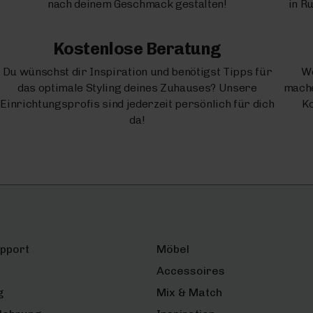
nach deinem Geschmack gestalten!
in R
Kostenlose Beratung
Du wünschst dir Inspiration und benötigst Tipps für
We
das optimale Styling deines Zuhauses? Unsere
mache
Einrichtungsprofis sind jederzeit persönlich für dich
Ko
da!
upport
Möbel
Accessoires
g
Mix & Match