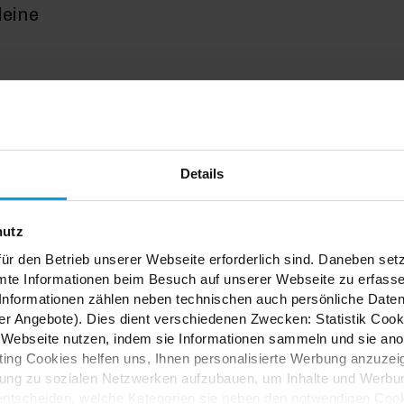
deine
Accessoires
Kissen & Decken
Details
hutz
ES
ür den Betrieb unserer Webseite erforderlich sind. Daneben se
mte Informationen beim Besuch auf unserer Webseite zu erfas
nformationen zählen neben technischen auch persönliche Daten 
r Angebote). Dies dient verschiedenen Zwecken: Statistik Cook
tion und Kreativität? In
Webseite nutzen, indem sie Informationen sammeln und sie anony
öbel, Stoffe und Styles.
ng Cookies helfen uns, Ihnen personalisierte Werbung anzuzei
dung zu sozialen Netzwerken aufzubauen, um Inhalte und Werbun
 entscheiden, welche Kategorien sie neben den notwendigen Coo