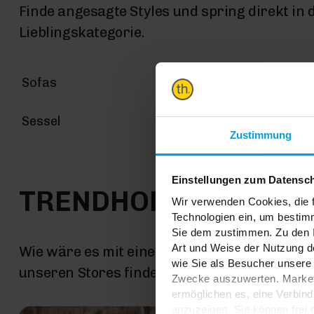
Finde angesagte Styles und spring direkt in 
Lieblingskategorie.
Sofas
Möbel
Sessel
Teppiche
Zustimmung
Einstellungen zum Datensc
TRENDHOPPER STOR
Wir verwenden Cookies, die f
Technologien ein, um bestim
Sie dem zustimmen. Zu den I
Art und Weise der Nutzung de
Wie wäre es mit einer großen Portion Inspira
wie Sie als Besucher unsere 
unseren Stores findest du alle Trendhopper M
Zwecke auszuwerten. Marketi
ermöglichen es, eine Verbin
anzuzeigen. Sie können frei