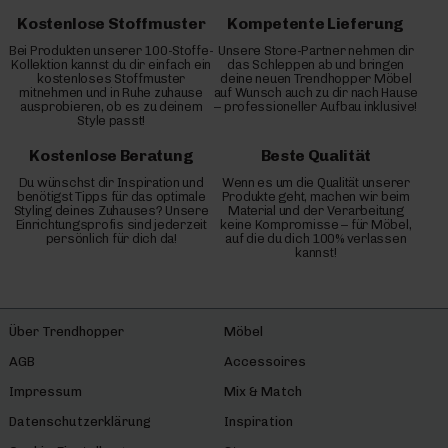
Kostenlose Stoffmuster
Kompetente Lieferung
Bei Produkten unserer 100-Stoffe-
Unsere Store-Partner nehmen dir
Kollektion kannst du dir einfach ein
das Schleppen ab und bringen
kostenloses Stoffmuster
deine neuen Trendhopper Möbel
mitnehmen und in Ruhe zuhause
auf Wunsch auch zu dir nach Hause
ausprobieren, ob es zu deinem
– professioneller Aufbau inklusive!
Style passt!
Kostenlose Beratung
Beste Qualität
Du wünschst dir Inspiration und
Wenn es um die Qualität unserer
benötigst Tipps für das optimale
Produkte geht, machen wir beim
Styling deines Zuhauses? Unsere
Material und der Verarbeitung
Einrichtungsprofis sind jederzeit
keine Kompromisse – für Möbel,
persönlich für dich da!
auf die du dich 100% verlassen
kannst!
Über Trendhopper
Möbel
AGB
Accessoires
Impressum
Mix & Match
Datenschutzerklärung
Inspiration