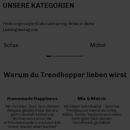
UNSERE KATEGORIEN
Finde angesagte Styles und spring direkt in deine
Lieblingskategorie.
Sofas
Möbel
Warum du Trendhopper lieben wirst
Homemade Happiness
Mix & Match
Wir möchten, dass du in deinem
Wir leben Individualität – denn bei
Zuhause glücklich bist. Bei uns
Trendhopper kannst du Sofas,
gibt's deshalb Möbel und
Stühle, Tische, Teppiche und vieles
Wohnaccessoires, die
mehr ganz nach deinem
erfrischend anders sind und dich
Geschmack gestalten!
immer wieder überraschen!