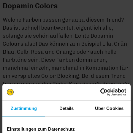
Dopamin Colors
Welche Farben passen genau zu diesem Trend?
Das ist schnell beantwortet: eigentlich alle,
solange sie schön auffallen. Echte Dopamin
Colours also! Das können zum Beispiel Lila, Grün,
Blau, Gelb, Rosa und Orange oder auch helle
Farbtöne sein. Diese Farben dominieren,
manchmal einzeln, manchmal in Kombination für
ein verspieltes Color Blocking. Bei diesem Trend
tanzen wir aus der Reihe. Kurz gesagt: dare to go
crazy! Dir sind diese Farben zu kräftig, um sie
großzügig in deiner Einrichtung einzusetzen?
Dann verwende helle Farbakzente in Form von
Zustimmung
Details
Über Cookies
Accessoires, streiche einen Teil einer Wand in
einer der genannten Farben oder wähle einen
Einstellungen zum Datenschutz
helleren Farbton aus dem Farbfächer der