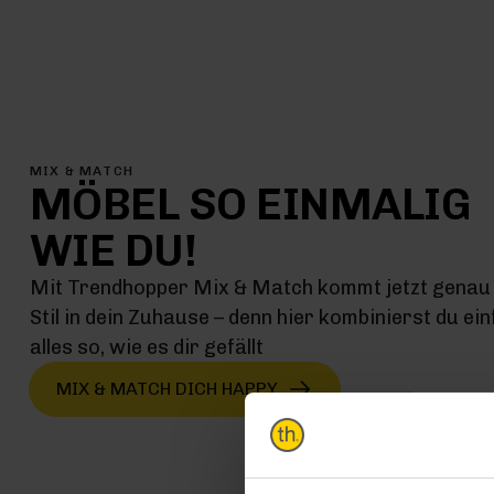
MIX & MATCH
MÖBEL SO EINMALIG
WIE DU!
Mit Trendhopper Mix & Match kommt jetzt genau 
Stil in dein Zuhause – denn hier kombinierst du ei
alles so, wie es dir gefällt
MIX & MATCH DICH HAPPY