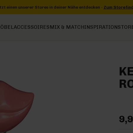
 entdecken -
Zum Storefinder
+++
+++ Jetzt einen unserer Stores 
ÖBEL
ACCESSOIRES
MIX & MATCH
INSPIRATION
STOR
KE
RO
9,9