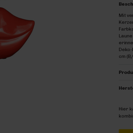
Besch
Mit ve
Kerze
Farbko
Laune 
erinne
Deko-H
cm (B/
Produ
Herst
Hier 
kombin