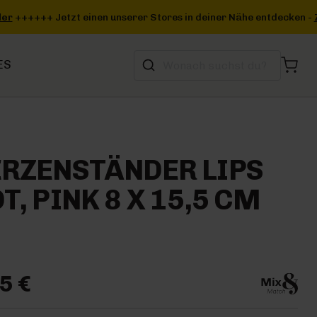
in deiner Nähe entdecken -
Zum Storefinder
+++
ES
RZENSTÄNDER LIPS
T, PINK 8 X 15,5 CM
5 €