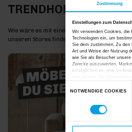
Zustimmung
TRENDHOPPER STOR
Einstellungen zum Datensc
Wie wäre es mit einer großen Portion Inspira
Wir verwenden Cookies, die f
Technologien ein, um bestim
unseren Stores findest du alle Trendhopper M
Sie dem zustimmen. Zu den I
Art und Weise der Nutzung de
wie Sie als Besucher unsere 
Zwecke auszuwerten. Marketi
ermöglichen es, eine Verbin
anzuzeigen. Sie können frei
Klicken Sie auf „
Ablehnen
“,
Einwilligungsauswahl
dem Einsatz aller Cookies ei
NOTWENDIGE COOKIES
erteilte Einwilligung jederzei
Datenschutzhinweise
. Uns