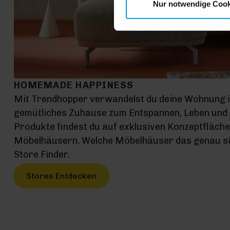
Nur notwendige Cook
HOMEMADE HAPPINESS
Mit Trendhopper verwandelst du deine Wohnung 
gemütliches Zuhause zum Entspannen, Leben und G
Produkte findest du auf exklusiven Konzeptfläch
Möbelhäusern. Welche Möbelhäuser das genau sin
Store Finder.
Stores Entdecken