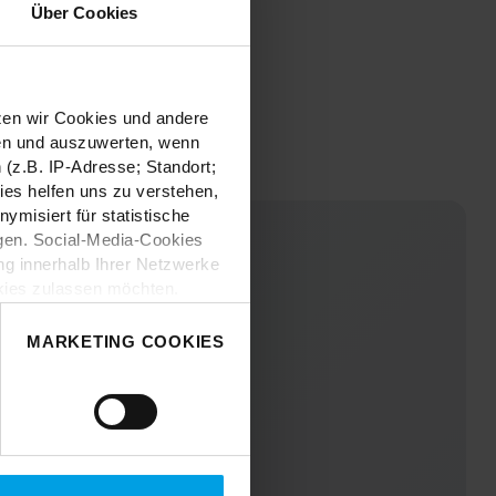
Über Cookies
tzen wir Cookies und andere
sen und auszuwerten, wenn
(z.B. IP-Adresse; Standort;
ies helfen uns zu verstehen,
misiert für statistische
gen. Social-Media-Cookies
g innerhalb Ihrer Netzwerke
kies zulassen möchten.
nverstanden
“, wenn Sie mit
 treffen. Sie können eine
MARKETING COOKIES
n lesen Sie bitte unsere