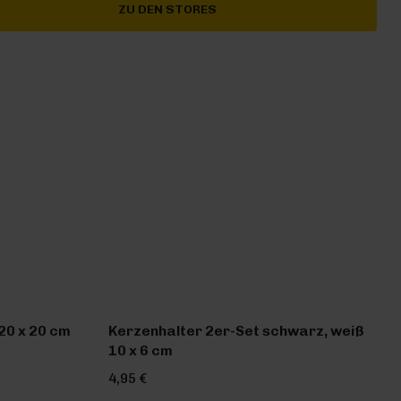
ZU DEN STORES
20 x 20 cm
Kerzenhalter 2er-Set schwarz, weiß
10 x 6 cm
4,95 €