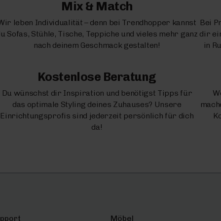
Mix & Match
Wir leben Individualität – denn bei Trendhopper kannst
Bei P
u Sofas, Stühle, Tische, Teppiche und vieles mehr ganz
dir e
nach deinem Geschmack gestalten!
in R
Kostenlose Beratung
Du wünschst dir Inspiration und benötigst Tipps für
We
das optimale Styling deines Zuhauses? Unsere
mache
Einrichtungsprofis sind jederzeit persönlich für dich
Ko
da!
upport
Möbel