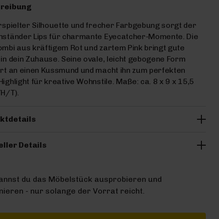
reibung
rspielter Silhouette und frecher Farbgebung sorgt der
nständer Lips für charmante Eyecatcher-Momente. Die
mbi aus kräftigem Rot und zartem Pink bringt gute
in dein Zuhause. Seine ovale, leicht gebogene Form
rt an einen Kussmund und macht ihn zum perfekten
ighlight für kreative Wohnstile. Maße: ca. 8 x 9 x 15,5
H/T).
ktdetails
eller Details
kannst du das Möbelstück ausprobieren und
ieren - nur solange der Vorrat reicht.