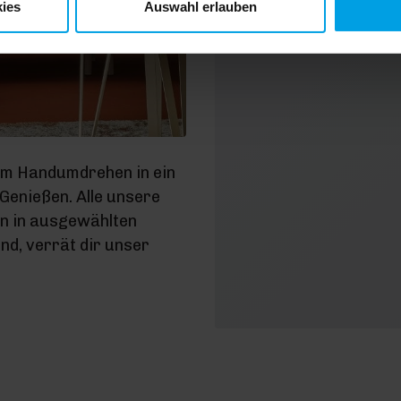
ies
Auswahl erlauben
D
Dat
im Handumdrehen in ein
enießen. Alle unsere
en in ausgewählten
d, verrät dir unser