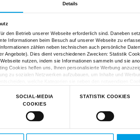
Details
ES
hutz
tion und Kreativität? In
ür den Betrieb unserer Webseite erforderlich sind. Daneben se
mte Informationen beim Besuch auf unserer Webseite zu erfas
öbel, Stoffe und Styles.
nformationen zählen neben technischen auch persönliche Daten 
r Angebote). Dies dient verschiedenen Zwecken: Statistik Cook
Webseite nutzen, indem sie Informationen sammeln und sie anony
ng Cookies helfen uns, Ihnen personalisierte Werbung anzuzei
dung zu sozialen Netzwerken aufzubauen, um Inhalte und Werbun
 entscheiden, welche Kategorien sie neben den notwendigen Coo
 wenn Sie nur notwendige Cookies zulassen wollen, oder auf „
Ei
nverstanden sind. Über „
Einstellungen
“ können sie eine Auswahl
SOCIAL-MEDIA
STATISTIK COOKIES
t mit Wirkung für die Zukunft widerrufen. Für weitere Informatione
COOKIES
er Impressum finden Sie
hier
.