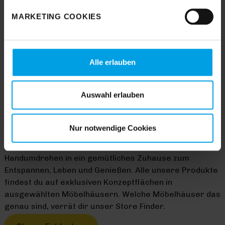
notwendige Cookies zulassen wollen, oder auf
MARKETING COOKIES
„
Einverstanden
“, wenn Sie mit dem Einsatz aller
Cookies einverstanden sind. Über „
Einstellungen
“
können sie eine Auswahl treffen. Sie können eine erteilte
Einwilligung jederzeit mit Wirkung für die Zukunft
Alle erlauben
widerrufen. Für weitere Informationen lesen Sie bitte
unsere
Datenschutzhinweise
. Unser Impressum finden
Sie
hier
.
Auswahl erlauben
Nur notwendige Cookies
HOMEMADE HAPPINESS
Mit Trendhopper verwandelst du deine Wohnung im
Handumdrehen in ein gemütliches Zuhause zum
Entspannen, Leben und Genießen. Alle unsere Produkte
findest du auf exklusiven Konzeptflächen in
ausgewählten Möbelhäusern. Welche Möbelhäuser das
genau sind, verrät dir unser Store Finder.