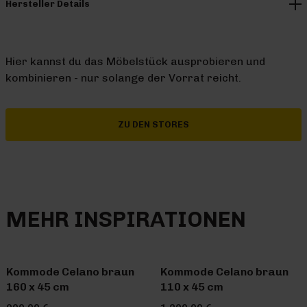
Hersteller Details
Hier kannst du das Möbelstück ausprobieren und
kombinieren - nur solange der Vorrat reicht.
ZU DEN STORES
MEHR INSPIRATIONEN
Kommode Celano braun
Kommode Celano braun
160 x 45 cm
110 x 45 cm