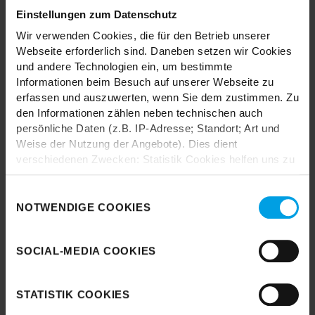
Einstellungen zum Datenschutz
Wie wäre es mit einer großen Portion Inspiration und Kreativität?
Wir verwenden Cookies, die für den Betrieb unserer
In unseren Stores findest du alle Trendhopper Möbel, Stoffe und
Webseite erforderlich sind. Daneben setzen wir Cookies
Styles.
und andere Technologien ein, um bestimmte
Informationen beim Besuch auf unserer Webseite zu
erfassen und auszuwerten, wenn Sie dem zustimmen. Zu
den Informationen zählen neben technischen auch
persönliche Daten (z.B. IP-Adresse; Standort; Art und
Weise der Nutzung der Angebote). Dies dient
verschiedenen Zwecken: Statistik Cookies helfen uns zu
Durch das Laden akzeptieren Sie die
verstehen, wie Sie als Besucher unsere Webseite
Datenschutzbestimmungen von Google.
nutzen, indem sie Informationen sammeln und sie
Einwilligungsauswahl
anonymisiert für statistische Zwecke auszuwerten.
NOTWENDIGE COOKIES
Karte laden
Marketing Cookies helfen uns, Ihnen personalisierte
Werbung anzuzeigen. Social-Media-Cookies ermöglichen
SOCIAL-MEDIA COOKIES
es, eine Verbindung zu sozialen Netzwerken aufzubauen,
um Inhalte und Werbung innerhalb Ihrer Netzwerke
anzuzeigen. Sie können frei entscheiden, welche
STATISTIK COOKIES
Kategorien sie neben den notwendigen Cookies zulassen
möchten. Klicken Sie auf „
Ablehnen
“, wenn Sie nur