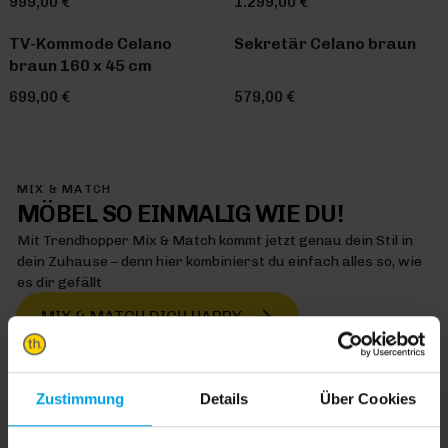
999,00 €
1.299,00 €
TV-Kommode Celano
Sekretär Celano braun
braun 160 x 45 cm
699,00 €
579,00 €
MIX & MATCH
MÖBEL SO EINMALIG WIE DU!
Mit Trendhopper Mix & Match kommt jetzt genau dein Stil in
dein Zuhause – denn hier kombinierst du einfach alles so, wie
es dir gefällt
MIX & MATCH DICH HAPPY
Zustimmung
Details
Über Cookies
TRENDHOPPER STORES