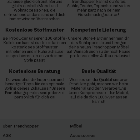
Zuhause glücklich bist. Bei uns
Trendhopper kannst du Sofas,
gibt's deshalb Möbel und
Stühle, Tische, Teppiche und vieles
Wohnaccessoires, die
mehr ganz nach deinem
erfrischend anders sind und dich
Geschmack gestalten!
immer wieder überraschen!
Kostenlose Stoffmuster
Kompetente Lieferung
Bei Produkten unserer 100-Stoffe-
Unsere Store-Partner nehmen dir
Kollektion kannst du dir einfach ein
das Schleppen ab und bringen
kostenloses Stoffmuster
deine neuen Trendhopper Möbel
mitnehmen und in Ruhe zuhause
auf Wunsch auch zu dir nach Hause
ausprobieren, ob es zu deinem
– professioneller Aufbau inklusive!
Style passt!
Kostenlose Beratung
Beste Qualität
Du wünschst dir Inspiration und
Wenn es um die Qualität unserer
benötigst Tipps für das optimale
Produkte geht, machen wir beim
Styling deines Zuhauses? Unsere
Material und der Verarbeitung
Einrichtungsprofis sind jederzeit
keine Kompromisse – für Möbel,
persönlich für dich da!
auf die du dich 100% verlassen
kannst!
Über Trendhopper
Möbel
AGB
Accessoires