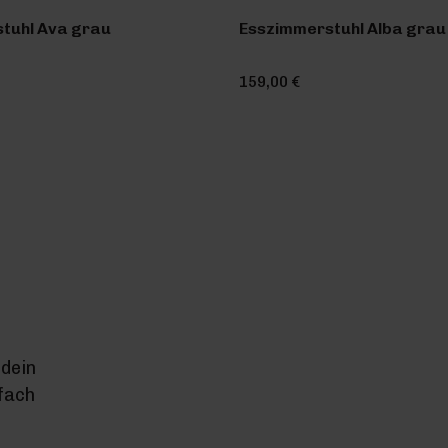
tuhl Ava grau
Esszimmerstuhl Alba grau
159,00 €
dein
nfach