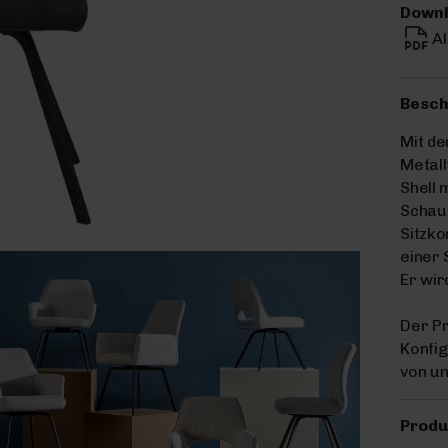
Downl
A
Besch
Mit d
Metall
Shell 
Schau
Sitzko
einer 
Er wir
Der Pr
Konfig
von u
Produ