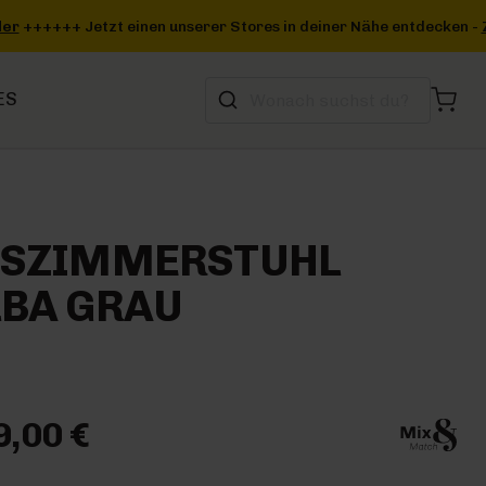
deiner Nähe entdecken -
Zum Storefinder
+++
ES
SSZIMMERSTUHL
LBA GRAU
9,00 €