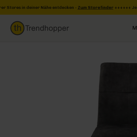
Zum Hauptinhalt springen
Zur Suche springen
Zur Hauptnavigation springen
Storefinder
+++
+++ Jetzt einen unserer Stores in deiner Nähe e
M