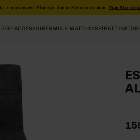
ntdecken -
Zum Storefinder
+++
+++ Jetzt einen unserer Stores in 
ÖBEL
ACCESSOIRES
MIX & MATCH
INSPIRATION
STOR
E
A
15