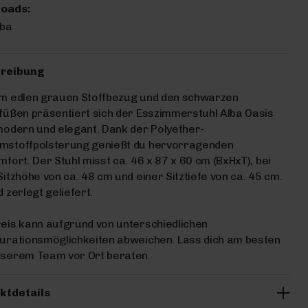
oads:
lba
reibung
em edlen grauen Stoffbezug und den schwarzen
füßen präsentiert sich der Esszimmerstuhl Alba Oasis
modern und elegant. Dank der Polyether-
mstoffpolsterung genießt du hervorragenden
mfort. Der Stuhl misst ca. 46 x 87 x 60 cm (BxHxT), bei
Sitzhöhe von ca. 48 cm und einer Sitztiefe von ca. 45 cm.
d zerlegt geliefert.
eis kann aufgrund von unterschiedlichen
urationsmöglichkeiten abweichen. Lass dich am besten
nserem Team vor Ort beraten.
ktdetails