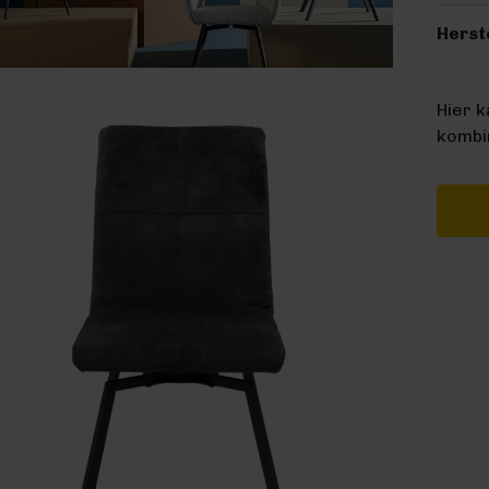
Herst
Hier 
kombin