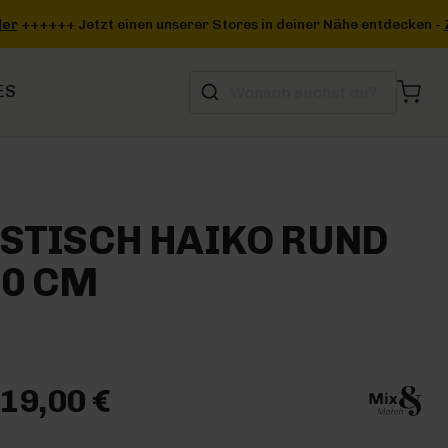
in deiner Nähe entdecken -
Zum Storefinder
+++
ES
STISCH HAIKO RUND
40 CM
19,00 €