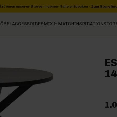
 entdecken -
Zum Storefinder
+++
+++ Jetzt einen unserer Stores 
ÖBEL
ACCESSOIRES
MIX & MATCH
INSPIRATION
STOR
ES
1
1.0