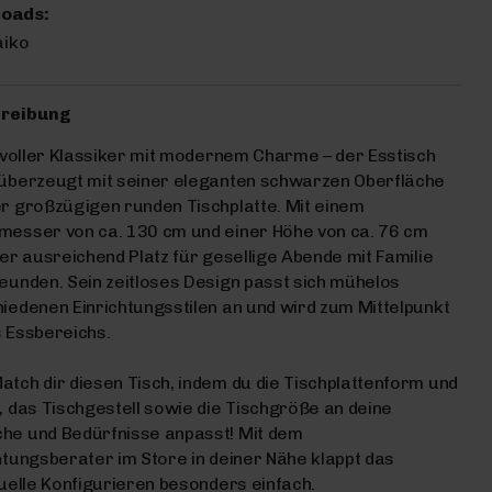
oads:
aiko
reibung
ilvoller Klassiker mit modernem Charme – der Esstisch
 überzeugt mit seiner eleganten schwarzen Oberfläche
r großzügigen runden Tischplatte. Mit einem
messer von ca. 130 cm und einer Höhe von ca. 76 cm
 er ausreichend Platz für gesellige Abende mit Familie
eunden. Sein zeitloses Design passt sich mühelos
iedenen Einrichtungsstilen an und wird zum Mittelpunkt
 Essbereichs.
tch dir diesen Tisch, indem du die Tischplattenform und
, das Tischgestell sowie die Tischgröße an deine
he und Bedürfnisse anpasst! Mit dem
htungsberater im Store in deiner Nähe klappt das
duelle Konfigurieren besonders einfach.