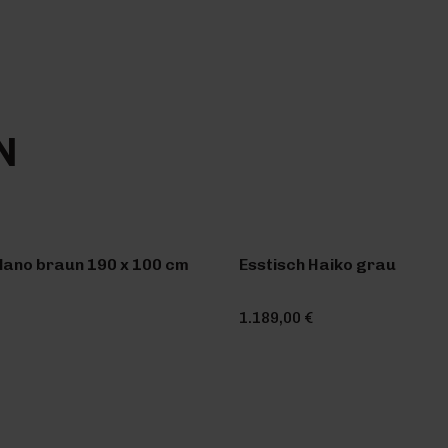
N
lano braun 190 x 100 cm
Esstisch Haiko grau
1.189,00 €