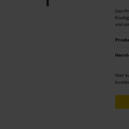
Der Pr
Konfig
von u
Produ
Herst
Hier 
kombin