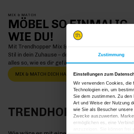
MIX & MATCH
MÖBEL SO EINMALIG
WIE DU!
Mit Trendhopper Mix & Match kommt jetzt genau 
Stil in dein Zuhause – denn hier kombinierst du ei
Zustimmung
alles so, wie es dir gefällt
MIX & MATCH DICH HAPPY
Einstellungen zum Datensc
Wir verwenden Cookies, die f
Technologien ein, um bestim
Sie dem zustimmen. Zu den I
Art und Weise der Nutzung de
TRENDHOPPER STOR
wie Sie als Besucher unsere 
Zwecke auszuwerten. Marketi
ermöglichen es, eine Verbin
anzuzeigen. Sie können frei
Wie wäre es mit einer großen Portion Inspira