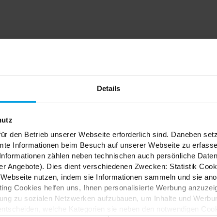
dein
nfach
Details
hutz
ür den Betrieb unserer Webseite erforderlich sind. Daneben se
mte Informationen beim Besuch auf unserer Webseite zu erfas
nformationen zählen neben technischen auch persönliche Daten 
r Angebote). Dies dient verschiedenen Zwecken: Statistik Cook
ES
Webseite nutzen, indem sie Informationen sammeln und sie anony
ng Cookies helfen uns, Ihnen personalisierte Werbung anzuzei
dung zu sozialen Netzwerken aufzubauen, um Inhalte und Werbun
 entscheiden, welche Kategorien sie neben den notwendigen Coo
tion und Kreativität? In