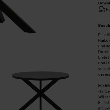
Downl
H
Besch
Ein st
Haiko
und de
Durch
bietet
und Fr
versch
deines
Mix&Ma
-farbe
Wünsc
Einric
indivi