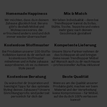
Homemade Happiness
Mix & Match
Wir möchten, dass du in deinem
Wir leben Individualität – denn bei
Zuhause glücklich bist. Bei uns
Trendhopper kannst du Sofas,
gibt's deshalb Möbel und
Stühle, Tische, Teppiche und vieles
Wohnaccessoires, die
mehr ganz nach deinem
erfrischend anders sind und dich
Geschmack gestalten!
immer wieder überraschen!
Kostenlose Stoffmuster
Kompetente Lieferung
Bei Produkten unserer 100-Stoffe-
Unsere Store-Partner nehmen dir
Kollektion kannst du dir einfach ein
das Schleppen ab und bringen
kostenloses Stoffmuster
deine neuen Trendhopper Möbel
mitnehmen und in Ruhe zuhause
auf Wunsch auch zu dir nach Hause
ausprobieren, ob es zu deinem
– professioneller Aufbau inklusive!
Style passt!
Kostenlose Beratung
Beste Qualität
Du wünschst dir Inspiration und
Wenn es um die Qualität unserer
benötigst Tipps für das optimale
Produkte geht, machen wir beim
Styling deines Zuhauses? Unsere
Material und der Verarbeitung
Einrichtungsprofis sind jederzeit
keine Kompromisse – für Möbel,
persönlich für dich da!
auf die du dich 100% verlassen
kannst!