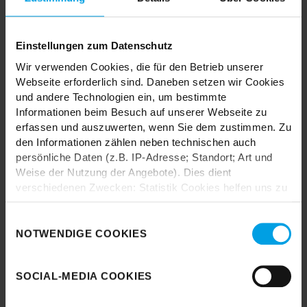
TRENDHOPPER STORES
Einstellungen zum Datenschutz
Wir verwenden Cookies, die für den Betrieb unserer
Webseite erforderlich sind. Daneben setzen wir Cookies
Wie wäre es mit einer großen Portion Inspiration und Kreativität?
und andere Technologien ein, um bestimmte
In unseren Stores findest du alle Trendhopper Möbel, Stoffe und
Informationen beim Besuch auf unserer Webseite zu
Styles.
erfassen und auszuwerten, wenn Sie dem zustimmen. Zu
den Informationen zählen neben technischen auch
persönliche Daten (z.B. IP-Adresse; Standort; Art und
Weise der Nutzung der Angebote). Dies dient
verschiedenen Zwecken: Statistik Cookies helfen uns zu
verstehen, wie Sie als Besucher unsere Webseite
nutzen, indem sie Informationen sammeln und sie
Einwilligungsauswahl
Durch das Laden akzeptieren Sie die
anonymisiert für statistische Zwecke auszuwerten.
NOTWENDIGE COOKIES
Datenschutzbestimmungen von Google.
Marketing Cookies helfen uns, Ihnen personalisierte
Werbung anzuzeigen. Social-Media-Cookies ermöglichen
Karte laden
SOCIAL-MEDIA COOKIES
es, eine Verbindung zu sozialen Netzwerken aufzubauen,
um Inhalte und Werbung innerhalb Ihrer Netzwerke