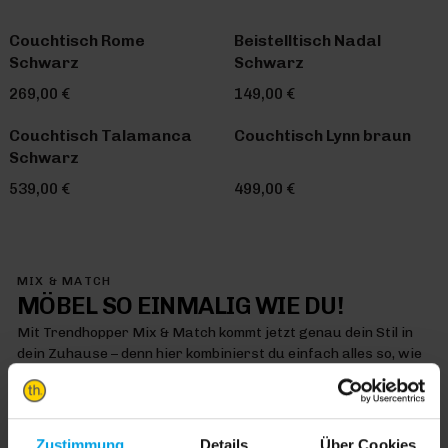
Couchtisch Rome
Beistelltisch Nadal
Schwarz
Schwarz
269,00 €
149,00 €
Couchtisch Talamanca
Couchtisch Lynn braun
Schwarz
539,00 €
499,00 €
MIX & MATCH
MÖBEL SO EINMALIG WIE DU!
Mit Trendhopper Mix & Match kommt jetzt genau dein Stil in
dein Zuhause – denn hier kombinierst du einfach alles so, wie
es dir gefällt
MIX & MATCH DICH HAPPY
Zustimmung
Details
Über Cookies