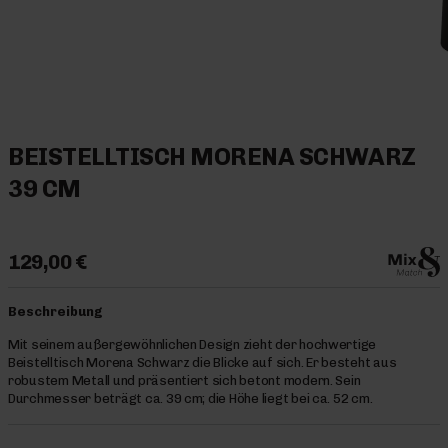
BEISTELLTISCH MORENA SCHWARZ
39 CM
129,00 €
Beschreibung
Mit seinem außergewöhnlichen Design zieht der hochwertige
Beistelltisch Morena Schwarz die Blicke auf sich. Er besteht aus
robustem Metall und präsentiert sich betont modern. Sein
Durchmesser beträgt ca. 39 cm; die Höhe liegt bei ca. 52 cm.