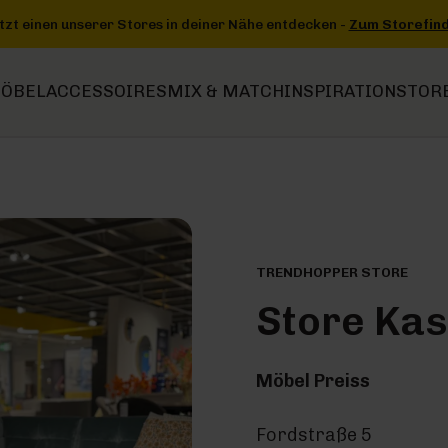
ntdecken -
Zum Storefinder
+++
+++ Jetzt einen unserer Stores in 
ÖBEL
ACCESSOIRES
MIX & MATCH
INSPIRATION
STOR
TRENDHOPPER STORE
Store Kas
Möbel Preiss
Fordstraße 5