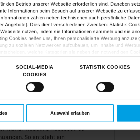
ür den Betrieb unserer Webseite erforderlich sind. Daneben se
mte Informationen beim Besuch auf unserer Webseite zu erfas
nformationen zählen neben technischen auch persönliche Daten 
r Angebote). Dies dient verschiedenen Zwecken: Statistik Cook
Webseite nutzen, indem sie Informationen sammeln und sie anony
ng Cookies helfen uns, Ihnen personalisierte Werbung anzuzei
dung zu sozialen Netzwerken aufzubauen, um Inhalte und Werbun
zu gestalten? Bei
 entscheiden, welche Kategorien sie neben den notwendigen Coo
ende Ideen und jede
 wenn Sie nur notwendige Cookies zulassen wollen, oder auf „
Ei
Happiness, wie du es
nverstanden sind. Über „
Einstellungen
“ können sie eine Auswahl
SOCIAL-MEDIA
STATISTIK COOKIES
t mit Wirkung für die Zukunft widerrufen. Für weitere Informatione
COOKIES
er Impressum finden Sie
hier
.
ies
Auswahl erlauben
n ist Ton in Ton dein Style. Hier
 bei Wand, Möbeln & Accessoires
nuancen. So entsteht ein