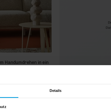
D
Dat
im Handumdrehen in ein
enießen. Alle unsere
en in ausgewählten
d, verrät dir unser
Details
hutz