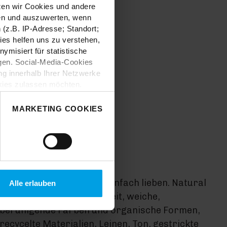
tzen wir Cookies und andere
sen und auszuwerten, wenn
(z.B. IP-Adresse; Standort;
ies helfen uns zu verstehen,
misiert für statistische
gen. Social-Media-Cookies
g innerhalb Ihrer Netzwerke
kies zulassen möchten.
nverstanden
“, wenn Sie mit
 treffen. Sie können eine
MARKETING COOKIES
n lesen Sie bitte unsere
INSPIRATION
Natural Bliss
Diesen Trend muss man einfach lieben. Natural
Alle erlauben
Bliss steht für Natürlichkeit, weiche,
beruhigende Farben und organische Formen,
recycelte Materialien, Leinen, Ton, gestrickte