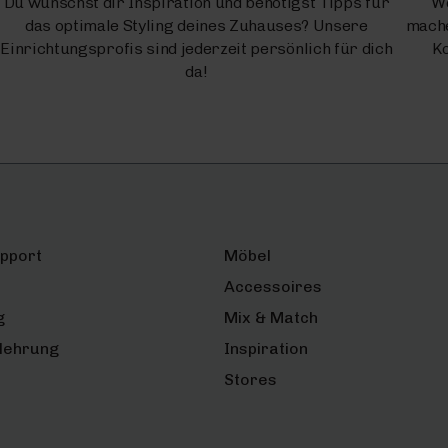
Du wünschst dir Inspiration und benötigst Tipps für
We
das optimale Styling deines Zuhauses? Unsere
mache
Einrichtungsprofis sind jederzeit persönlich für dich
Ko
da!
upport
Möbel
Accessoires
g
Mix & Match
lehrung
Inspiration
Stores