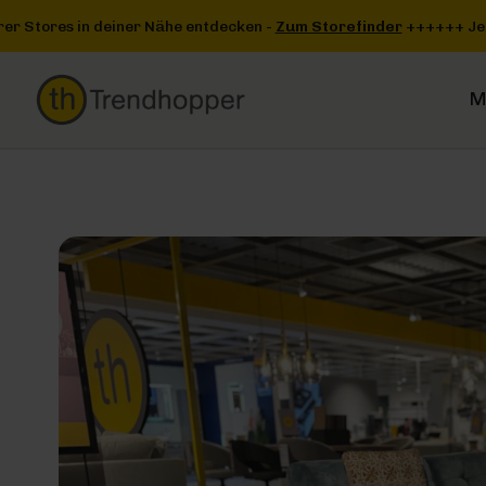
Zum Hauptinhalt springen
Zur Suche springen
Zur Hauptnavigation springen
Storefinder
+++
+++ Jetzt einen unserer Stores in deiner Nähe e
M