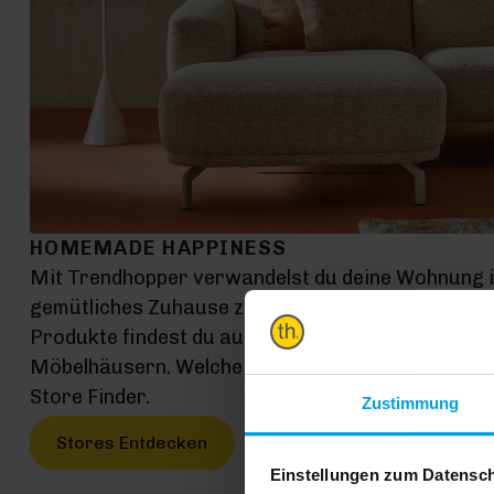
HOMEMADE HAPPINESS
Mit Trendhopper verwandelst du deine Wohnung 
gemütliches Zuhause zum Entspannen, Leben und G
Produkte findest du auf exklusiven Konzeptfläch
Möbelhäusern. Welche Möbelhäuser das genau sin
Store Finder.
Zustimmung
Stores Entdecken
Einstellungen zum Datensc