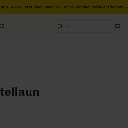
deiner Nähe entdecken -
Zum Storefinder
+++
ES
tellaun