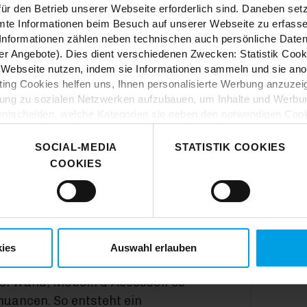
ür den Betrieb unserer Webseite erforderlich sind. Daneben se
mte Informationen beim Besuch auf unserer Webseite zu erfas
nformationen zählen neben technischen auch persönliche Daten 
r Angebote). Dies dient verschiedenen Zwecken: Statistik Cook
Webseite nutzen, indem sie Informationen sammeln und sie anony
ng Cookies helfen uns, Ihnen personalisierte Werbung anzuzei
dung zu sozialen Netzwerken aufzubauen, um Inhalte und Werbun
zu gestalten? Bei
 entscheiden, welche Kategorien sie neben den notwendigen Coo
ende Ideen und jede
 wenn Sie nur notwendige Cookies zulassen wollen, oder auf „
Ei
Happiness, wie du es
nverstanden sind. Über „
Einstellungen
“ können sie eine Auswahl
SOCIAL-MEDIA
STATISTIK COOKIES
t mit Wirkung für die Zukunft widerrufen. Für weitere Informatione
COOKIES
er Impressum finden Sie
hier
.
ies
Auswahl erlauben
n ist Ton in Ton dein Style. Hier
 bei Wand, Möbeln & Accessoires
nuancen. So entsteht ein