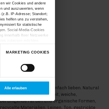
tzen wir Cookies und andere
sen und auszuwerten, wenn
(z.B. IP-Adresse; Standort;
ies helfen uns zu verstehen,
misiert für statistische
gen. Social-Media-Cookies
g innerhalb Ihrer Netzwerke
kies zulassen möchten.
nverstanden
“, wenn Sie mit
 treffen. Sie können eine
MARKETING COOKIES
n lesen Sie bitte unsere
INSPIRATION
Natural Bliss
Diesen Trend muss man einfach lieben. Natural
Alle erlauben
Bliss steht für Natürlichkeit, weiche,
beruhigende Farben und organische Formen,
recycelte Materialien, Leinen, Ton, gestrickte