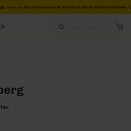
n deiner Nähe entdecken -
Zum Storefinder
+++
ES
berg
rfer