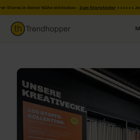
Zum Hauptinhalt springen
Zur Suche springen
Zur Hauptnavigation springen
m Storefinder
+++
+++ Jetzt einen unserer Stores in deiner Nähe
M