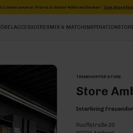
 entdecken -
Zum Storefinder
+++
+++ Jetzt einen unserer Stores i
ÖBEL
ACCESSOIRES
MIX & MATCH
INSPIRATION
STOR
TRENDHOPPER STORE
Store Am
Interliving Frauendo
Ruoffstraße 20