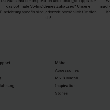
Du wünschst dir Inspiration und benötigst Tipps für
We
das optimale Styling deines Zuhauses? Unsere
mache
Einrichtungsprofis sind jederzeit persönlich für dich
Ko
da!
upport
Möbel
Accessoires
g
Mix & Match
lehrung
Inspiration
Stores