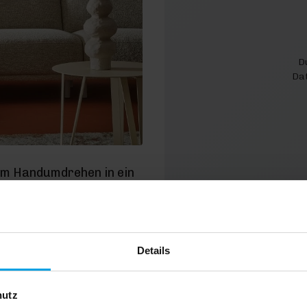
D
Dat
im Handumdrehen in ein
enießen. Alle unsere
en in ausgewählten
d, verrät dir unser
Details
hutz