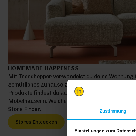
HOMEMADE HAPPINESS
Mit Trendhopper verwandelst du deine Wohnung 
gemütliches Zuhause zum Entspannen, Leben und G
Produkte findest du auf exklusiven Konzeptfläch
Möbelhäusern. Welche Möbelhäuser das genau sin
Store Finder.
Zustimmung
Stores Entdecken
Einstellungen zum Datensc