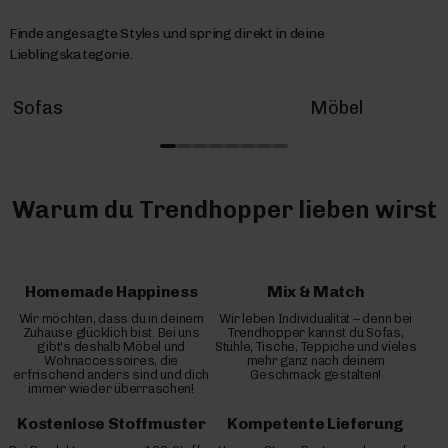
Finde angesagte Styles und spring direkt in deine
Lieblingskategorie.
Sofas
Möbel
Warum du Trendhopper lieben wirst
Homemade Happiness
Mix & Match
Wir möchten, dass du in deinem
Wir leben Individualität – denn bei
Zuhause glücklich bist. Bei uns
Trendhopper kannst du Sofas,
gibt's deshalb Möbel und
Stühle, Tische, Teppiche und vieles
Wohnaccessoires, die
mehr ganz nach deinem
erfrischend anders sind und dich
Geschmack gestalten!
immer wieder überraschen!
Kostenlose Stoffmuster
Kompetente Lieferung