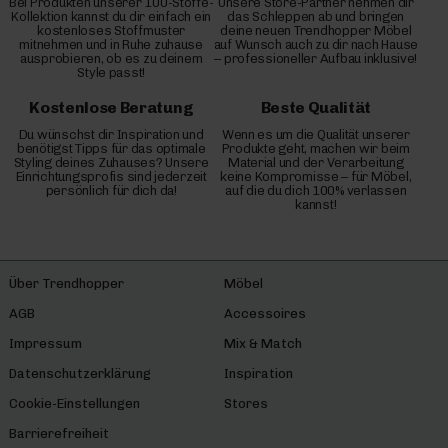
Bei Produkten unserer 100-Stoffe-
Unsere Store-Partner nehmen dir
Kollektion kannst du dir einfach ein
das Schleppen ab und bringen
kostenloses Stoffmuster
deine neuen Trendhopper Möbel
mitnehmen und in Ruhe zuhause
auf Wunsch auch zu dir nach Hause
ausprobieren, ob es zu deinem
– professioneller Aufbau inklusive!
Style passt!
Kostenlose Beratung
Beste Qualität
Du wünschst dir Inspiration und
Wenn es um die Qualität unserer
benötigst Tipps für das optimale
Produkte geht, machen wir beim
Styling deines Zuhauses? Unsere
Material und der Verarbeitung
Einrichtungsprofis sind jederzeit
keine Kompromisse – für Möbel,
persönlich für dich da!
auf die du dich 100% verlassen
kannst!
Über Trendhopper
Möbel
AGB
Accessoires
Impressum
Mix & Match
Datenschutzerklärung
Inspiration
Cookie-Einstellungen
Stores
Barrierefreiheit