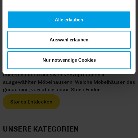
Cookies einverstanden sind. Über „
Einstellungen
“
können sie eine Auswahl treffen. Sie können eine erteilte
Einwilligung jederzeit mit Wirkung für die Zukunft
Alle erlauben
widerrufen. Für weitere Informationen lesen Sie bitte
unsere
Datenschutzhinweise
. Unser Impressum finden
Sie
hier
.
Auswahl erlauben
HOMEMADE HAPPINESS
Mit Trendhopper verwandelst du deine Wohnung im
Handumdrehen in ein gemütliches Zuhause zum
Nur notwendige Cookies
Entspannen, Leben und Genießen. Alle unsere Produkte
findest du auf exklusiven Konzeptflächen in
ausgewählten Möbelhäusern. Welche Möbelhäuser das
genau sind, verrät dir unser Store Finder.
Stores Entdecken
UNSERE KATEGORIEN