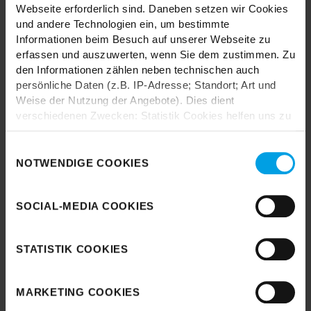
Webseite erforderlich sind. Daneben setzen wir Cookies
und andere Technologien ein, um bestimmte
Informationen beim Besuch auf unserer Webseite zu
erfassen und auszuwerten, wenn Sie dem zustimmen. Zu
den Informationen zählen neben technischen auch
Durch das Laden akzeptieren Sie die
persönliche Daten (z.B. IP-Adresse; Standort; Art und
Datenschutzbestimmungen von Google.
Weise der Nutzung der Angebote). Dies dient
verschiedenen Zwecken: Statistik Cookies helfen uns zu
Karte laden
verstehen, wie Sie als Besucher unsere Webseite
nutzen, indem sie Informationen sammeln und sie
Einwilligungsauswahl
anonymisiert für statistische Zwecke auszuwerten.
NOTWENDIGE COOKIES
Marketing Cookies helfen uns, Ihnen personalisierte
Werbung anzuzeigen. Social-Media-Cookies ermöglichen
SOCIAL-MEDIA COOKIES
es, eine Verbindung zu sozialen Netzwerken aufzubauen,
um Inhalte und Werbung innerhalb Ihrer Netzwerke
anzuzeigen. Sie können frei entscheiden, welche
STATISTIK COOKIES
Kategorien sie neben den notwendigen Cookies zulassen
möchten. Klicken Sie auf „
Ablehnen
“, wenn Sie nur
notwendige Cookies zulassen wollen, oder auf
MARKETING COOKIES
„
Einverstanden
“, wenn Sie mit dem Einsatz aller