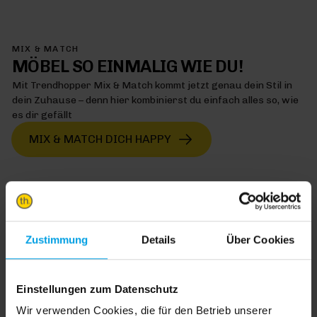
MIX & MATCH
MÖBEL SO EINMALIG WIE DU!
Mit Trendhopper Mix & Match kommt jetzt genau dein Stil in
dein Zuhause – denn hier kombinierst du einfach alles so, wie
es dir gefällt
MIX & MATCH DICH HAPPY
TRENDHOPPER STORES
Zustimmung
Details
Über Cookies
Wie wäre es mit einer großen Portion Inspiration und Kreativität?
In unseren Stores findest du alle Trendhopper Möbel, Stoffe und
Einstellungen zum Datenschutz
Styles.
Wir verwenden Cookies, die für den Betrieb unserer