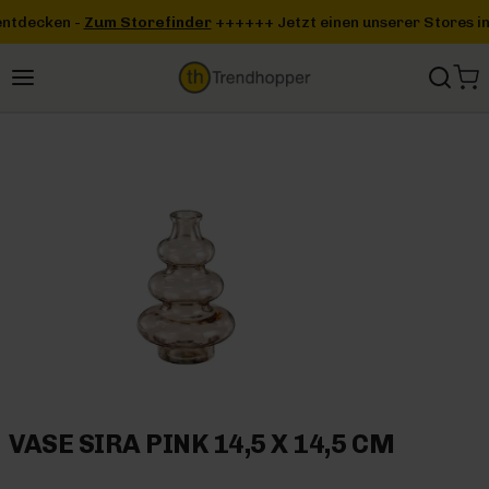
Zum Hauptinhalt springen
efinder
+++
+++ Jetzt einen unserer Stores in deiner Nähe entdeck
VASE SIRA PINK 14,5 X 14,5 CM