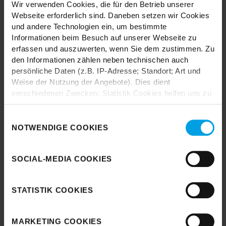
Styles.
Wir verwenden Cookies, die für den Betrieb unserer
Webseite erforderlich sind. Daneben setzen wir Cookies
und andere Technologien ein, um bestimmte
Informationen beim Besuch auf unserer Webseite zu
erfassen und auszuwerten, wenn Sie dem zustimmen. Zu
den Informationen zählen neben technischen auch
persönliche Daten (z.B. IP-Adresse; Standort; Art und
Durch das Laden akzeptieren Sie die
Weise der Nutzung der Angebote). Dies dient
Datenschutzbestimmungen von Google.
verschiedenen Zwecken: Statistik Cookies helfen uns zu
verstehen, wie Sie als Besucher unsere Webseite
Karte laden
nutzen, indem sie Informationen sammeln und sie
Einwilligungsauswahl
anonymisiert für statistische Zwecke auszuwerten.
NOTWENDIGE COOKIES
Marketing Cookies helfen uns, Ihnen personalisierte
Werbung anzuzeigen. Social-Media-Cookies ermöglichen
SOCIAL-MEDIA COOKIES
es, eine Verbindung zu sozialen Netzwerken aufzubauen,
um Inhalte und Werbung innerhalb Ihrer Netzwerke
anzuzeigen. Sie können frei entscheiden, welche
STATISTIK COOKIES
Kategorien sie neben den notwendigen Cookies zulassen
möchten. Klicken Sie auf „
Ablehnen
“, wenn Sie nur
notwendige Cookies zulassen wollen, oder auf
MARKETING COOKIES