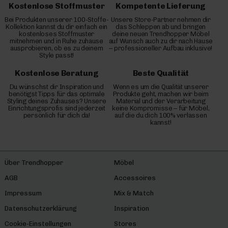
Kostenlose Stoffmuster
Kompetente Lieferung
Bei Produkten unserer 100-Stoffe-
Unsere Store-Partner nehmen dir
Kollektion kannst du dir einfach ein
das Schleppen ab und bringen
kostenloses Stoffmuster
deine neuen Trendhopper Möbel
mitnehmen und in Ruhe zuhause
auf Wunsch auch zu dir nach Hause
ausprobieren, ob es zu deinem
– professioneller Aufbau inklusive!
Style passt!
Kostenlose Beratung
Beste Qualität
Du wünschst dir Inspiration und
Wenn es um die Qualität unserer
benötigst Tipps für das optimale
Produkte geht, machen wir beim
Styling deines Zuhauses? Unsere
Material und der Verarbeitung
Einrichtungsprofis sind jederzeit
keine Kompromisse – für Möbel,
persönlich für dich da!
auf die du dich 100% verlassen
kannst!
Über Trendhopper
Möbel
AGB
Accessoires
Impressum
Mix & Match
Datenschutzerklärung
Inspiration
Cookie-Einstellungen
Stores