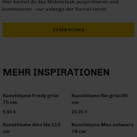
Hier kannst du das Möbelstück ausprobieren und
kombinieren - nur solange der Vorrat reicht.
ZU DEN STORES
MEHR INSPIRATIONEN
Kunstblume Fredy grün
Kunstblume Rio grün 90
75 cm
cm
6,95 €
25,95 €
Kunstblume Alex lila 110
Kunstblume Max schwarz
cm
78 cm