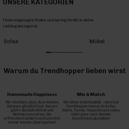
UNSERE KATEGORIEN
Finde angesagte Styles und spring direkt in deine
Lieblingskategorie.
Sofas
Möbel
Warum du Trendhopper lieben wirst
Homemade Happiness
Mix & Match
Wir möchten, dass du in deinem
Wir leben Individualität – denn bei
Zuhause glücklich bist. Bei uns
Trendhopper kannst du Sofas,
gibt's deshalb Möbel und
Stühle, Tische, Teppiche und vieles
Wohnaccessoires, die
mehr ganz nach deinem
erfrischend anders sind und dich
Geschmack gestalten!
immer wieder überraschen!