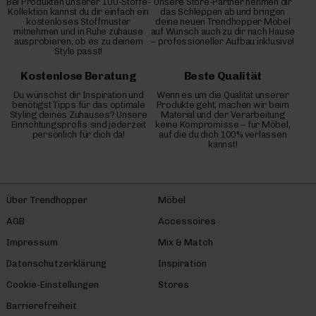
Bei Produkten unserer 100-Stoffe-
Unsere Store-Partner nehmen dir
Kollektion kannst du dir einfach ein
das Schleppen ab und bringen
kostenloses Stoffmuster
deine neuen Trendhopper Möbel
mitnehmen und in Ruhe zuhause
auf Wunsch auch zu dir nach Hause
ausprobieren, ob es zu deinem
– professioneller Aufbau inklusive!
Style passt!
Kostenlose Beratung
Beste Qualität
Du wünschst dir Inspiration und
Wenn es um die Qualität unserer
benötigst Tipps für das optimale
Produkte geht, machen wir beim
Styling deines Zuhauses? Unsere
Material und der Verarbeitung
Einrichtungsprofis sind jederzeit
keine Kompromisse – für Möbel,
persönlich für dich da!
auf die du dich 100% verlassen
kannst!
Über Trendhopper
Möbel
AGB
Accessoires
Impressum
Mix & Match
Datenschutzerklärung
Inspiration
Cookie-Einstellungen
Stores
Barrierefreiheit