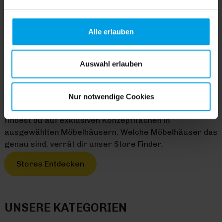
Cookies einverstanden sind. Über „
Einstellungen
“
können sie eine Auswahl treffen. Sie können eine erteilte
Einwilligung jederzeit mit Wirkung für die Zukunft
Alle erlauben
widerrufen. Für weitere Informationen lesen Sie bitte
unsere
Datenschutzhinweise
. Unser Impressum finden
Sie
hier
.
Auswahl erlauben
HOMEMADE HAPPINESS
Mit Trendhopper verwandelst du deine Wohnung im
Handumdrehen in ein gemütliches Zuhause zum
Nur notwendige Cookies
Entspannen, Leben und Genießen. Alle unsere Produkte
findest du auf exklusiven Konzeptflächen in
ausgewählten Möbelhäusern. Welche Möbelhäuser das
genau sind, verrät dir unser Store Finder.
Stores Entdecken
UNSERE KATEGORIEN