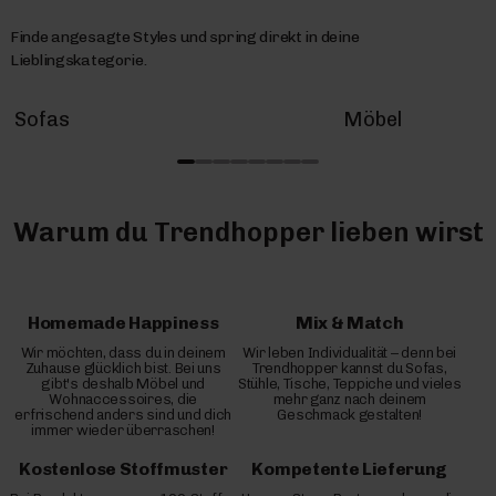
Finde angesagte Styles und spring direkt in deine
Lieblingskategorie.
Sofas
Möbel
Warum du Trendhopper lieben wirst
Homemade Happiness
Mix & Match
Wir möchten, dass du in deinem
Wir leben Individualität – denn bei
Zuhause glücklich bist. Bei uns
Trendhopper kannst du Sofas,
gibt's deshalb Möbel und
Stühle, Tische, Teppiche und vieles
Wohnaccessoires, die
mehr ganz nach deinem
erfrischend anders sind und dich
Geschmack gestalten!
immer wieder überraschen!
Kostenlose Stoffmuster
Kompetente Lieferung