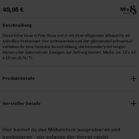
49,95 €
Beschreibung
Diese hohe Vase in Pink-Rosa setzt mit ihrer eleganten Silhouette ein
stilvolles Statement. Der schmale Hals und der glänzende Farbverlauf
verleihen ihr eine feminine Ausstrahlung, die besonders mit langen
Blüten oder dekorativen Zweigen zur Geltung kommt. Maße: ca. 19 x 45
x 19 cm (B/H/T).
Produktdetails
Hersteller Details
Hier kannst du das Möbelstück ausprobieren und
kombinieren - nur solange der Vorrat reicht.