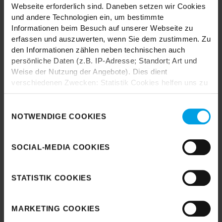
Webseite erforderlich sind. Daneben setzen wir Cookies
und andere Technologien ein, um bestimmte
Informationen beim Besuch auf unserer Webseite zu
erfassen und auszuwerten, wenn Sie dem zustimmen. Zu
den Informationen zählen neben technischen auch
Durch das Laden akzeptieren Sie die
persönliche Daten (z.B. IP-Adresse; Standort; Art und
Datenschutzbestimmungen von Google.
Weise der Nutzung der Angebote). Dies dient
verschiedenen Zwecken: Statistik Cookies helfen uns zu
Karte laden
verstehen, wie Sie als Besucher unsere Webseite
nutzen, indem sie Informationen sammeln und sie
Einwilligungsauswahl
anonymisiert für statistische Zwecke auszuwerten.
NOTWENDIGE COOKIES
Marketing Cookies helfen uns, Ihnen personalisierte
Werbung anzuzeigen. Social-Media-Cookies ermöglichen
SOCIAL-MEDIA COOKIES
es, eine Verbindung zu sozialen Netzwerken aufzubauen,
um Inhalte und Werbung innerhalb Ihrer Netzwerke
anzuzeigen. Sie können frei entscheiden, welche
STATISTIK COOKIES
Kategorien sie neben den notwendigen Cookies zulassen
möchten. Klicken Sie auf „
Ablehnen
“, wenn Sie nur
notwendige Cookies zulassen wollen, oder auf
MARKETING COOKIES
„
Einverstanden
“, wenn Sie mit dem Einsatz aller