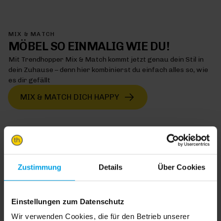
MIX & MATCH
MÖBEL SO EINMALIG WIE DU!
Mit Trendhopper Mix & Match kommt jetzt genau dein Stil in
dein Zuhause – denn hier kombinierst du einfach alles so, wie
es dir gefällt
MIX & MATCH DICH HAPPY
TRENDHOPPER STORES
Zustimmung
Details
Über Cookies
Wie wäre es mit einer großen Portion Inspiration und Kreativität?
In unseren Stores findest du alle Trendhopper Möbel, Stoffe und
Einstellungen zum Datenschutz
Styles.
Wir verwenden Cookies, die für den Betrieb unserer