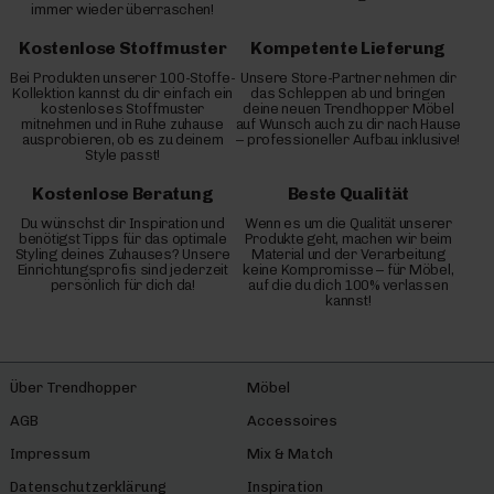
immer wieder überraschen!
Kostenlose Stoffmuster
Kompetente Lieferung
Bei Produkten unserer 100-Stoffe-
Unsere Store-Partner nehmen dir
Kollektion kannst du dir einfach ein
das Schleppen ab und bringen
kostenloses Stoffmuster
deine neuen Trendhopper Möbel
mitnehmen und in Ruhe zuhause
auf Wunsch auch zu dir nach Hause
ausprobieren, ob es zu deinem
– professioneller Aufbau inklusive!
Style passt!
Kostenlose Beratung
Beste Qualität
Du wünschst dir Inspiration und
Wenn es um die Qualität unserer
benötigst Tipps für das optimale
Produkte geht, machen wir beim
Styling deines Zuhauses? Unsere
Material und der Verarbeitung
Einrichtungsprofis sind jederzeit
keine Kompromisse – für Möbel,
persönlich für dich da!
auf die du dich 100% verlassen
kannst!
Über Trendhopper
Möbel
AGB
Accessoires
Impressum
Mix & Match
Datenschutzerklärung
Inspiration