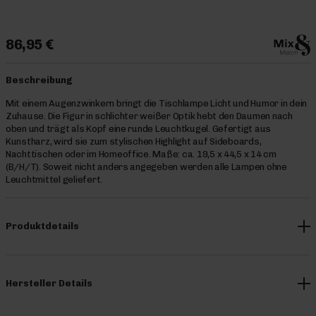
86,95 €
Beschreibung
Mit einem Augenzwinkern bringt die Tischlampe Licht und Humor in dein
Zuhause. Die Figur in schlichter weißer Optik hebt den Daumen nach
oben und trägt als Kopf eine runde Leuchtkugel. Gefertigt aus
Kunstharz, wird sie zum stylischen Highlight auf Sideboards,
Nachttischen oder im Homeoffice. Maße: ca. 19,5 x 44,5 x 14 cm
(B/H/T). Soweit nicht anders angegeben werden alle Lampen ohne
Leuchtmittel geliefert.
Produktdetails
Hersteller Details