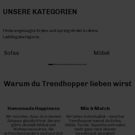
UNSERE KATEGORIEN
Finde angesagte Styles und spring direkt in deine
Lieblingskategorie.
Sofas
Möbel
Warum du Trendhopper lieben wirst
Homemade Happiness
Mix & Match
Wir möchten, dass du in deinem
Wir leben Individualität – denn bei
Zuhause glücklich bist. Bei uns
Trendhopper kannst du Sofas,
gibt's deshalb Möbel und
Stühle, Tische, Teppiche und vieles
Wohnaccessoires, die
mehr ganz nach deinem
erfrischend anders sind und dich
Geschmack gestalten!