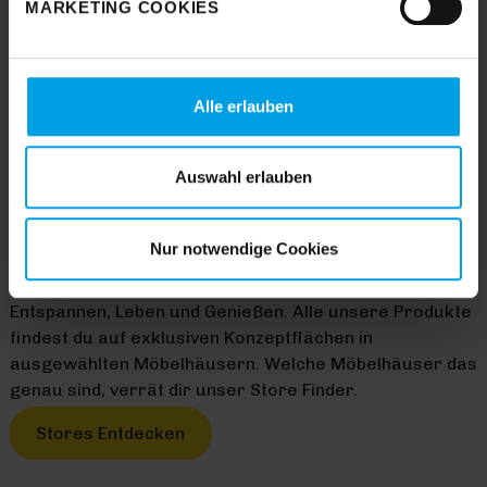
MARKETING COOKIES
„
Einverstanden
“, wenn Sie mit dem Einsatz aller
Cookies einverstanden sind. Über „
Einstellungen
“
können sie eine Auswahl treffen. Sie können eine erteilte
Einwilligung jederzeit mit Wirkung für die Zukunft
Alle erlauben
widerrufen. Für weitere Informationen lesen Sie bitte
unsere
Datenschutzhinweise
. Unser Impressum finden
Sie
hier
.
Auswahl erlauben
HOMEMADE HAPPINESS
Nur notwendige Cookies
Mit Trendhopper verwandelst du deine Wohnung im
Handumdrehen in ein gemütliches Zuhause zum
Entspannen, Leben und Genießen. Alle unsere Produkte
findest du auf exklusiven Konzeptflächen in
ausgewählten Möbelhäusern. Welche Möbelhäuser das
genau sind, verrät dir unser Store Finder.
Stores Entdecken