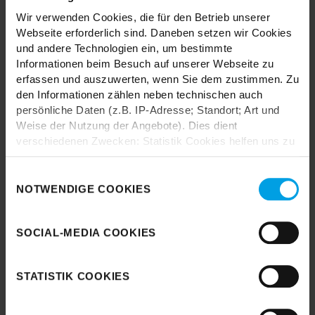
In unseren Stores findest du alle Trendhopper Möbel, Stoffe und
Wir verwenden Cookies, die für den Betrieb unserer
Styles.
Webseite erforderlich sind. Daneben setzen wir Cookies
und andere Technologien ein, um bestimmte
Informationen beim Besuch auf unserer Webseite zu
erfassen und auszuwerten, wenn Sie dem zustimmen. Zu
den Informationen zählen neben technischen auch
persönliche Daten (z.B. IP-Adresse; Standort; Art und
Weise der Nutzung der Angebote). Dies dient
Durch das Laden akzeptieren Sie die
verschiedenen Zwecken: Statistik Cookies helfen uns zu
Datenschutzbestimmungen von Google.
verstehen, wie Sie als Besucher unsere Webseite
Karte laden
nutzen, indem sie Informationen sammeln und sie
Einwilligungsauswahl
anonymisiert für statistische Zwecke auszuwerten.
NOTWENDIGE COOKIES
Marketing Cookies helfen uns, Ihnen personalisierte
Werbung anzuzeigen. Social-Media-Cookies ermöglichen
SOCIAL-MEDIA COOKIES
es, eine Verbindung zu sozialen Netzwerken aufzubauen,
um Inhalte und Werbung innerhalb Ihrer Netzwerke
anzuzeigen. Sie können frei entscheiden, welche
STATISTIK COOKIES
Kategorien sie neben den notwendigen Cookies zulassen
möchten. Klicken Sie auf „
Ablehnen
“, wenn Sie nur
notwendige Cookies zulassen wollen, oder auf