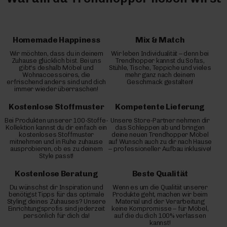
Homemade Happiness
Mix & Match
Wir möchten, dass du in deinem
Wir leben Individualität – denn bei
Zuhause glücklich bist. Bei uns
Trendhopper kannst du Sofas,
gibt's deshalb Möbel und
Stühle, Tische, Teppiche und vieles
Wohnaccessoires, die
mehr ganz nach deinem
erfrischend anders sind und dich
Geschmack gestalten!
immer wieder überraschen!
Kostenlose Stoffmuster
Kompetente Lieferung
Bei Produkten unserer 100-Stoffe-
Unsere Store-Partner nehmen dir
Kollektion kannst du dir einfach ein
das Schleppen ab und bringen
kostenloses Stoffmuster
deine neuen Trendhopper Möbel
mitnehmen und in Ruhe zuhause
auf Wunsch auch zu dir nach Hause
ausprobieren, ob es zu deinem
– professioneller Aufbau inklusive!
Style passt!
Kostenlose Beratung
Beste Qualität
Du wünschst dir Inspiration und
Wenn es um die Qualität unserer
benötigst Tipps für das optimale
Produkte geht, machen wir beim
Styling deines Zuhauses? Unsere
Material und der Verarbeitung
Einrichtungsprofis sind jederzeit
keine Kompromisse – für Möbel,
persönlich für dich da!
auf die du dich 100% verlassen
kannst!