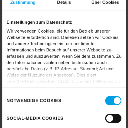
Zustimmung
Details
Über Cookies
Einstellungen zum Datenschutz
TRENDHOPPER STORES
Wir verwenden Cookies, die für den Betrieb unserer
Webseite erforderlich sind. Daneben setzen wir Cookies
und andere Technologien ein, um bestimmte
Wie wäre es mit einer großen Portion Inspiration und Kreativität?
Informationen beim Besuch auf unserer Webseite zu
In unseren Stores findest du alle Trendhopper Möbel, Stoffe und
erfassen und auszuwerten, wenn Sie dem zustimmen. Zu
Styles.
den Informationen zählen neben technischen auch
persönliche Daten (z.B. IP-Adresse; Standort; Art und
Weise der Nutzung der Angebote). Dies dient
verschiedenen Zwecken: Statistik Cookies helfen uns zu
verstehen, wie Sie als Besucher unsere Webseite
nutzen, indem sie Informationen sammeln und sie
Einwilligungsauswahl
anonymisiert für statistische Zwecke auszuwerten.
Durch das Laden akzeptieren Sie die
NOTWENDIGE COOKIES
Datenschutzbestimmungen von Google.
Marketing Cookies helfen uns, Ihnen personalisierte
Werbung anzuzeigen. Social-Media-Cookies ermöglichen
Karte laden
SOCIAL-MEDIA COOKIES
es, eine Verbindung zu sozialen Netzwerken aufzubauen,
um Inhalte und Werbung innerhalb Ihrer Netzwerke