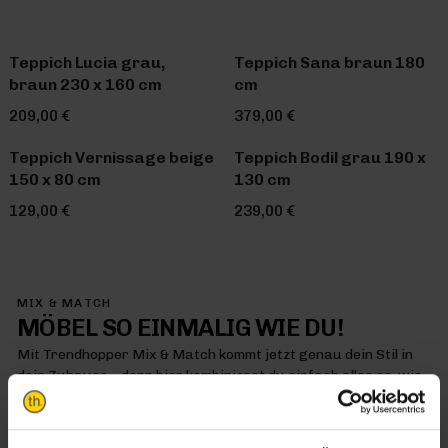
Teppich Lucia grau,
Teppich Sana braun 180
braun 230 x 160 cm
cm
209,00 €
379,00 €
Teppich Vernissage beige
Teppich Bodil grau 190 x
150 x 80 cm
130 cm
129,00 €
239,00 €
MIX & MATCH
MÖBEL SO EINMALIG WIE DU!
Mit Trendhopper Mix & Match kommt jetzt genau dein Stil in
dein Zuhause – denn hier kombinierst du einfach alles so, wie
es dir gefällt
MIX & MATCH DICH HAPPY