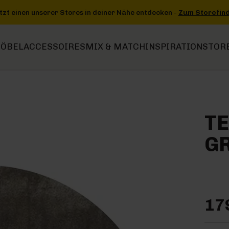
ntdecken -
Zum Storefinder
+++
+++ Jetzt einen unserer Stores in 
ÖBEL
ACCESSOIRES
MIX & MATCH
INSPIRATION
STOR
TE
GR
17