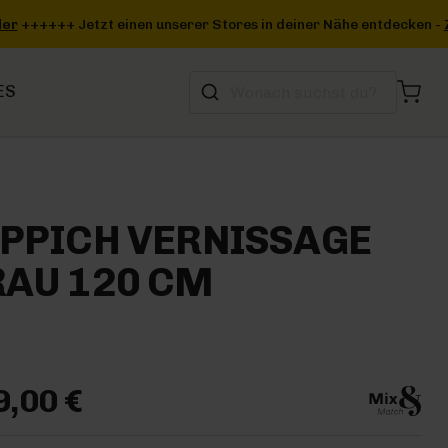
deiner Nähe entdecken -
Zum Storefinder
+++
ES
PPICH VERNISSAGE
AU 120 CM
9,00 €