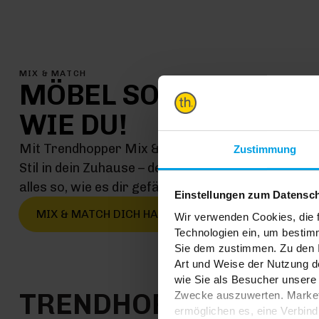
MIX & MATCH
MÖBEL SO EINMALIG
WIE DU!
Mit Trendhopper Mix & Match kommt jetzt genau 
Zustimmung
Stil in dein Zuhause – denn hier kombinierst du ei
alles so, wie es dir gefällt
Einstellungen zum Datensc
MIX & MATCH DICH HAPPY
Wir verwenden Cookies, die f
Technologien ein, um bestim
Sie dem zustimmen. Zu den I
Art und Weise der Nutzung de
wie Sie als Besucher unsere 
TRENDHOPPER STOR
Zwecke auszuwerten. Marketi
ermöglichen es, eine Verbin