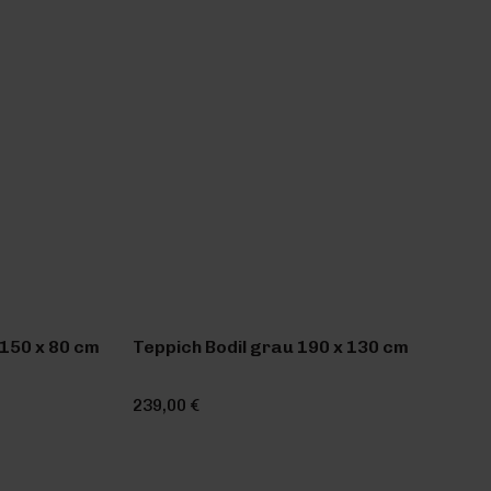
150 x 80 cm
Teppich Bodil grau 190 x 130 cm
239,00 €