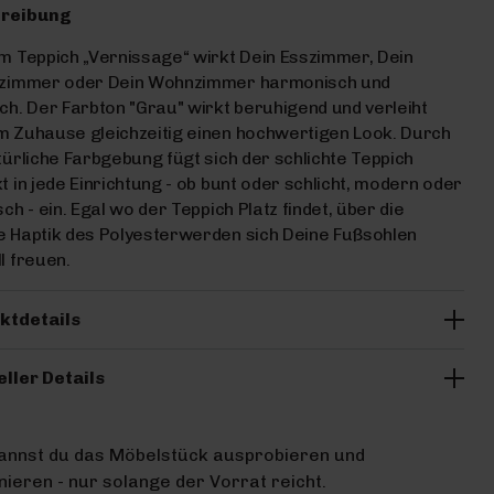
reibung
m Teppich „Vernissage“ wirkt Dein Esszimmer, Dein
fzimmer oder Dein Wohnzimmer harmonisch und
ch. Der Farbton "Grau" wirkt beruhigend und verleiht
 Zuhause gleichzeitig einen hochwertigen Look. Durch
türliche Farbgebung fügt sich der schlichte Teppich
t in jede Einrichtung - ob bunt oder schlicht, modern oder
sch - ein. Egal wo der Teppich Platz findet, über die
 Haptik des Polyesterwerden sich Deine Fußsohlen
l freuen.
ktdetails
eller Details
kannst du das Möbelstück ausprobieren und
ieren - nur solange der Vorrat reicht.