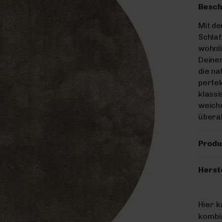
Besch
Mit de
Schla
wohnli
Deinem
die na
perfek
klassi
weiche
überal
Produ
Herst
Hier 
kombin