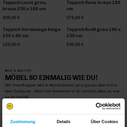
Teppich Lucia grau,
Teppich Sana braun 180
braun 230 x 160 cm
cm
209,00 €
379,00 €
Teppich Vernissage beige
Teppich Bodil grau 190 x
150 x 80 cm
130 cm
129,00 €
239,00 €
MIX & MATCH
MÖBEL SO EINMALIG WIE DU!
Mit Trendhopper Mix & Match kommt jetzt genau dein Stil in
dein Zuhause – denn hier kombinierst du einfach alles so, wie
es dir gefällt
MIX & MATCH DICH HAPPY
Zustimmung
Details
Über Cookies