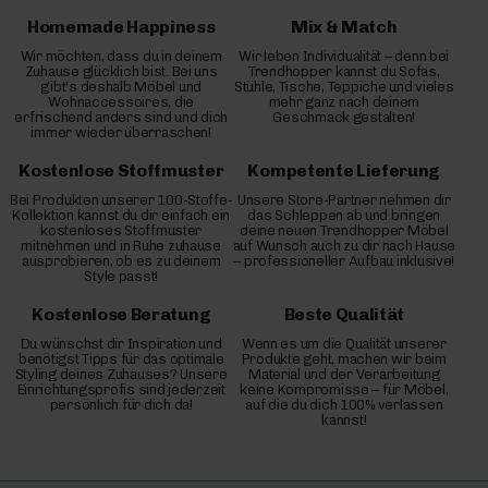
Homemade Happiness
Mix & Match
Wir möchten, dass du in deinem
Wir leben Individualität – denn bei
Zuhause glücklich bist. Bei uns
Trendhopper kannst du Sofas,
gibt's deshalb Möbel und
Stühle, Tische, Teppiche und vieles
Wohnaccessoires, die
mehr ganz nach deinem
erfrischend anders sind und dich
Geschmack gestalten!
immer wieder überraschen!
Kostenlose Stoffmuster
Kompetente Lieferung
Bei Produkten unserer 100-Stoffe-
Unsere Store-Partner nehmen dir
Kollektion kannst du dir einfach ein
das Schleppen ab und bringen
kostenloses Stoffmuster
deine neuen Trendhopper Möbel
mitnehmen und in Ruhe zuhause
auf Wunsch auch zu dir nach Hause
ausprobieren, ob es zu deinem
– professioneller Aufbau inklusive!
Style passt!
Kostenlose Beratung
Beste Qualität
Du wünschst dir Inspiration und
Wenn es um die Qualität unserer
benötigst Tipps für das optimale
Produkte geht, machen wir beim
Styling deines Zuhauses? Unsere
Material und der Verarbeitung
Einrichtungsprofis sind jederzeit
keine Kompromisse – für Möbel,
persönlich für dich da!
auf die du dich 100% verlassen
kannst!