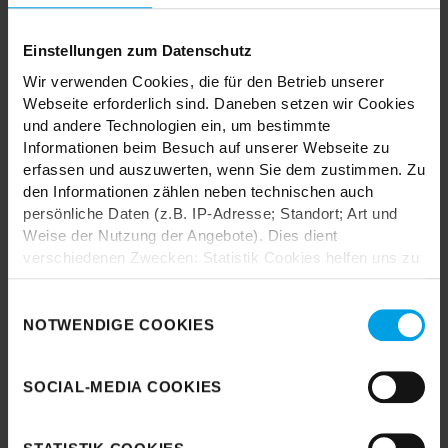
TRENDHOPPER STORES
Einstellungen zum Datenschutz
Wir verwenden Cookies, die für den Betrieb unserer
Webseite erforderlich sind. Daneben setzen wir Cookies
Wie wäre es mit einer großen Portion Inspiration und Kreativität?
In unseren Stores findest du alle Trendhopper Möbel, Stoffe und
und andere Technologien ein, um bestimmte
Styles.
Informationen beim Besuch auf unserer Webseite zu
erfassen und auszuwerten, wenn Sie dem zustimmen. Zu
den Informationen zählen neben technischen auch
persönliche Daten (z.B. IP-Adresse; Standort; Art und
Weise der Nutzung der Angebote). Dies dient
verschiedenen Zwecken: Statistik Cookies helfen uns zu
verstehen, wie Sie als Besucher unsere Webseite
Durch das Laden akzeptieren Sie die
nutzen, indem sie Informationen sammeln und sie
Einwilligungsauswahl
Datenschutzbestimmungen von Google.
anonymisiert für statistische Zwecke auszuwerten.
NOTWENDIGE COOKIES
Marketing Cookies helfen uns, Ihnen personalisierte
Karte laden
Werbung anzuzeigen. Social-Media-Cookies ermöglichen
SOCIAL-MEDIA COOKIES
es, eine Verbindung zu sozialen Netzwerken aufzubauen,
um Inhalte und Werbung innerhalb Ihrer Netzwerke
anzuzeigen. Sie können frei entscheiden, welche