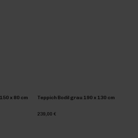
150 x 80 cm
Teppich Bodil grau 190 x 130 cm
239,00 €