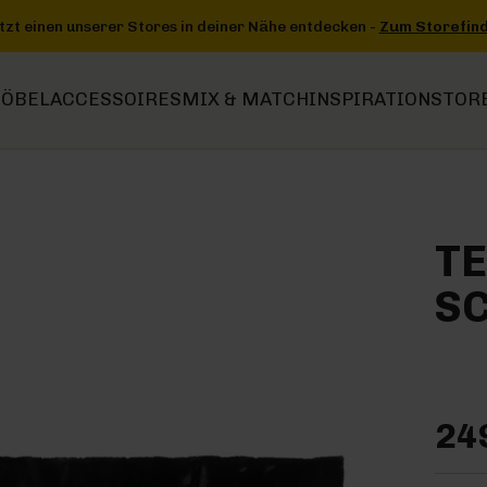
entdecken -
Zum Storefinder
+++
+++ Jetzt einen unserer Stores i
ÖBEL
ACCESSOIRES
MIX & MATCH
INSPIRATION
STOR
TE
SC
24