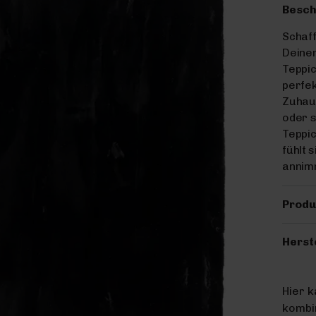
Besch
Schaf
Deine
Teppic
perfek
Zuhaus
oder s
Teppic
fühlt 
annim
Produ
Herst
Hier 
kombin