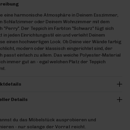
reibung
fe eine harmonische Atmosphäre in Deinem Esszimmer,
m Schlafzimmer oder Deinem Wohnzimmer mit dem
h "Perry". Der Teppich im Farbton "Schwarz" fügt sich
t in jeden Einrichtungsstil ein und verleiht Deinem
e einen hochwertigen Look. Ob Deine vier Wände farbig
chlicht, modern oder klassisch eingerichtet sind, der
h passt einfach zu allem. Das weiche Polyester-Material
sich immer gut an - egal welchen Platz der Teppich
mt.
ktdetails
eller Details
kannst du das Möbelstück ausprobieren und
ieren - nur solange der Vorrat reicht.