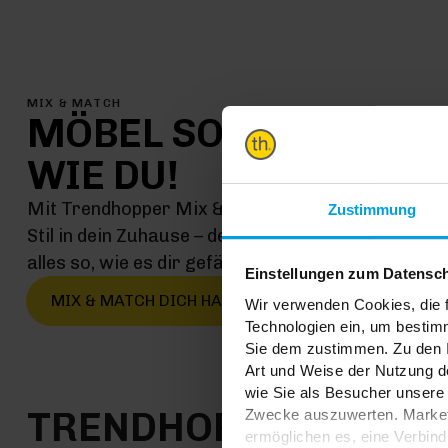
MIX & MATCH
MÖBEL SO EINMALIG
WIE DU!
Mit Trendhopper Mix & Match kommt jetzt genau 
Zustimmung
Stil in dein Zuhause – denn hier kombinierst du ei
alles so, wie es dir gefällt
Einstellungen zum Datensc
MIX & MATCH DICH HAPPY
Wir verwenden Cookies, die f
Technologien ein, um bestim
Sie dem zustimmen. Zu den I
Art und Weise der Nutzung de
wie Sie als Besucher unsere 
TRENDHOPPER STOR
Zwecke auszuwerten. Marketi
ermöglichen es, eine Verbin