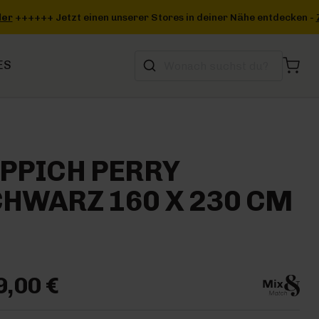
n deiner Nähe entdecken -
Zum Storefinder
+++
ES
PPICH PERRY
HWARZ 160 X 230 CM
9,00 €