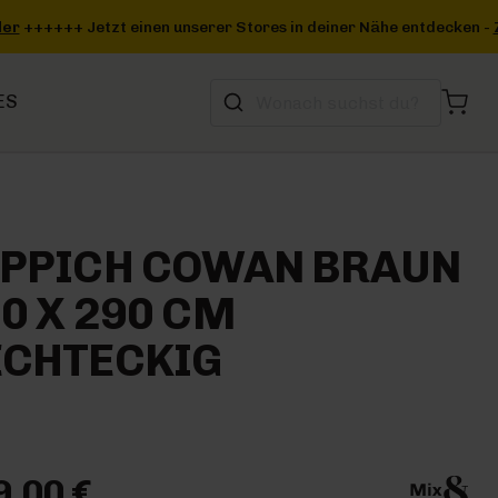
einer Nähe entdecken -
Zum Storefinder
+++
ES
EPPICH COWAN BRAUN
0 X 290 CM
ECHTECKIG
9,00 €