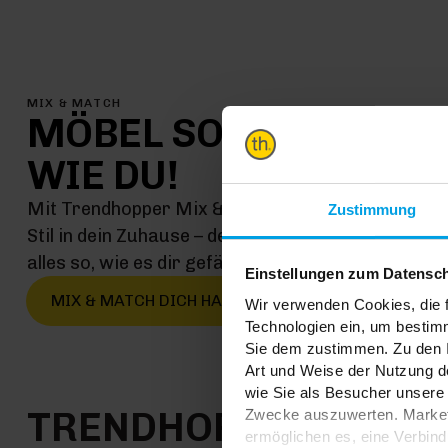
MIX & MATCH
MÖBEL SO EINMALIG
WIE DU!
Mit Trendhopper Mix & Match kommt jetzt genau 
Zustimmung
Stil in dein Zuhause – denn hier kombinierst du ei
alles so, wie es dir gefällt
Einstellungen zum Datensc
MIX & MATCH DICH HAPPY
Wir verwenden Cookies, die f
Technologien ein, um bestim
Sie dem zustimmen. Zu den I
Art und Weise der Nutzung de
wie Sie als Besucher unsere 
TRENDHOPPER STOR
Zwecke auszuwerten. Marketi
ermöglichen es, eine Verbin