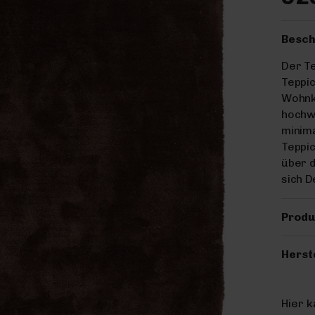
Besch
Der Te
Teppic
Wohnk
hochwe
minima
Teppic
über d
sich D
Produ
Herst
Hier 