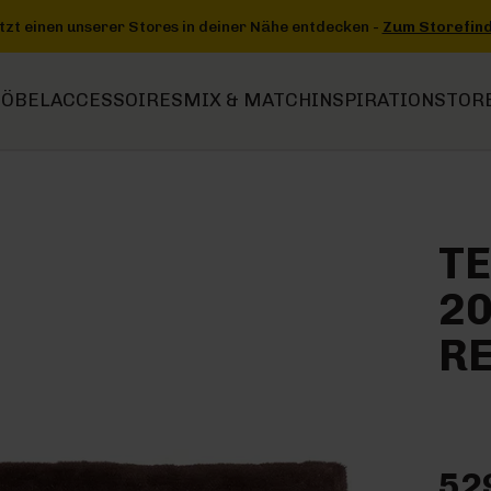
decken -
Zum Storefinder
+++
+++ Jetzt einen unserer Stores in d
ÖBEL
ACCESSOIRES
MIX & MATCH
INSPIRATION
STOR
T
20
R
52