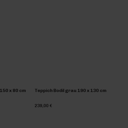
150 x 80 cm
Teppich Bodil grau 190 x 130 cm
239,00 €