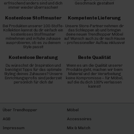
erfrischend anders sind und dich
Geschmack gestalten!
immer wieder überraschen!
Kostenlose Stoffmuster
Kompetente Lieferung
Bei Produkten unserer 100-Stoffe-
Unsere Store-Partner nehmen dir
Kollektion kannst du dir einfach ein
das Schleppen ab und bringen
kostenloses Stoffmuster
deine neuen Trendhopper Möbel
mitnehmen und in Ruhe zuhause
auf Wunsch auch zu dir nach Hause
ausprobieren, ob es zu deinem
– professioneller Aufbau inklusive!
Style passt!
Kostenlose Beratung
Beste Qualität
Du wünschst dir Inspiration und
Wenn es um die Qualität unserer
benötigst Tipps für das optimale
Produkte geht, machen wir beim
Styling deines Zuhauses? Unsere
Material und der Verarbeitung
Einrichtungsprofis sind jederzeit
keine Kompromisse – für Möbel,
persönlich für dich da!
auf die du dich 100% verlassen
kannst!
Über Trendhopper
Möbel
AGB
Accessoires
Impressum
Mix & Match