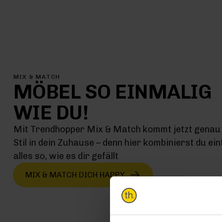
MIX & MATCH
MÖBEL SO EINMALIG
WIE DU!
Mit Trendhopper Mix & Match kommt jetzt genau 
Stil in dein Zuhause – denn hier kombinierst du ei
alles so, wie es dir gefällt
MIX & MATCH DICH HAPPY