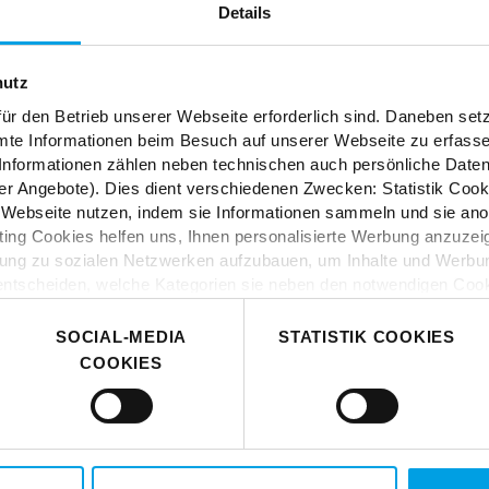
Details
ES
hutz
tion und Kreativität? In
ür den Betrieb unserer Webseite erforderlich sind. Daneben se
mte Informationen beim Besuch auf unserer Webseite zu erfas
öbel, Stoffe und Styles.
nformationen zählen neben technischen auch persönliche Daten 
r Angebote). Dies dient verschiedenen Zwecken: Statistik Cook
Webseite nutzen, indem sie Informationen sammeln und sie anony
ng Cookies helfen uns, Ihnen personalisierte Werbung anzuzei
dung zu sozialen Netzwerken aufzubauen, um Inhalte und Werbun
 entscheiden, welche Kategorien sie neben den notwendigen Coo
 wenn Sie nur notwendige Cookies zulassen wollen, oder auf „
Ei
nverstanden sind. Über „
Einstellungen
“ können sie eine Auswahl
SOCIAL-MEDIA
STATISTIK COOKIES
t mit Wirkung für die Zukunft widerrufen. Für weitere Informatione
COOKIES
er Impressum finden Sie
hier
.