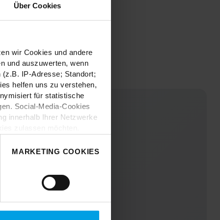
Über Cookies
tzen wir Cookies und andere
sen und auszuwerten, wenn
(z.B. IP-Adresse; Standort;
ies helfen uns zu verstehen,
misiert für statistische
gen. Social-Media-Cookies
g innerhalb Ihrer Netzwerke
kies zulassen möchten.
nverstanden
“, wenn Sie mit
 treffen. Sie können eine
MARKETING COOKIES
n lesen Sie bitte unsere