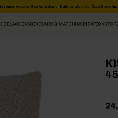
 entdecken -
Zum Storefinder
+++
+++ Jetzt einen unserer Stores i
ÖBEL
ACCESSOIRES
MIX & MATCH
INSPIRATION
STOR
KI
4
24,