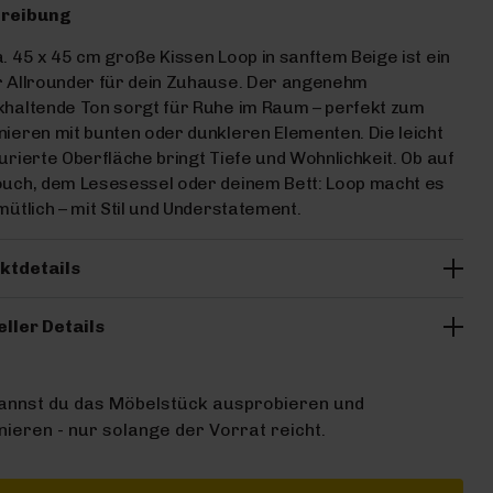
reibung
. 45 x 45 cm große Kissen Loop in sanftem Beige ist ein
r Allrounder für dein Zuhause. Der angenehm
haltende Ton sorgt für Ruhe im Raum – perfekt zum
ieren mit bunten oder dunkleren Elementen. Die leicht
urierte Oberfläche bringt Tiefe und Wohnlichkeit. Ob auf
uch, dem Lesesessel oder deinem Bett: Loop macht es
mütlich – mit Stil und Understatement.
ktdetails
eller Details
kannst du das Möbelstück ausprobieren und
ieren - nur solange der Vorrat reicht.