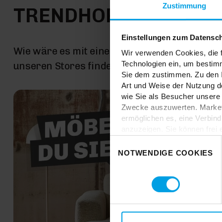
Zustimmung
TRENDHOPPER STOR
Einstellungen zum Datensc
Wie wäre es mit einer großen Portion Inspira
Wir verwenden Cookies, die f
Technologien ein, um bestim
unseren Stores findest du alle Trendhopper M
Sie dem zustimmen. Zu den I
Art und Weise der Nutzung de
wie Sie als Besucher unsere 
Zwecke auszuwerten. Marketi
ermöglichen es, eine Verbin
anzuzeigen. Sie können frei
Klicken Sie auf „
Ablehnen
“,
Einwilligungsauswahl
dem Einsatz aller Cookies ei
NOTWENDIGE COOKIES
erteilte Einwilligung jederzei
Datenschutzhinweise
. Uns