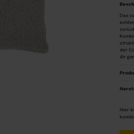
Besch
Das ca
echte
zurück
Kombin
strukt
der Co
dir ge
Produ
Herst
Hier 
kombin