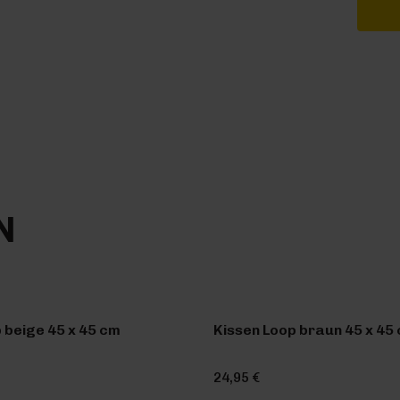
N
 beige 45 x 45 cm
Kissen Loop braun 45 x 45
24,95 €