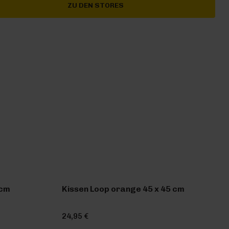
ZU DEN STORES
 cm
Kissen Loop orange 45 x 45 cm
24,95 €