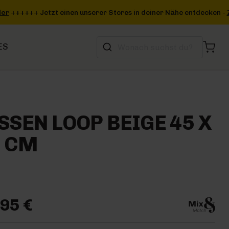
n deiner Nähe entdecken -
Zum Storefinder
+++
ES
SSEN LOOP BEIGE 45 X
5 CM
95 €