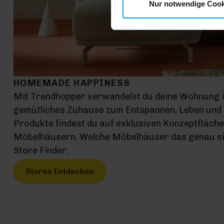
Nur notwendige Cook
HOMEMADE HAPPINESS
Mit Trendhopper verwandelst du deine Wohnung 
gemütliches Zuhause zum Entspannen, Leben und G
Produkte findest du auf exklusiven Konzeptfläch
Möbelhäusern. Welche Möbelhäuser das genau sin
Store Finder.
Stores Entdecken