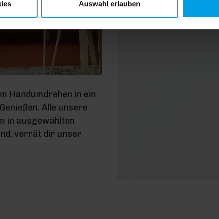
ies
Auswahl erlauben
D
Dat
im Handumdrehen in ein
enießen. Alle unsere
en in ausgewählten
d, verrät dir unser