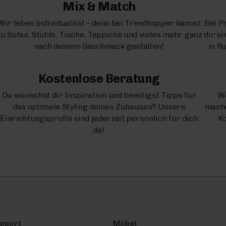
Mix & Match
Wir leben Individualität – denn bei Trendhopper kannst
Bei P
u Sofas, Stühle, Tische, Teppiche und vieles mehr ganz
dir e
nach deinem Geschmack gestalten!
in R
Kostenlose Beratung
Du wünschst dir Inspiration und benötigst Tipps für
We
das optimale Styling deines Zuhauses? Unsere
mache
Einrichtungsprofis sind jederzeit persönlich für dich
Ko
da!
upport
Möbel