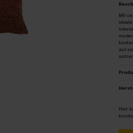
Besch
Mit ca
ideale
intens
modern
bunten
auf si
setzen
Produ
Herst
Hier 
kombin