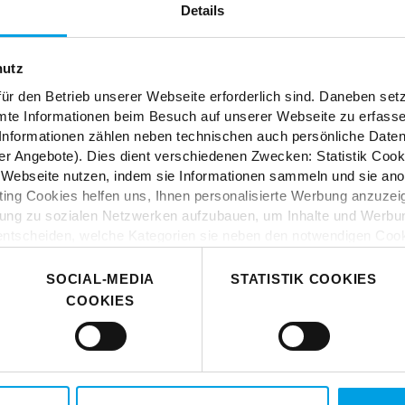
Details
ES
hutz
tion und Kreativität? In
ür den Betrieb unserer Webseite erforderlich sind. Daneben se
mte Informationen beim Besuch auf unserer Webseite zu erfas
öbel, Stoffe und Styles.
nformationen zählen neben technischen auch persönliche Daten 
r Angebote). Dies dient verschiedenen Zwecken: Statistik Cook
Webseite nutzen, indem sie Informationen sammeln und sie anony
ng Cookies helfen uns, Ihnen personalisierte Werbung anzuzei
dung zu sozialen Netzwerken aufzubauen, um Inhalte und Werbun
 entscheiden, welche Kategorien sie neben den notwendigen Coo
 wenn Sie nur notwendige Cookies zulassen wollen, oder auf „
Ei
nverstanden sind. Über „
Einstellungen
“ können sie eine Auswahl
SOCIAL-MEDIA
STATISTIK COOKIES
t mit Wirkung für die Zukunft widerrufen. Für weitere Informatione
COOKIES
er Impressum finden Sie
hier
.