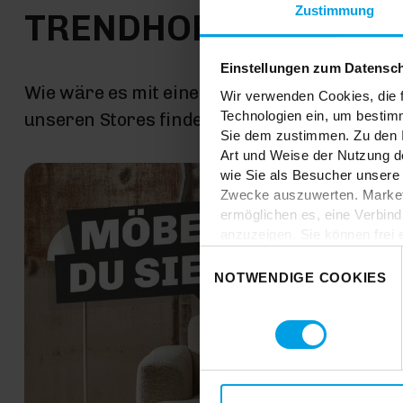
Zustimmung
TRENDHOPPER STOR
Einstellungen zum Datensc
Wie wäre es mit einer großen Portion Inspira
Wir verwenden Cookies, die f
Technologien ein, um bestim
unseren Stores findest du alle Trendhopper M
Sie dem zustimmen. Zu den I
Art und Weise der Nutzung de
wie Sie als Besucher unsere 
Zwecke auszuwerten. Marketi
ermöglichen es, eine Verbin
anzuzeigen. Sie können frei
Klicken Sie auf „
Ablehnen
“,
Einwilligungsauswahl
dem Einsatz aller Cookies ei
NOTWENDIGE COOKIES
erteilte Einwilligung jederzei
Datenschutzhinweise
. Uns