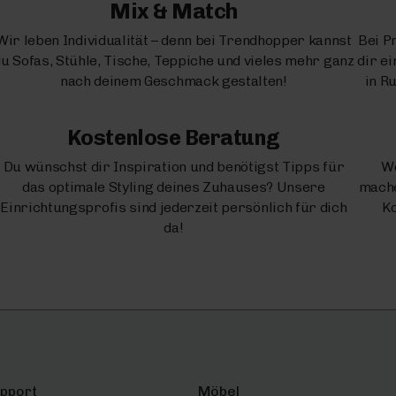
Mix & Match
Wir leben Individualität – denn bei Trendhopper kannst
Bei P
u Sofas, Stühle, Tische, Teppiche und vieles mehr ganz
dir e
nach deinem Geschmack gestalten!
in R
Kostenlose Beratung
Du wünschst dir Inspiration und benötigst Tipps für
We
das optimale Styling deines Zuhauses? Unsere
mache
Einrichtungsprofis sind jederzeit persönlich für dich
Ko
da!
upport
Möbel