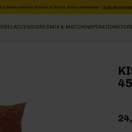
entdecken -
Zum Storefinder
+++
+++ Jetzt einen unserer Stores in
ÖBEL
ACCESSOIRES
MIX & MATCH
INSPIRATION
STOR
K
45
24,