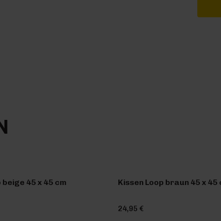
N
 beige 45 x 45 cm
Kissen Loop braun 45 x 45
24,95 €