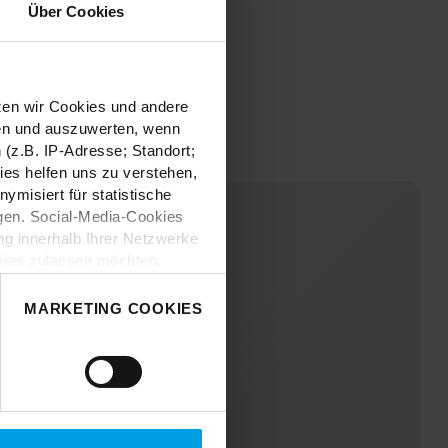
Über Cookies
tzen wir Cookies und andere
sen und auszuwerten, wenn
(z.B. IP-Adresse; Standort;
ies helfen uns zu verstehen,
misiert für statistische
gen. Social-Media-Cookies
g innerhalb Ihrer Netzwerke
kies zulassen möchten.
nverstanden
“, wenn Sie mit
 treffen. Sie können eine
MARKETING COOKIES
n lesen Sie bitte unsere