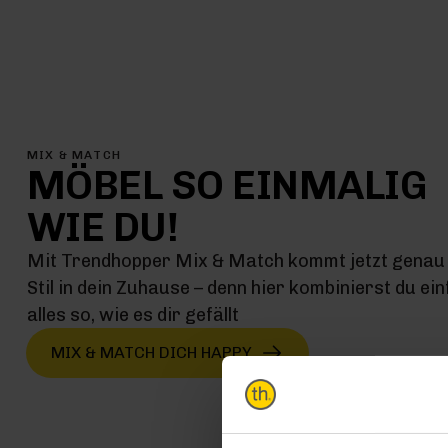
MIX & MATCH
MÖBEL SO EINMALIG
WIE DU!
Mit Trendhopper Mix & Match kommt jetzt genau 
Stil in dein Zuhause – denn hier kombinierst du ei
alles so, wie es dir gefällt
MIX & MATCH DICH HAPPY