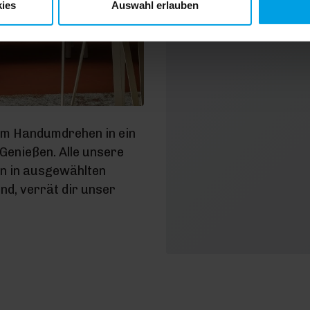
ies
Auswahl erlauben
D
Dat
im Handumdrehen in ein
enießen. Alle unsere
en in ausgewählten
d, verrät dir unser