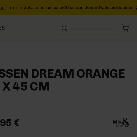
 deiner Nähe entdecken -
Zum Storefinder
+++
ES
ISSEN DREAM ORANGE
 X 45 CM
95 €