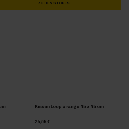
ZU DEN STORES
 cm
Kissen Loop orange 45 x 45 cm
24,95 €