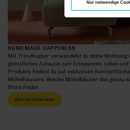
Nur notwendige Cook
HOMEMADE HAPPINESS
Mit Trendhopper verwandelst du deine Wohnung 
gemütliches Zuhause zum Entspannen, Leben und G
Produkte findest du auf exklusiven Konzeptfläch
Möbelhäusern. Welche Möbelhäuser das genau sin
Store Finder.
Stores Entdecken