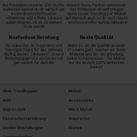
Bei Produkten unserer 100-Stoffe-
Unsere Store-Partner nehmen dir
Kollektion kannst du dir einfach ein
das Schleppen ab und bringen
kostenloses Stoffmuster
deine neuen Trendhopper Möbel
mitnehmen und in Ruhe zuhause
auf Wunsch auch zu dir nach Hause
ausprobieren, ob es zu deinem
– professioneller Aufbau inklusive!
Style passt!
Kostenlose Beratung
Beste Qualität
Du wünschst dir Inspiration und
Wenn es um die Qualität unserer
benötigst Tipps für das optimale
Produkte geht, machen wir beim
Styling deines Zuhauses? Unsere
Material und der Verarbeitung
Einrichtungsprofis sind jederzeit
keine Kompromisse – für Möbel,
persönlich für dich da!
auf die du dich 100% verlassen
kannst!
Über Trendhopper
Möbel
AGB
Accessoires
Impressum
Mix & Match
Datenschutzerklärung
Inspiration
Cookie-Einstellungen
Stores
Barrierefreiheit