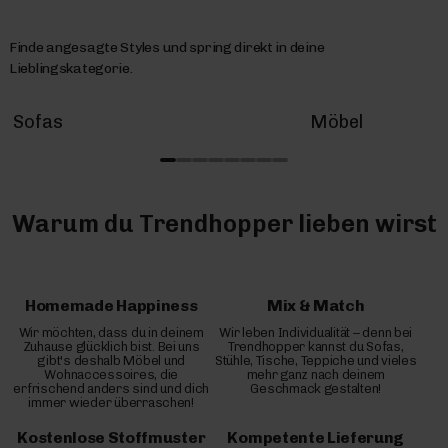
Finde angesagte Styles und spring direkt in deine
Lieblingskategorie.
Sofas
Möbel
Warum du Trendhopper lieben wirst
Homemade Happiness
Mix & Match
Wir möchten, dass du in deinem
Wir leben Individualität – denn bei
Zuhause glücklich bist. Bei uns
Trendhopper kannst du Sofas,
gibt's deshalb Möbel und
Stühle, Tische, Teppiche und vieles
Wohnaccessoires, die
mehr ganz nach deinem
erfrischend anders sind und dich
Geschmack gestalten!
immer wieder überraschen!
Kostenlose Stoffmuster
Kompetente Lieferung