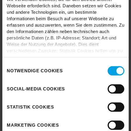
Webseite erforderlich sind. Daneben setzen wir Cookies
und andere Technologien ein, um bestimmte
Informationen beim Besuch auf unserer Webseite zu
erfassen und auszuwerten, wenn Sie dem zustimmen. Zu
den Informationen zählen neben technischen auch
persönliche Daten (z.B. IP-Adresse; Standort; Art und
Durch das Laden akzeptieren Sie die
Datenschutzbestimmungen von Google.
Weise der Nutzung der Angebote). Dies dient
verschiedenen Zwecken: Statistik Cookies helfen uns zu
Karte laden
verstehen, wie Sie als Besucher unsere Webseite
nutzen, indem sie Informationen sammeln und sie
Einwilligungsauswahl
anonymisiert für statistische Zwecke auszuwerten.
NOTWENDIGE COOKIES
Marketing Cookies helfen uns, Ihnen personalisierte
Werbung anzuzeigen. Social-Media-Cookies ermöglichen
SOCIAL-MEDIA COOKIES
es, eine Verbindung zu sozialen Netzwerken aufzubauen,
um Inhalte und Werbung innerhalb Ihrer Netzwerke
anzuzeigen. Sie können frei entscheiden, welche
STATISTIK COOKIES
Kategorien sie neben den notwendigen Cookies zulassen
möchten. Klicken Sie auf „
Ablehnen
“, wenn Sie nur
notwendige Cookies zulassen wollen, oder auf
MARKETING COOKIES
„
Einverstanden
“, wenn Sie mit dem Einsatz aller