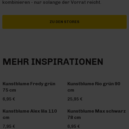
kombinieren - nur solange der Vorrat reicht.
ZU DEN STORES
MEHR INSPIRATIONEN
Kunstblume Fredy grün
Kunstblume Rio grün 90
75 cm
cm
6,95 €
25,95 €
Kunstblume Alex lila 110
Kunstblume Max schwarz
cm
78 cm
7,95 €
6,95 €