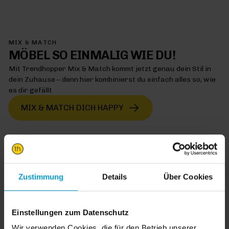
MIX & MATCH
MÖBEL SO EINMALIG WIE DU!
Mit Trendhopper Mix & Match kommt jetzt genau dein Stil in
dein Zuhause – denn hier kombinierst du einfach alles so, wie
es dir gefällt
MIX & MATCH DICH HAPPY
TRENDHOPPER STORES
Zustimmung
Details
Über Cookies
Wie wäre es mit einer großen Portion Inspiration und Kreativität?
In unseren Stores findest du alle Trendhopper Möbel, Stoffe und
Einstellungen zum Datenschutz
Styles.
Wir verwenden Cookies, die für den Betrieb unserer