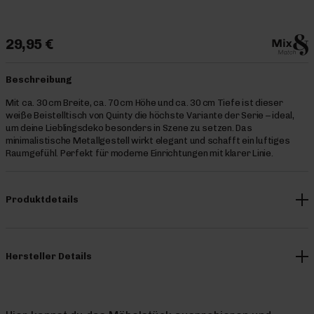
29,95 €
Beschreibung
Mit ca. 30 cm Breite, ca. 70 cm Höhe und ca. 30 cm Tiefe ist dieser
weiße Beistelltisch von Quinty die höchste Variante der Serie – ideal,
um deine Lieblingsdeko besonders in Szene zu setzen. Das
minimalistische Metallgestell wirkt elegant und schafft ein luftiges
Raumgefühl. Perfekt für moderne Einrichtungen mit klarer Linie.
Produktdetails
Hersteller Details