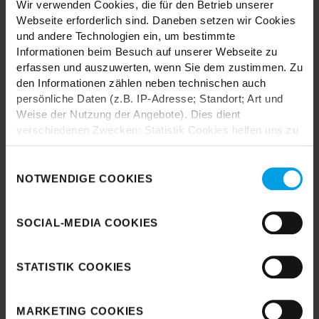
Wir verwenden Cookies, die für den Betrieb unserer
Webseite erforderlich sind. Daneben setzen wir Cookies
und andere Technologien ein, um bestimmte
Informationen beim Besuch auf unserer Webseite zu
erfassen und auszuwerten, wenn Sie dem zustimmen. Zu
den Informationen zählen neben technischen auch
persönliche Daten (z.B. IP-Adresse; Standort; Art und
Durch das Laden akzeptieren Sie die
Weise der Nutzung der Angebote). Dies dient
Datenschutzbestimmungen von Google.
verschiedenen Zwecken: Statistik Cookies helfen uns zu
verstehen, wie Sie als Besucher unsere Webseite
Karte laden
nutzen, indem sie Informationen sammeln und sie
Einwilligungsauswahl
anonymisiert für statistische Zwecke auszuwerten.
NOTWENDIGE COOKIES
Marketing Cookies helfen uns, Ihnen personalisierte
Werbung anzuzeigen. Social-Media-Cookies ermöglichen
SOCIAL-MEDIA COOKIES
es, eine Verbindung zu sozialen Netzwerken aufzubauen,
um Inhalte und Werbung innerhalb Ihrer Netzwerke
anzuzeigen. Sie können frei entscheiden, welche
STATISTIK COOKIES
Kategorien sie neben den notwendigen Cookies zulassen
möchten. Klicken Sie auf „
Ablehnen
“, wenn Sie nur
notwendige Cookies zulassen wollen, oder auf
MARKETING COOKIES
„
Einverstanden
“, wenn Sie mit dem Einsatz aller