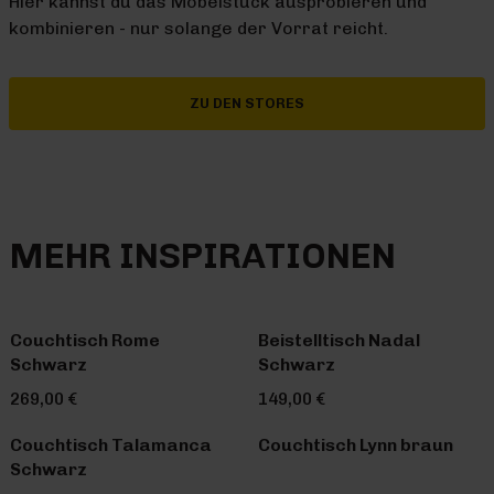
Hier kannst du das Möbelstück ausprobieren und
kombinieren - nur solange der Vorrat reicht.
ZU DEN STORES
MEHR INSPIRATIONEN
Couchtisch Rome
Beistelltisch Nadal
Schwarz
Schwarz
269,00 €
149,00 €
Couchtisch Talamanca
Couchtisch Lynn braun
Schwarz