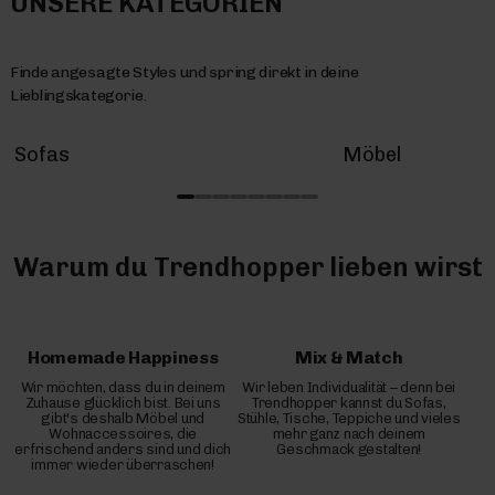
UNSERE KATEGORIEN
Finde angesagte Styles und spring direkt in deine
Lieblingskategorie.
Sofas
Möbel
Warum du Trendhopper lieben wirst
Homemade Happiness
Mix & Match
Wir möchten, dass du in deinem
Wir leben Individualität – denn bei
Zuhause glücklich bist. Bei uns
Trendhopper kannst du Sofas,
gibt's deshalb Möbel und
Stühle, Tische, Teppiche und vieles
Wohnaccessoires, die
mehr ganz nach deinem
erfrischend anders sind und dich
Geschmack gestalten!
immer wieder überraschen!