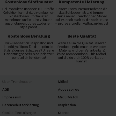
Kostenlose Stoffmuster
Kompetente Lieferung
Bei Produkten unserer 100-Stoffe-
Unsere Store-Partner nehmen dir
Kollektion kannst du dir einfach ein
das Schleppen ab und bringen
kostenloses Stoffmuster
deine neuen Trendhopper Möbel
mitnehmen und in Ruhe zuhause
auf Wunsch auch zu dir nach Hause
ausprobieren, ob es zu deinem
– professioneller Aufbau inklusive!
Style passt!
Kostenlose Beratung
Beste Qualität
Du wünschst dir Inspiration und
Wenn es um die Qualität unserer
benötigst Tipps für das optimale
Produkte geht, machen wir beim
Styling deines Zuhauses? Unsere
Material und der Verarbeitung
Einrichtungsprofis sind jederzeit
keine Kompromisse – für Möbel,
persönlich für dich da!
auf die du dich 100% verlassen
kannst!
Über Trendhopper
Möbel
AGB
Accessoires
Impressum
Mix & Match
Datenschutzerklärung
Inspiration
Cookie-Einstellungen
Stores