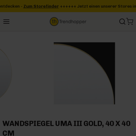
Zum Hauptinhalt springen
finder
+++
+++ Jetzt einen unserer Stores in deiner Nähe entdecke
WANDSPIEGEL UMA III GOLD, 40 X 40
CM