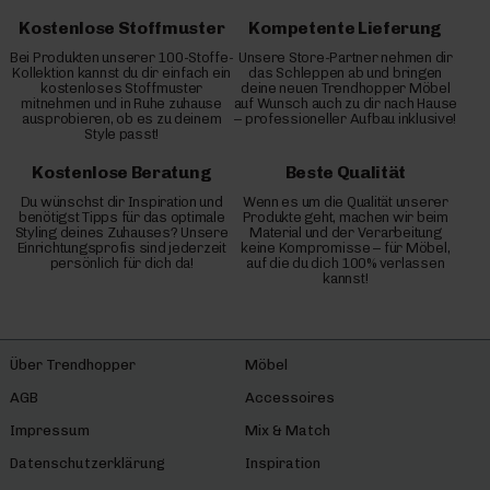
Kostenlose Stoffmuster
Kompetente Lieferung
Bei Produkten unserer 100-Stoffe-
Unsere Store-Partner nehmen dir
Kollektion kannst du dir einfach ein
das Schleppen ab und bringen
kostenloses Stoffmuster
deine neuen Trendhopper Möbel
mitnehmen und in Ruhe zuhause
auf Wunsch auch zu dir nach Hause
ausprobieren, ob es zu deinem
– professioneller Aufbau inklusive!
Style passt!
Kostenlose Beratung
Beste Qualität
Du wünschst dir Inspiration und
Wenn es um die Qualität unserer
benötigst Tipps für das optimale
Produkte geht, machen wir beim
Styling deines Zuhauses? Unsere
Material und der Verarbeitung
Einrichtungsprofis sind jederzeit
keine Kompromisse – für Möbel,
persönlich für dich da!
auf die du dich 100% verlassen
kannst!
Über Trendhopper
Möbel
AGB
Accessoires
Impressum
Mix & Match
Datenschutzerklärung
Inspiration