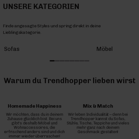
UNSERE KATEGORIEN
Finde angesagte Styles und spring direkt in deine
Lieblingskategorie.
Sofas
Möbel
Warum du Trendhopper lieben wirst
Homemade Happiness
Mix & Match
Wir möchten, dass du in deinem
Wir leben Individualität – denn bei
Zuhause glücklich bist. Bei uns
Trendhopper kannst du Sofas,
gibt's deshalb Möbel und
Stühle, Tische, Teppiche und vieles
Wohnaccessoires, die
mehr ganz nach deinem
erfrischend anders sind und dich
Geschmack gestalten!
immer wieder überraschen!