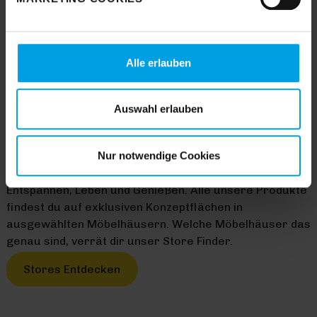
„
Einverstanden
“, wenn Sie mit dem Einsatz aller
Cookies einverstanden sind. Über „
Einstellungen
“
können sie eine Auswahl treffen. Sie können eine erteilte
Einwilligung jederzeit mit Wirkung für die Zukunft
Alle erlauben
widerrufen. Für weitere Informationen lesen Sie bitte
unsere
Datenschutzhinweise
. Unser Impressum finden
Sie
hier
.
Auswahl erlauben
HOMEMADE HAPPINESS
Nur notwendige Cookies
Mit Trendhopper verwandelst du deine Wohnung im
Handumdrehen in ein gemütliches Zuhause zum
Entspannen, Leben und Genießen. Alle unsere Produkte
findest du auf exklusiven Konzeptflächen in
ausgewählten Möbelhäusern. Welche Möbelhäuser das
genau sind, verrät dir unser Store Finder.
Stores Entdecken