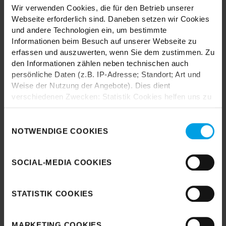
Styles.
Wir verwenden Cookies, die für den Betrieb unserer
Webseite erforderlich sind. Daneben setzen wir Cookies
und andere Technologien ein, um bestimmte
Informationen beim Besuch auf unserer Webseite zu
erfassen und auszuwerten, wenn Sie dem zustimmen. Zu
den Informationen zählen neben technischen auch
persönliche Daten (z.B. IP-Adresse; Standort; Art und
Durch das Laden akzeptieren Sie die
Weise der Nutzung der Angebote). Dies dient
Datenschutzbestimmungen von Google.
verschiedenen Zwecken: Statistik Cookies helfen uns zu
verstehen, wie Sie als Besucher unsere Webseite
Karte laden
nutzen, indem sie Informationen sammeln und sie
Einwilligungsauswahl
anonymisiert für statistische Zwecke auszuwerten.
NOTWENDIGE COOKIES
Marketing Cookies helfen uns, Ihnen personalisierte
Werbung anzuzeigen. Social-Media-Cookies ermöglichen
SOCIAL-MEDIA COOKIES
es, eine Verbindung zu sozialen Netzwerken aufzubauen,
um Inhalte und Werbung innerhalb Ihrer Netzwerke
anzuzeigen. Sie können frei entscheiden, welche
STATISTIK COOKIES
Kategorien sie neben den notwendigen Cookies zulassen
möchten. Klicken Sie auf „
Ablehnen
“, wenn Sie nur
notwendige Cookies zulassen wollen, oder auf
MARKETING COOKIES