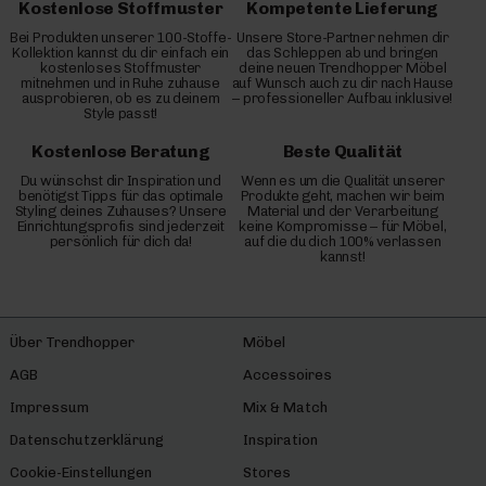
Kostenlose Stoffmuster
Kompetente Lieferung
Bei Produkten unserer 100-Stoffe-
Unsere Store-Partner nehmen dir
Kollektion kannst du dir einfach ein
das Schleppen ab und bringen
kostenloses Stoffmuster
deine neuen Trendhopper Möbel
mitnehmen und in Ruhe zuhause
auf Wunsch auch zu dir nach Hause
ausprobieren, ob es zu deinem
– professioneller Aufbau inklusive!
Style passt!
Kostenlose Beratung
Beste Qualität
Du wünschst dir Inspiration und
Wenn es um die Qualität unserer
benötigst Tipps für das optimale
Produkte geht, machen wir beim
Styling deines Zuhauses? Unsere
Material und der Verarbeitung
Einrichtungsprofis sind jederzeit
keine Kompromisse – für Möbel,
persönlich für dich da!
auf die du dich 100% verlassen
kannst!
Über Trendhopper
Möbel
AGB
Accessoires
Impressum
Mix & Match
Datenschutzerklärung
Inspiration
Cookie-Einstellungen
Stores