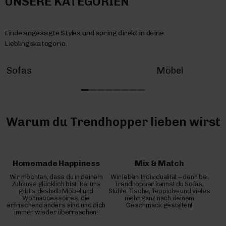
UNSERE KATEGORIEN
Finde angesagte Styles und spring direkt in deine
Lieblingskategorie.
Sofas
Möbel
Warum du Trendhopper lieben wirst
Homemade Happiness
Mix & Match
Wir möchten, dass du in deinem
Wir leben Individualität – denn bei
Zuhause glücklich bist. Bei uns
Trendhopper kannst du Sofas,
gibt's deshalb Möbel und
Stühle, Tische, Teppiche und vieles
Wohnaccessoires, die
mehr ganz nach deinem
erfrischend anders sind und dich
Geschmack gestalten!
immer wieder überraschen!