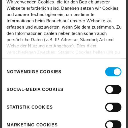
Wir verwenden Cookies, die für den Betrieb unserer
Webseite erforderlich sind. Daneben setzen wir Cookies
und andere Technologien ein, um bestimmte
Informationen beim Besuch auf unserer Webseite zu
erfassen und auszuwerten, wenn Sie dem zustimmen. Zu
den Informationen zählen neben technischen auch
persönliche Daten (z.B. IP-Adresse; Standort; Art und
Durch das Laden akzeptieren Sie die
Weise der Nutzung der Angebote). Dies dient
Datenschutzbestimmungen von Google.
verschiedenen Zwecken: Statistik Cookies helfen uns zu
verstehen, wie Sie als Besucher unsere Webseite
Karte laden
nutzen, indem sie Informationen sammeln und sie
Einwilligungsauswahl
anonymisiert für statistische Zwecke auszuwerten.
NOTWENDIGE COOKIES
Marketing Cookies helfen uns, Ihnen personalisierte
Werbung anzuzeigen. Social-Media-Cookies ermöglichen
SOCIAL-MEDIA COOKIES
es, eine Verbindung zu sozialen Netzwerken aufzubauen,
um Inhalte und Werbung innerhalb Ihrer Netzwerke
anzuzeigen. Sie können frei entscheiden, welche
STATISTIK COOKIES
Kategorien sie neben den notwendigen Cookies zulassen
möchten. Klicken Sie auf „
Ablehnen
“, wenn Sie nur
notwendige Cookies zulassen wollen, oder auf
MARKETING COOKIES
„
Einverstanden
“, wenn Sie mit dem Einsatz aller