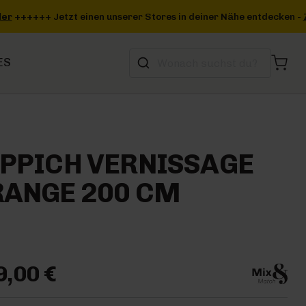
 deiner Nähe entdecken -
Zum Storefinder
+++
ES
PPICH VERNISSAGE
RANGE 200 CM
9,00 €