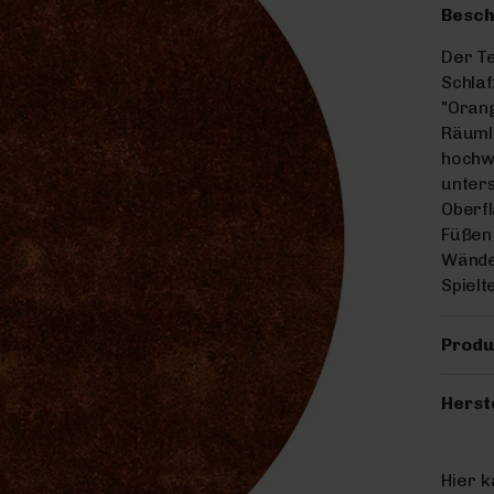
Besch
Der Te
Schla
"Orang
Räumli
hochwe
unters
Oberfl
Füßen 
Wände.
Spiel
Produ
Herst
Hier 