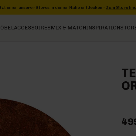
ntdecken -
Zum Storefinder
+++
+++ Jetzt einen unserer Stores in
ÖBEL
ACCESSOIRES
MIX & MATCH
INSPIRATION
STOR
TE
O
49