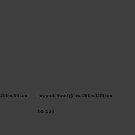
150 x 80 cm
Teppich Bodil grau 190 x 130 cm
239,00 €