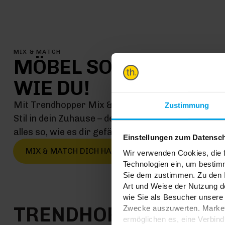
MIX & MATCH
MÖBEL SO EINMALIG
WIE DU!
Mit Trendhopper Mix & Match kommt jetzt genau 
Zustimmung
Stil in dein Zuhause – denn hier kombinierst du ei
alles so, wie es dir gefällt
Einstellungen zum Datensc
MIX & MATCH DICH HAPPY
Wir verwenden Cookies, die f
Technologien ein, um bestim
Sie dem zustimmen. Zu den I
Art und Weise der Nutzung de
wie Sie als Besucher unsere 
TRENDHOPPER STOR
Zwecke auszuwerten. Marketi
ermöglichen es, eine Verbin