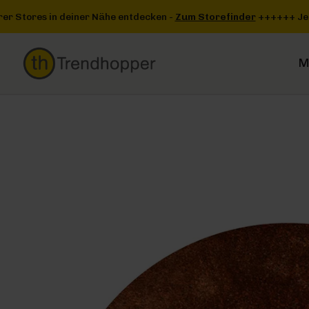
Zum Hauptinhalt springen
Zur Suche springen
Zur Hauptnavigation springen
 Storefinder
+++
+++ Jetzt einen unserer Stores in deiner Nähe e
M