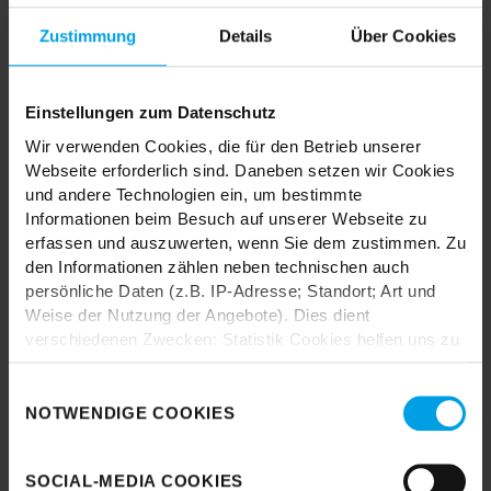
MIX & MATCH DICH HAPPY
Zustimmung
Details
Über Cookies
Einstellungen zum Datenschutz
Wir verwenden Cookies, die für den Betrieb unserer
TRENDHOPPER STORES
Webseite erforderlich sind. Daneben setzen wir Cookies
und andere Technologien ein, um bestimmte
Informationen beim Besuch auf unserer Webseite zu
Wie wäre es mit einer großen Portion Inspiration und Kreativität?
erfassen und auszuwerten, wenn Sie dem zustimmen. Zu
In unseren Stores findest du alle Trendhopper Möbel, Stoffe und
den Informationen zählen neben technischen auch
Styles.
persönliche Daten (z.B. IP-Adresse; Standort; Art und
Weise der Nutzung der Angebote). Dies dient
verschiedenen Zwecken: Statistik Cookies helfen uns zu
verstehen, wie Sie als Besucher unsere Webseite
nutzen, indem sie Informationen sammeln und sie
Einwilligungsauswahl
anonymisiert für statistische Zwecke auszuwerten.
NOTWENDIGE COOKIES
Marketing Cookies helfen uns, Ihnen personalisierte
Durch das Laden akzeptieren Sie die
Werbung anzuzeigen. Social-Media-Cookies ermöglichen
Datenschutzbestimmungen von Google.
SOCIAL-MEDIA COOKIES
es, eine Verbindung zu sozialen Netzwerken aufzubauen,