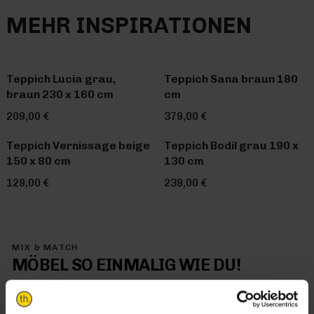
MEHR INSPIRATIONEN
Teppich Lucia grau,
Teppich Sana braun 180
braun 230 x 160 cm
cm
209,00 €
379,00 €
Teppich Vernissage beige
Teppich Bodil grau 190 x
150 x 80 cm
130 cm
129,00 €
239,00 €
MIX & MATCH
MÖBEL SO EINMALIG WIE DU!
Mit Trendhopper Mix & Match kommt jetzt genau dein Stil in
dein Zuhause – denn hier kombinierst du einfach alles so, wie
es dir gefällt