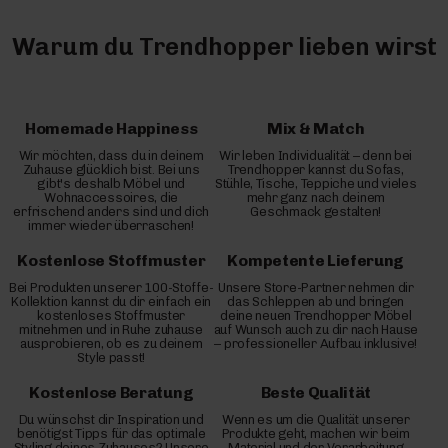
Warum du Trendhopper lieben wirst
Homemade Happiness
Mix & Match
Wir möchten, dass du in deinem
Wir leben Individualität – denn bei
Zuhause glücklich bist. Bei uns
Trendhopper kannst du Sofas,
gibt's deshalb Möbel und
Stühle, Tische, Teppiche und vieles
Wohnaccessoires, die
mehr ganz nach deinem
erfrischend anders sind und dich
Geschmack gestalten!
immer wieder überraschen!
Kostenlose Stoffmuster
Kompetente Lieferung
Bei Produkten unserer 100-Stoffe-
Unsere Store-Partner nehmen dir
Kollektion kannst du dir einfach ein
das Schleppen ab und bringen
kostenloses Stoffmuster
deine neuen Trendhopper Möbel
mitnehmen und in Ruhe zuhause
auf Wunsch auch zu dir nach Hause
ausprobieren, ob es zu deinem
– professioneller Aufbau inklusive!
Style passt!
Kostenlose Beratung
Beste Qualität
Du wünschst dir Inspiration und
Wenn es um die Qualität unserer
benötigst Tipps für das optimale
Produkte geht, machen wir beim
Styling deines Zuhauses? Unsere
Material und der Verarbeitung