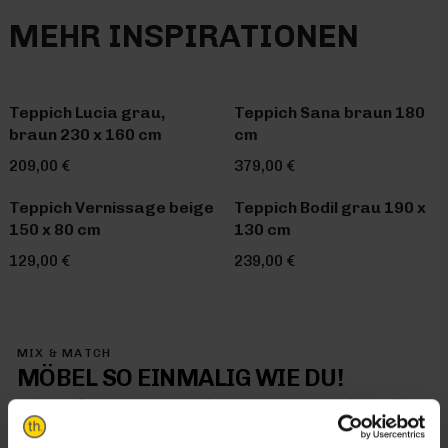
MEHR INSPIRATIONEN
Teppich Lucia grau,
Teppich Sana braun 180
braun 230 x 160 cm
cm
209,00 €
379,00 €
Teppich Vernissage beige
Teppich Bodil grau 190 x
150 x 80 cm
130 cm
129,00 €
239,00 €
MIX & MATCH
MÖBEL SO EINMALIG WIE DU!
Mit Trendhopper Mix & Match kommt jetzt genau dein Stil in
dein Zuhause – denn hier kombinierst du einfach alles so, wie
es dir gefällt