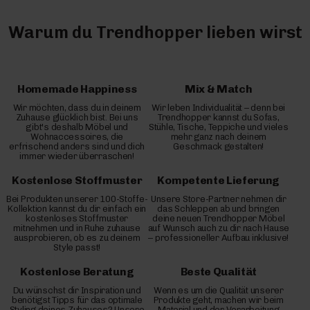
Warum du Trendhopper lieben wirst
Homemade Happiness
Mix & Match
Wir möchten, dass du in deinem
Wir leben Individualität – denn bei
Zuhause glücklich bist. Bei uns
Trendhopper kannst du Sofas,
gibt's deshalb Möbel und
Stühle, Tische, Teppiche und vieles
Wohnaccessoires, die
mehr ganz nach deinem
erfrischend anders sind und dich
Geschmack gestalten!
immer wieder überraschen!
Kostenlose Stoffmuster
Kompetente Lieferung
Bei Produkten unserer 100-Stoffe-
Unsere Store-Partner nehmen dir
Kollektion kannst du dir einfach ein
das Schleppen ab und bringen
kostenloses Stoffmuster
deine neuen Trendhopper Möbel
mitnehmen und in Ruhe zuhause
auf Wunsch auch zu dir nach Hause
ausprobieren, ob es zu deinem
– professioneller Aufbau inklusive!
Style passt!
Kostenlose Beratung
Beste Qualität
Du wünschst dir Inspiration und
Wenn es um die Qualität unserer
benötigst Tipps für das optimale
Produkte geht, machen wir beim
Styling deines Zuhauses? Unsere
Material und der Verarbeitung