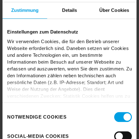
MIX & MATCH DICH HAPPY
Zustimmung
Details
Über Cookies
Einstellungen zum Datenschutz
Wir verwenden Cookies, die für den Betrieb unserer
TRENDHOPPER STORES
Webseite erforderlich sind. Daneben setzen wir Cookies
und andere Technologien ein, um bestimmte
Informationen beim Besuch auf unserer Webseite zu
Wie wäre es mit einer großen Portion Inspiration und Kreativität?
erfassen und auszuwerten, wenn Sie dem zustimmen. Zu
In unseren Stores findest du alle Trendhopper Möbel, Stoffe und
den Informationen zählen neben technischen auch
Styles.
persönliche Daten (z.B. IP-Adresse; Standort; Art und
Weise der Nutzung der Angebote). Dies dient
verschiedenen Zwecken: Statistik Cookies helfen uns zu
verstehen, wie Sie als Besucher unsere Webseite
nutzen, indem sie Informationen sammeln und sie
Einwilligungsauswahl
anonymisiert für statistische Zwecke auszuwerten.
NOTWENDIGE COOKIES
Marketing Cookies helfen uns, Ihnen personalisierte
Durch das Laden akzeptieren Sie die
Werbung anzuzeigen. Social-Media-Cookies ermöglichen
Datenschutzbestimmungen von Google.
SOCIAL-MEDIA COOKIES
es, eine Verbindung zu sozialen Netzwerken aufzubauen,