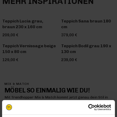
MEHR INSPIRATIONEN
Teppich Lucia grau,
Teppich Sana braun 180
braun 230 x 160 cm
cm
209,00 €
379,00 €
Teppich Vernissage beige
Teppich Bodil grau 190 x
150 x 80 cm
130 cm
129,00 €
239,00 €
MIX & MATCH
MÖBEL SO EINMALIG WIE DU!
Mit Trendhopper Mix & Match kommt jetzt genau dein Stil in
dein Zuhause – denn hier kombinierst du einfach alles so, wie
es dir gefällt