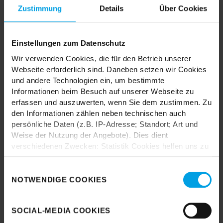
MIX & MATCH DICH HAPPY
Zustimmung
Details
Über Cookies
Einstellungen zum Datenschutz
TRENDHOPPER STORES
Wir verwenden Cookies, die für den Betrieb unserer
Webseite erforderlich sind. Daneben setzen wir Cookies
und andere Technologien ein, um bestimmte
Wie wäre es mit einer großen Portion Inspiration und Kreativität?
Informationen beim Besuch auf unserer Webseite zu
In unseren Stores findest du alle Trendhopper Möbel, Stoffe und
erfassen und auszuwerten, wenn Sie dem zustimmen. Zu
Styles.
den Informationen zählen neben technischen auch
persönliche Daten (z.B. IP-Adresse; Standort; Art und
Weise der Nutzung der Angebote). Dies dient
verschiedenen Zwecken: Statistik Cookies helfen uns zu
verstehen, wie Sie als Besucher unsere Webseite
nutzen, indem sie Informationen sammeln und sie
Einwilligungsauswahl
anonymisiert für statistische Zwecke auszuwerten.
NOTWENDIGE COOKIES
Durch das Laden akzeptieren Sie die
Marketing Cookies helfen uns, Ihnen personalisierte
Datenschutzbestimmungen von Google.
Werbung anzuzeigen. Social-Media-Cookies ermöglichen
SOCIAL-MEDIA COOKIES
es, eine Verbindung zu sozialen Netzwerken aufzubauen,
Karte laden
um Inhalte und Werbung innerhalb Ihrer Netzwerke