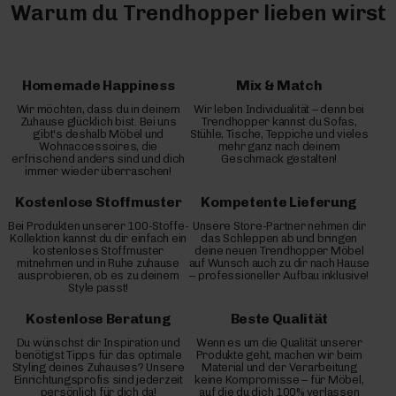
Warum du Trendhopper lieben wirst
Homemade Happiness
Mix & Match
Wir möchten, dass du in deinem
Wir leben Individualität – denn bei
Zuhause glücklich bist. Bei uns
Trendhopper kannst du Sofas,
gibt's deshalb Möbel und
Stühle, Tische, Teppiche und vieles
Wohnaccessoires, die
mehr ganz nach deinem
erfrischend anders sind und dich
Geschmack gestalten!
immer wieder überraschen!
Kostenlose Stoffmuster
Kompetente Lieferung
Bei Produkten unserer 100-Stoffe-
Unsere Store-Partner nehmen dir
Kollektion kannst du dir einfach ein
das Schleppen ab und bringen
kostenloses Stoffmuster
deine neuen Trendhopper Möbel
mitnehmen und in Ruhe zuhause
auf Wunsch auch zu dir nach Hause
ausprobieren, ob es zu deinem
– professioneller Aufbau inklusive!
Style passt!
Kostenlose Beratung
Beste Qualität
Du wünschst dir Inspiration und
Wenn es um die Qualität unserer
benötigst Tipps für das optimale
Produkte geht, machen wir beim
Styling deines Zuhauses? Unsere
Material und der Verarbeitung
Einrichtungsprofis sind jederzeit
keine Kompromisse – für Möbel,
persönlich für dich da!
auf die du dich 100% verlassen