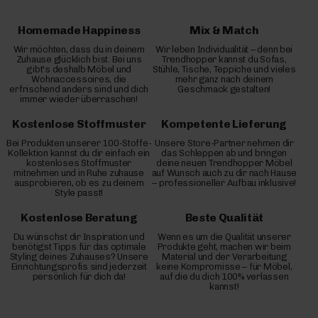
Homemade Happiness
Mix & Match
Wir möchten, dass du in deinem
Wir leben Individualität – denn bei
Zuhause glücklich bist. Bei uns
Trendhopper kannst du Sofas,
gibt's deshalb Möbel und
Stühle, Tische, Teppiche und vieles
Wohnaccessoires, die
mehr ganz nach deinem
erfrischend anders sind und dich
Geschmack gestalten!
immer wieder überraschen!
Kostenlose Stoffmuster
Kompetente Lieferung
Bei Produkten unserer 100-Stoffe-
Unsere Store-Partner nehmen dir
Kollektion kannst du dir einfach ein
das Schleppen ab und bringen
kostenloses Stoffmuster
deine neuen Trendhopper Möbel
mitnehmen und in Ruhe zuhause
auf Wunsch auch zu dir nach Hause
ausprobieren, ob es zu deinem
– professioneller Aufbau inklusive!
Style passt!
Kostenlose Beratung
Beste Qualität
Du wünschst dir Inspiration und
Wenn es um die Qualität unserer
benötigst Tipps für das optimale
Produkte geht, machen wir beim
Styling deines Zuhauses? Unsere
Material und der Verarbeitung
Einrichtungsprofis sind jederzeit
keine Kompromisse – für Möbel,
persönlich für dich da!
auf die du dich 100% verlassen
kannst!