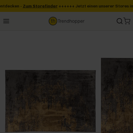
Zum Hauptinhalt springen
efinder
+++
+++ Jetzt einen unserer Stores in deiner Nähe entdeck