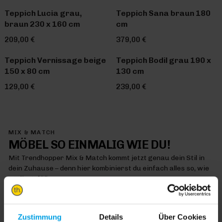
Teppich Lucia grau,
Teppich Sana braun 180
braun 230 x 160 cm
cm
209,00 €
379,00 €
Teppich Vernissage beige
Teppich Bodil grau 190 x
150 x 80 cm
130 cm
129,00 €
239,00 €
MIX & MATCH
MÖBEL SO EINMALIG WIE DU!
Mit Trendhopper Mix & Match kommt jetzt genau dein Stil in
dein Zuhause – denn hier kombinierst du einfach alles so, wie
es dir gefällt
MIX & MATCH DICH HAPPY
Zustimmung
Details
Über Cookies