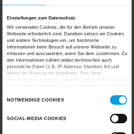
TRENDHOPPER STORES
Einstellungen zum Datenschutz
Wir verwenden Cookies, die für den Betrieb unserer
Webseite erforderlich sind. Daneben setzen wir Cookies
Wie wäre es mit einer großen Portion Inspiration und Kreativität?
und andere Technologien ein, um bestimmte
In unseren Stores findest du alle Trendhopper Möbel, Stoffe und
Informationen beim Besuch auf unserer Webseite zu
Styles.
erfassen und auszuwerten, wenn Sie dem zustimmen. Zu
den Informationen zählen neben technischen auch
persönliche Daten (z.B. IP-Adresse; Standort; Art und
Weise der Nutzung der Angebote). Dies dient
verschiedenen Zwecken: Statistik Cookies helfen uns zu
verstehen, wie Sie als Besucher unsere Webseite
nutzen, indem sie Informationen sammeln und sie
Einwilligungsauswahl
Durch das Laden akzeptieren Sie die
anonymisiert für statistische Zwecke auszuwerten.
NOTWENDIGE COOKIES
Datenschutzbestimmungen von Google.
Marketing Cookies helfen uns, Ihnen personalisierte
Karte laden
Werbung anzuzeigen. Social-Media-Cookies ermöglichen
SOCIAL-MEDIA COOKIES
es, eine Verbindung zu sozialen Netzwerken aufzubauen,
um Inhalte und Werbung innerhalb Ihrer Netzwerke
anzuzeigen. Sie können frei entscheiden, welche