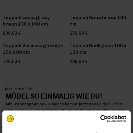
Teppich Lucia grau,
Teppich Sana braun 180
braun 230 x 160 cm
cm
209,00 €
379,00 €
Teppich Vernissage beige
Teppich Bodil grau 190 x
150 x 80 cm
130 cm
129,00 €
239,00 €
MIX & MATCH
MÖBEL SO EINMALIG WIE DU!
Mit Trendhopper Mix & Match kommt jetzt genau dein Stil in
dein Zuhause – denn hier kombinierst du einfach alles so, wie
es dir gefällt
MIX & MATCH DICH HAPPY