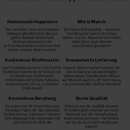
Homemade Happiness
Mix & Match
Wir möchten, dass du in deinem
Wir leben Individualität – denn bei
Zuhause glücklich bist. Bei uns
Trendhopper kannst du Sofas,
gibt's deshalb Möbel und
Stühle, Tische, Teppiche und vieles
Wohnaccessoires, die
mehr ganz nach deinem
erfrischend anders sind und dich
Geschmack gestalten!
immer wieder überraschen!
Kostenlose Stoffmuster
Kompetente Lieferung
Bei Produkten unserer 100-Stoffe-
Unsere Store-Partner nehmen dir
Kollektion kannst du dir einfach ein
das Schleppen ab und bringen
kostenloses Stoffmuster
deine neuen Trendhopper Möbel
mitnehmen und in Ruhe zuhause
auf Wunsch auch zu dir nach Hause
ausprobieren, ob es zu deinem
– professioneller Aufbau inklusive!
Style passt!
Kostenlose Beratung
Beste Qualität
Du wünschst dir Inspiration und
Wenn es um die Qualität unserer
benötigst Tipps für das optimale
Produkte geht, machen wir beim
Styling deines Zuhauses? Unsere
Material und der Verarbeitung
Einrichtungsprofis sind jederzeit
keine Kompromisse – für Möbel,
persönlich für dich da!
auf die du dich 100% verlassen
kannst!