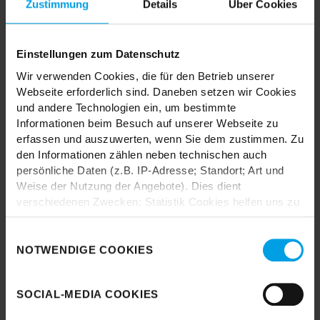
Zustimmung
Details
Über Cookies
Einstellungen zum Datenschutz
TRENDHOPPER STORES
Wir verwenden Cookies, die für den Betrieb unserer
Webseite erforderlich sind. Daneben setzen wir Cookies
und andere Technologien ein, um bestimmte
Wie wäre es mit einer großen Portion Inspiration und Kreativität?
Informationen beim Besuch auf unserer Webseite zu
In unseren Stores findest du alle Trendhopper Möbel, Stoffe und
erfassen und auszuwerten, wenn Sie dem zustimmen. Zu
Styles.
den Informationen zählen neben technischen auch
persönliche Daten (z.B. IP-Adresse; Standort; Art und
Weise der Nutzung der Angebote). Dies dient
verschiedenen Zwecken: Statistik Cookies helfen uns zu
verstehen, wie Sie als Besucher unsere Webseite
nutzen, indem sie Informationen sammeln und sie
Einwilligungsauswahl
Durch das Laden akzeptieren Sie die
anonymisiert für statistische Zwecke auszuwerten.
NOTWENDIGE COOKIES
Datenschutzbestimmungen von Google.
Marketing Cookies helfen uns, Ihnen personalisierte
Werbung anzuzeigen. Social-Media-Cookies ermöglichen
Karte laden
SOCIAL-MEDIA COOKIES
es, eine Verbindung zu sozialen Netzwerken aufzubauen,
um Inhalte und Werbung innerhalb Ihrer Netzwerke