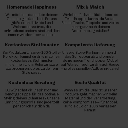
Homemade Happiness
Mix & Match
Wir möchten, dass du in deinem
Wir leben Individualität – denn bei
Zuhause glücklich bist. Bei uns
Trendhopper kannst du Sofas,
gibt's deshalb Möbel und
Stühle, Tische, Teppiche und vieles
Wohnaccessoires, die
mehr ganz nach deinem
erfrischend anders sind und dich
Geschmack gestalten!
immer wieder überraschen!
Kostenlose Stoffmuster
Kompetente Lieferung
Bei Produkten unserer 100-Stoffe-
Unsere Store-Partner nehmen dir
Kollektion kannst du dir einfach ein
das Schleppen ab und bringen
kostenloses Stoffmuster
deine neuen Trendhopper Möbel
mitnehmen und in Ruhe zuhause
auf Wunsch auch zu dir nach Hause
ausprobieren, ob es zu deinem
– professioneller Aufbau inklusive!
Style passt!
Kostenlose Beratung
Beste Qualität
Du wünschst dir Inspiration und
Wenn es um die Qualität unserer
benötigst Tipps für das optimale
Produkte geht, machen wir beim
Styling deines Zuhauses? Unsere
Material und der Verarbeitung
Einrichtungsprofis sind jederzeit
keine Kompromisse – für Möbel,
persönlich für dich da!
auf die du dich 100% verlassen
kannst!