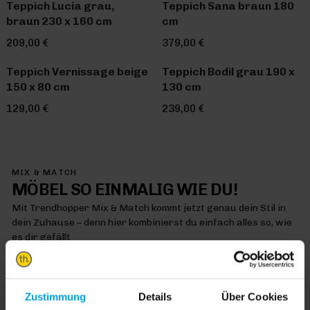
Teppich Lucia grau,
Teppich Sana braun 180
braun 230 x 160 cm
cm
209,00 €
379,00 €
Teppich Vernissage beige
Teppich Bodil grau 190 x
150 x 80 cm
130 cm
129,00 €
239,00 €
MIX & MATCH
MÖBEL SO EINMALIG WIE DU!
Mit Trendhopper Mix & Match kommt jetzt genau dein Stil in
dein Zuhause – denn hier kombinierst du einfach alles so, wie
es dir gefällt
MIX & MATCH DICH HAPPY
Zustimmung
Details
Über Cookies