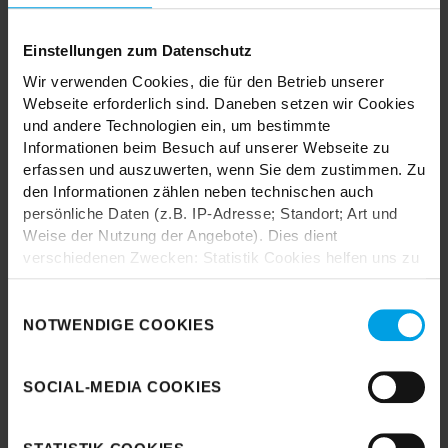
TRENDHOPPER STORES
Einstellungen zum Datenschutz
Wir verwenden Cookies, die für den Betrieb unserer
Webseite erforderlich sind. Daneben setzen wir Cookies
Wie wäre es mit einer großen Portion Inspiration und Kreativität?
In unseren Stores findest du alle Trendhopper Möbel, Stoffe und
und andere Technologien ein, um bestimmte
Styles.
Informationen beim Besuch auf unserer Webseite zu
erfassen und auszuwerten, wenn Sie dem zustimmen. Zu
den Informationen zählen neben technischen auch
persönliche Daten (z.B. IP-Adresse; Standort; Art und
Weise der Nutzung der Angebote). Dies dient
verschiedenen Zwecken: Statistik Cookies helfen uns zu
verstehen, wie Sie als Besucher unsere Webseite
Durch das Laden akzeptieren Sie die
nutzen, indem sie Informationen sammeln und sie
Einwilligungsauswahl
Datenschutzbestimmungen von Google.
anonymisiert für statistische Zwecke auszuwerten.
NOTWENDIGE COOKIES
Marketing Cookies helfen uns, Ihnen personalisierte
Karte laden
Werbung anzuzeigen. Social-Media-Cookies ermöglichen
SOCIAL-MEDIA COOKIES
es, eine Verbindung zu sozialen Netzwerken aufzubauen,
um Inhalte und Werbung innerhalb Ihrer Netzwerke
anzuzeigen. Sie können frei entscheiden, welche