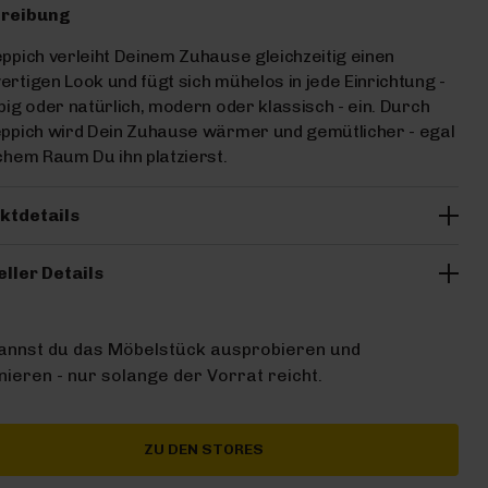
reibung
ppich verleiht Deinem Zuhause gleichzeitig einen
rtigen Look und fügt sich mühelos in jede Einrichtung -
big oder natürlich, modern oder klassisch - ein. Durch
ppich wird Dein Zuhause wärmer und gemütlicher - egal
chem Raum Du ihn platzierst.
ktdetails
eller Details
kannst du das Möbelstück ausprobieren und
ieren - nur solange der Vorrat reicht.
ZU DEN STORES