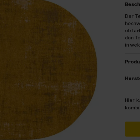
Besch
Der Te
hochwe
ob far
den Te
in wel
Produ
Herst
Hier 
kombin