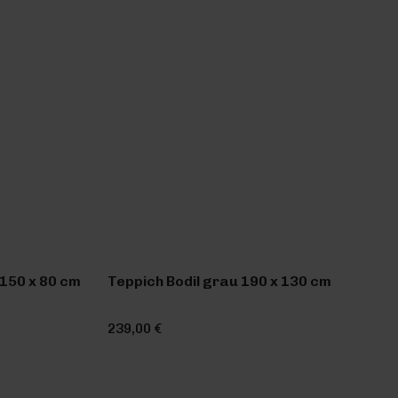
150 x 80 cm
Teppich Bodil grau 190 x 130 cm
239,00 €