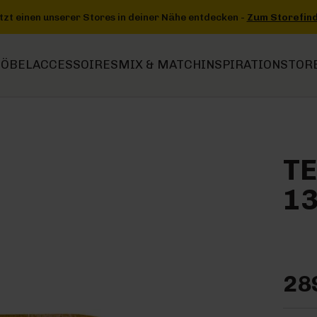
ntdecken -
Zum Storefinder
+++
+++ Jetzt einen unserer Stores in
ÖBEL
ACCESSOIRES
MIX & MATCH
INSPIRATION
STOR
TE
13
28