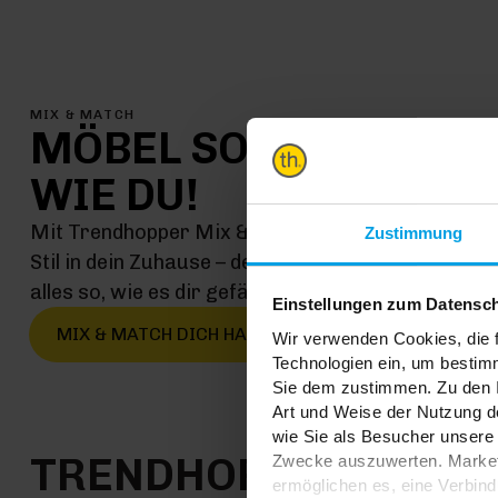
MIX & MATCH
MÖBEL SO EINMALIG
WIE DU!
Mit Trendhopper Mix & Match kommt jetzt genau 
Zustimmung
Stil in dein Zuhause – denn hier kombinierst du ei
alles so, wie es dir gefällt
Einstellungen zum Datensc
MIX & MATCH DICH HAPPY
Wir verwenden Cookies, die f
Technologien ein, um bestim
Sie dem zustimmen. Zu den I
Art und Weise der Nutzung de
wie Sie als Besucher unsere 
TRENDHOPPER STOR
Zwecke auszuwerten. Marketi
ermöglichen es, eine Verbin