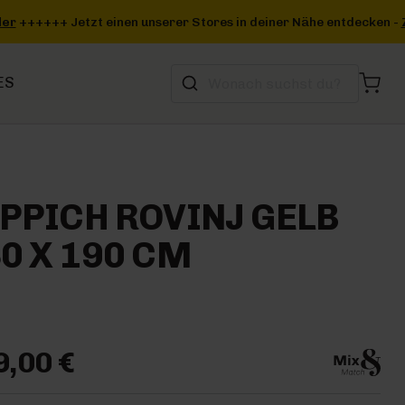
 deiner Nähe entdecken -
Zum Storefinder
+++
ES
PPICH ROVINJ GELB
0 X 190 CM
9,00 €