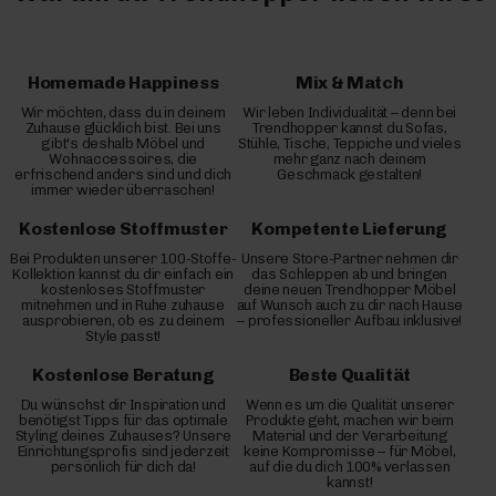
Homemade Happiness
Mix & Match
Wir möchten, dass du in deinem
Wir leben Individualität – denn bei
Zuhause glücklich bist. Bei uns
Trendhopper kannst du Sofas,
gibt's deshalb Möbel und
Stühle, Tische, Teppiche und vieles
Wohnaccessoires, die
mehr ganz nach deinem
erfrischend anders sind und dich
Geschmack gestalten!
immer wieder überraschen!
Kostenlose Stoffmuster
Kompetente Lieferung
Bei Produkten unserer 100-Stoffe-
Unsere Store-Partner nehmen dir
Kollektion kannst du dir einfach ein
das Schleppen ab und bringen
kostenloses Stoffmuster
deine neuen Trendhopper Möbel
mitnehmen und in Ruhe zuhause
auf Wunsch auch zu dir nach Hause
ausprobieren, ob es zu deinem
– professioneller Aufbau inklusive!
Style passt!
Kostenlose Beratung
Beste Qualität
Du wünschst dir Inspiration und
Wenn es um die Qualität unserer
benötigst Tipps für das optimale
Produkte geht, machen wir beim
Styling deines Zuhauses? Unsere
Material und der Verarbeitung
Einrichtungsprofis sind jederzeit
keine Kompromisse – für Möbel,
persönlich für dich da!
auf die du dich 100% verlassen
kannst!