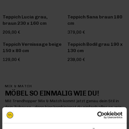
Teppich Lucia grau,
Teppich Sana braun 180
braun 230 x 160 cm
cm
209,00 €
379,00 €
Teppich Vernissage beige
Teppich Bodil grau 190 x
150 x 80 cm
130 cm
129,00 €
239,00 €
MIX & MATCH
MÖBEL SO EINMALIG WIE DU!
Mit Trendhopper Mix & Match kommt jetzt genau dein Stil in
dein Zuhause – denn hier kombinierst du einfach alles so, wie
es dir gefällt
MIX & MATCH DICH HAPPY