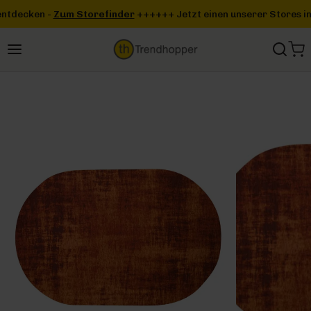
Zum Hauptinhalt springen
inder
+++
+++ Jetzt einen unserer Stores in deiner Nähe entdecken