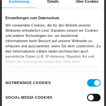
Zustimmung
Details
Über Cookies
Einstellungen zum Datenschutz
TRENDHOPPER STORES
Wir verwenden Cookies, die für den Betrieb unserer
Webseite erforderlich sind. Daneben setzen wir Cookies
und andere Technologien ein, um bestimmte
Wie wäre es mit einer großen Portion Inspiration und Kreativität?
Informationen beim Besuch auf unserer Webseite zu
In unseren Stores findest du alle Trendhopper Möbel, Stoffe und
erfassen und auszuwerten, wenn Sie dem zustimmen. Zu
Styles.
den Informationen zählen neben technischen auch
persönliche Daten (z.B. IP-Adresse; Standort; Art und
Weise der Nutzung der Angebote). Dies dient
verschiedenen Zwecken: Statistik Cookies helfen uns zu
verstehen, wie Sie als Besucher unsere Webseite
nutzen, indem sie Informationen sammeln und sie
Einwilligungsauswahl
Durch das Laden akzeptieren Sie die
anonymisiert für statistische Zwecke auszuwerten.
NOTWENDIGE COOKIES
Datenschutzbestimmungen von Google.
Marketing Cookies helfen uns, Ihnen personalisierte
Werbung anzuzeigen. Social-Media-Cookies ermöglichen
Karte laden
SOCIAL-MEDIA COOKIES
es, eine Verbindung zu sozialen Netzwerken aufzubauen,
um Inhalte und Werbung innerhalb Ihrer Netzwerke