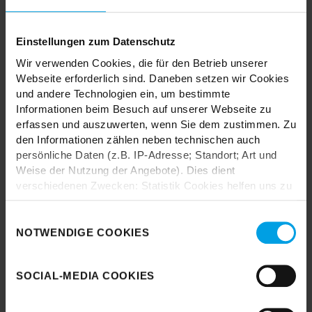
TRENDHOPPER STORES
Einstellungen zum Datenschutz
Wir verwenden Cookies, die für den Betrieb unserer
Webseite erforderlich sind. Daneben setzen wir Cookies
Wie wäre es mit einer großen Portion Inspiration und Kreativität?
und andere Technologien ein, um bestimmte
In unseren Stores findest du alle Trendhopper Möbel, Stoffe und
Informationen beim Besuch auf unserer Webseite zu
Styles.
erfassen und auszuwerten, wenn Sie dem zustimmen. Zu
den Informationen zählen neben technischen auch
persönliche Daten (z.B. IP-Adresse; Standort; Art und
Weise der Nutzung der Angebote). Dies dient
verschiedenen Zwecken: Statistik Cookies helfen uns zu
verstehen, wie Sie als Besucher unsere Webseite
nutzen, indem sie Informationen sammeln und sie
Einwilligungsauswahl
Durch das Laden akzeptieren Sie die
anonymisiert für statistische Zwecke auszuwerten.
NOTWENDIGE COOKIES
Datenschutzbestimmungen von Google.
Marketing Cookies helfen uns, Ihnen personalisierte
Karte laden
Werbung anzuzeigen. Social-Media-Cookies ermöglichen
SOCIAL-MEDIA COOKIES
es, eine Verbindung zu sozialen Netzwerken aufzubauen,
um Inhalte und Werbung innerhalb Ihrer Netzwerke
anzuzeigen. Sie können frei entscheiden, welche