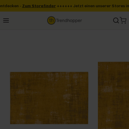
Zum Hauptinhalt springen
inder
+++
+++ Jetzt einen unserer Stores in deiner Nähe entdecke