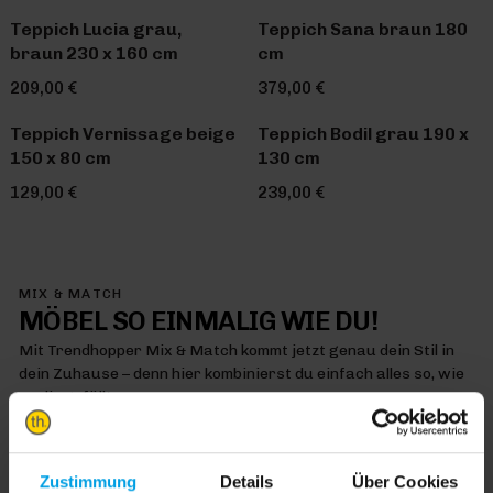
Teppich Lucia grau,
Teppich Sana braun 180
braun 230 x 160 cm
cm
209,00 €
379,00 €
Teppich Vernissage beige
Teppich Bodil grau 190 x
150 x 80 cm
130 cm
129,00 €
239,00 €
MIX & MATCH
MÖBEL SO EINMALIG WIE DU!
Mit Trendhopper Mix & Match kommt jetzt genau dein Stil in
dein Zuhause – denn hier kombinierst du einfach alles so, wie
es dir gefällt
MIX & MATCH DICH HAPPY
Zustimmung
Details
Über Cookies