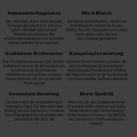
Homemade Happiness
Mix & Match
Wir möchten, dass du in deinem
Wir leben Individualität – denn bei
Zuhause glücklich bist. Bei uns
Trendhopper kannst du Sofas,
gibt's deshalb Möbel und
Stühle, Tische, Teppiche und vieles
Wohnaccessoires, die
mehr ganz nach deinem
erfrischend anders sind und dich
Geschmack gestalten!
immer wieder überraschen!
Kostenlose Stoffmuster
Kompetente Lieferung
Bei Produkten unserer 100-Stoffe-
Unsere Store-Partner nehmen dir
Kollektion kannst du dir einfach ein
das Schleppen ab und bringen
kostenloses Stoffmuster
deine neuen Trendhopper Möbel
mitnehmen und in Ruhe zuhause
auf Wunsch auch zu dir nach Hause
ausprobieren, ob es zu deinem
– professioneller Aufbau inklusive!
Style passt!
Kostenlose Beratung
Beste Qualität
Du wünschst dir Inspiration und
Wenn es um die Qualität unserer
benötigst Tipps für das optimale
Produkte geht, machen wir beim
Styling deines Zuhauses? Unsere
Material und der Verarbeitung
Einrichtungsprofis sind jederzeit
keine Kompromisse – für Möbel,
persönlich für dich da!
auf die du dich 100% verlassen
kannst!