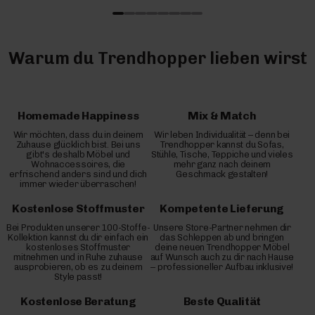
Warum du Trendhopper lieben wirst
Homemade Happiness
Mix & Match
Wir möchten, dass du in deinem
Wir leben Individualität – denn bei
Zuhause glücklich bist. Bei uns
Trendhopper kannst du Sofas,
gibt's deshalb Möbel und
Stühle, Tische, Teppiche und vieles
Wohnaccessoires, die
mehr ganz nach deinem
erfrischend anders sind und dich
Geschmack gestalten!
immer wieder überraschen!
Kostenlose Stoffmuster
Kompetente Lieferung
Bei Produkten unserer 100-Stoffe-
Unsere Store-Partner nehmen dir
Kollektion kannst du dir einfach ein
das Schleppen ab und bringen
kostenloses Stoffmuster
deine neuen Trendhopper Möbel
mitnehmen und in Ruhe zuhause
auf Wunsch auch zu dir nach Hause
ausprobieren, ob es zu deinem
– professioneller Aufbau inklusive!
Style passt!
Kostenlose Beratung
Beste Qualität