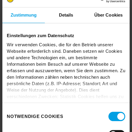
dein Zuhause – denn hier kombinierst du einfach alles so, wie
es dir gefällt
Zustimmung
Details
Über Cookies
MIX & MATCH DICH HAPPY
Einstellungen zum Datenschutz
Wir verwenden Cookies, die für den Betrieb unserer
Webseite erforderlich sind. Daneben setzen wir Cookies
TRENDHOPPER STORES
und andere Technologien ein, um bestimmte
Informationen beim Besuch auf unserer Webseite zu
erfassen und auszuwerten, wenn Sie dem zustimmen. Zu
Wie wäre es mit einer großen Portion Inspiration und Kreativität?
den Informationen zählen neben technischen auch
In unseren Stores findest du alle Trendhopper Möbel, Stoffe und
persönliche Daten (z.B. IP-Adresse; Standort; Art und
Styles.
Weise der Nutzung der Angebote). Dies dient
verschiedenen Zwecken: Statistik Cookies helfen uns zu
verstehen, wie Sie als Besucher unsere Webseite
nutzen, indem sie Informationen sammeln und sie
Einwilligungsauswahl
anonymisiert für statistische Zwecke auszuwerten.
NOTWENDIGE COOKIES
Marketing Cookies helfen uns, Ihnen personalisierte
Durch das Laden akzeptieren Sie die
Werbung anzuzeigen. Social-Media-Cookies ermöglichen