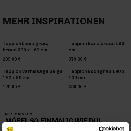
MEHR INSPIRATIONEN
Teppich Lucia grau,
Teppich Sana braun 180
braun 230 x 160 cm
cm
209,00 €
379,00 €
Teppich Vernissage beige
Teppich Bodil grau 190 x
150 x 80 cm
130 cm
129,00 €
239,00 €
MIX & MATCH
MÖBEL SO EINMALIG WIE DU!
Mit Trendhopper Mix & Match kommt jetzt genau dein Stil in