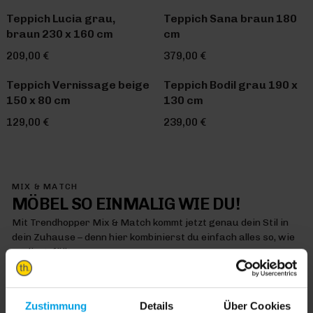
Teppich Lucia grau,
Teppich Sana braun 180
braun 230 x 160 cm
cm
209,00 €
379,00 €
Teppich Vernissage beige
Teppich Bodil grau 190 x
150 x 80 cm
130 cm
129,00 €
239,00 €
MIX & MATCH
MÖBEL SO EINMALIG WIE DU!
Mit Trendhopper Mix & Match kommt jetzt genau dein Stil in
dein Zuhause – denn hier kombinierst du einfach alles so, wie
es dir gefällt
MIX & MATCH DICH HAPPY
Zustimmung
Details
Über Cookies