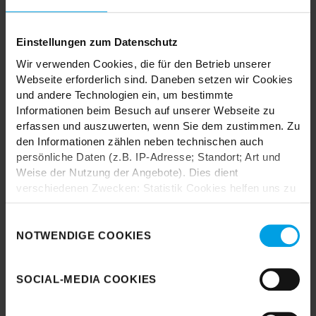
TRENDHOPPER STORES
Einstellungen zum Datenschutz
Wir verwenden Cookies, die für den Betrieb unserer
Webseite erforderlich sind. Daneben setzen wir Cookies
Wie wäre es mit einer großen Portion Inspiration und Kreativität?
und andere Technologien ein, um bestimmte
In unseren Stores findest du alle Trendhopper Möbel, Stoffe und
Informationen beim Besuch auf unserer Webseite zu
Styles.
erfassen und auszuwerten, wenn Sie dem zustimmen. Zu
den Informationen zählen neben technischen auch
persönliche Daten (z.B. IP-Adresse; Standort; Art und
Weise der Nutzung der Angebote). Dies dient
verschiedenen Zwecken: Statistik Cookies helfen uns zu
verstehen, wie Sie als Besucher unsere Webseite
nutzen, indem sie Informationen sammeln und sie
Einwilligungsauswahl
Durch das Laden akzeptieren Sie die
anonymisiert für statistische Zwecke auszuwerten.
NOTWENDIGE COOKIES
Datenschutzbestimmungen von Google.
Marketing Cookies helfen uns, Ihnen personalisierte
Karte laden
Werbung anzuzeigen. Social-Media-Cookies ermöglichen
SOCIAL-MEDIA COOKIES
es, eine Verbindung zu sozialen Netzwerken aufzubauen,
um Inhalte und Werbung innerhalb Ihrer Netzwerke
anzuzeigen. Sie können frei entscheiden, welche