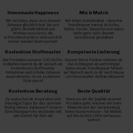
Homemade Happiness
Mix & Match
Wir möchten, dass du in deinem
Wir leben Individualität – denn bei
Zuhause glücklich bist. Bei uns
Trendhopper kannst du Sofas,
gibt's deshalb Möbel und
Stühle, Tische, Teppiche und vieles
Wohnaccessoires, die
mehr ganz nach deinem
erfrischend anders sind und dich
Geschmack gestalten!
immer wieder überraschen!
Kostenlose Stoffmuster
Kompetente Lieferung
Bei Produkten unserer 100-Stoffe-
Unsere Store-Partner nehmen dir
Kollektion kannst du dir einfach ein
das Schleppen ab und bringen
kostenloses Stoffmuster
deine neuen Trendhopper Möbel
mitnehmen und in Ruhe zuhause
auf Wunsch auch zu dir nach Hause
ausprobieren, ob es zu deinem
– professioneller Aufbau inklusive!
Style passt!
Kostenlose Beratung
Beste Qualität
Du wünschst dir Inspiration und
Wenn es um die Qualität unserer
benötigst Tipps für das optimale
Produkte geht, machen wir beim
Styling deines Zuhauses? Unsere
Material und der Verarbeitung
Einrichtungsprofis sind jederzeit
keine Kompromisse – für Möbel,
persönlich für dich da!
auf die du dich 100% verlassen
kannst!