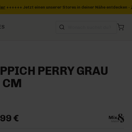
einer Nähe entdecken -
Zum Storefinder
+++
ES
PPICH PERRY GRAU
0 CM
99 €