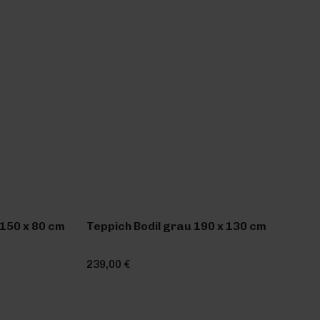
150 x 80 cm
Teppich Bodil grau 190 x 130 cm
239,00 €