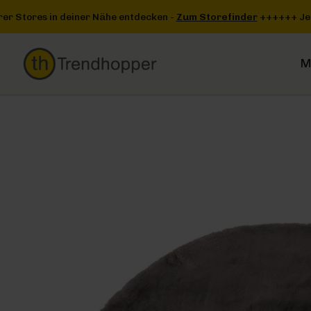
Zum Hauptinhalt springen
Zur Suche springen
Zur Hauptnavigation springen
Storefinder
+++
+++ Jetzt einen unserer Stores in deiner Nähe en
M