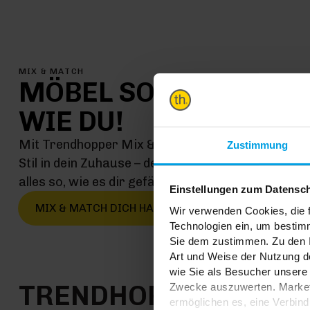
MIX & MATCH
MÖBEL SO EINMALIG
WIE DU!
Mit Trendhopper Mix & Match kommt jetzt genau 
Zustimmung
Stil in dein Zuhause – denn hier kombinierst du ei
alles so, wie es dir gefällt
Einstellungen zum Datensc
MIX & MATCH DICH HAPPY
Wir verwenden Cookies, die f
Technologien ein, um bestim
Sie dem zustimmen. Zu den I
Art und Weise der Nutzung de
wie Sie als Besucher unsere 
TRENDHOPPER STOR
Zwecke auszuwerten. Marketi
ermöglichen es, eine Verbin