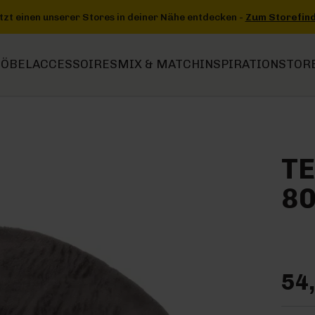
tdecken -
Zum Storefinder
+++
+++ Jetzt einen unserer Stores in d
ÖBEL
ACCESSOIRES
MIX & MATCH
INSPIRATION
STOR
TE
8
54,