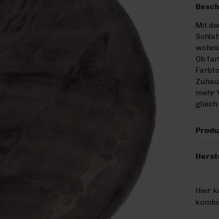
Besch
Mit de
Schla
wohnli
Ob far
Farbto
Zuhaus
mehr 
gleich
Produ
Herst
Hier 
kombin