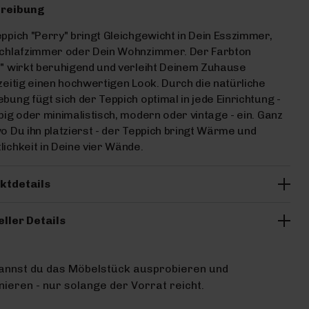
reibung
ppich "Perry" bringt Gleichgewicht in Dein Esszimmer,
Schlafzimmer oder Dein Wohnzimmer. Der Farbton
" wirkt beruhigend und verleiht Deinem Zuhause
zeitig einen hochwertigen Look. Durch die natürliche
bung fügt sich der Teppich optimal in jede Einrichtung -
big oder minimalistisch, modern oder vintage - ein. Ganz
o Du ihn platzierst - der Teppich bringt Wärme und
ichkeit in Deine vier Wände.
ktdetails
eller Details
kannst du das Möbelstück ausprobieren und
ieren - nur solange der Vorrat reicht.