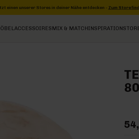
cken -
Zum Storefinder
+++
+++ Jetzt einen unserer Stores in dei
ÖBEL
ACCESSOIRES
MIX & MATCH
INSPIRATION
STOR
TE
8
54,