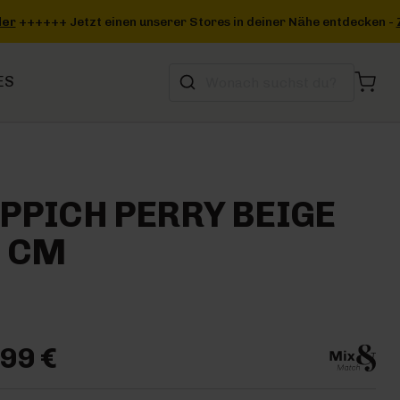
ner Nähe entdecken -
Zum Storefinder
+++
ES
PPICH PERRY BEIGE
0 CM
99 €