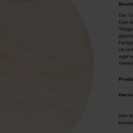
Besch
Der Te
Dein 
"Beige
gleich
Farbge
ob far
egal w
Gemütl
Produ
Herst
Hier 
kombin