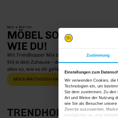
MIX & MATCH
MÖBEL SO EINMALIG
WIE DU!
Mit Trendhopper Mix & Match kommt jetzt genau 
Zustimmung
Stil in dein Zuhause – denn hier kombinierst du ei
alles so, wie es dir gefällt
Einstellungen zum Datensc
MIX & MATCH DICH HAPPY
Wir verwenden Cookies, die f
Technologien ein, um bestim
Sie dem zustimmen. Zu den I
Art und Weise der Nutzung de
wie Sie als Besucher unsere 
TRENDHOPPER STOR
Zwecke auszuwerten. Marketi
ermöglichen es, eine Verbin