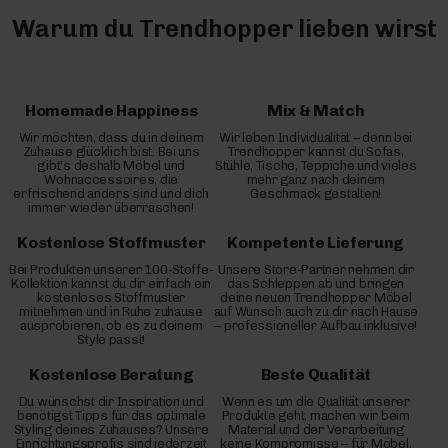
Warum du Trendhopper lieben wirst
Homemade Happiness
Mix & Match
Wir möchten, dass du in deinem
Wir leben Individualität – denn bei
Zuhause glücklich bist. Bei uns
Trendhopper kannst du Sofas,
gibt's deshalb Möbel und
Stühle, Tische, Teppiche und vieles
Wohnaccessoires, die
mehr ganz nach deinem
erfrischend anders sind und dich
Geschmack gestalten!
immer wieder überraschen!
Kostenlose Stoffmuster
Kompetente Lieferung
Bei Produkten unserer 100-Stoffe-
Unsere Store-Partner nehmen dir
Kollektion kannst du dir einfach ein
das Schleppen ab und bringen
kostenloses Stoffmuster
deine neuen Trendhopper Möbel
mitnehmen und in Ruhe zuhause
auf Wunsch auch zu dir nach Hause
ausprobieren, ob es zu deinem
– professioneller Aufbau inklusive!
Style passt!
Kostenlose Beratung
Beste Qualität
Du wünschst dir Inspiration und
Wenn es um die Qualität unserer
benötigst Tipps für das optimale
Produkte geht, machen wir beim
Styling deines Zuhauses? Unsere
Material und der Verarbeitung
Einrichtungsprofis sind jederzeit
keine Kompromisse – für Möbel,