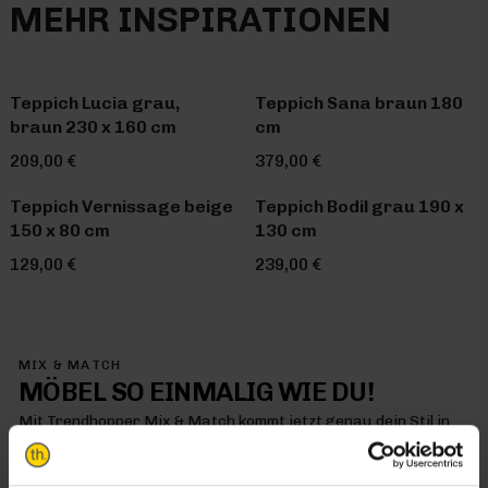
MEHR INSPIRATIONEN
Teppich Lucia grau,
Teppich Sana braun 180
braun 230 x 160 cm
cm
209,00 €
379,00 €
Teppich Vernissage beige
Teppich Bodil grau 190 x
150 x 80 cm
130 cm
129,00 €
239,00 €
MIX & MATCH
MÖBEL SO EINMALIG WIE DU!
Mit Trendhopper Mix & Match kommt jetzt genau dein Stil in
dein Zuhause – denn hier kombinierst du einfach alles so, wie
es dir gefällt