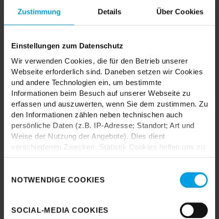
MIX & MATCH DICH HAPPY
Zustimmung
Details
Über Cookies
Einstellungen zum Datenschutz
TRENDHOPPER STORES
Wir verwenden Cookies, die für den Betrieb unserer
Webseite erforderlich sind. Daneben setzen wir Cookies
und andere Technologien ein, um bestimmte
Wie wäre es mit einer großen Portion Inspiration und Kreativität?
Informationen beim Besuch auf unserer Webseite zu
In unseren Stores findest du alle Trendhopper Möbel, Stoffe und
erfassen und auszuwerten, wenn Sie dem zustimmen. Zu
Styles.
den Informationen zählen neben technischen auch
persönliche Daten (z.B. IP-Adresse; Standort; Art und
Weise der Nutzung der Angebote). Dies dient
verschiedenen Zwecken: Statistik Cookies helfen uns zu
verstehen, wie Sie als Besucher unsere Webseite
nutzen, indem sie Informationen sammeln und sie
Einwilligungsauswahl
anonymisiert für statistische Zwecke auszuwerten.
NOTWENDIGE COOKIES
Durch das Laden akzeptieren Sie die
Marketing Cookies helfen uns, Ihnen personalisierte
Datenschutzbestimmungen von Google.
Werbung anzuzeigen. Social-Media-Cookies ermöglichen
SOCIAL-MEDIA COOKIES
es, eine Verbindung zu sozialen Netzwerken aufzubauen,
Karte laden