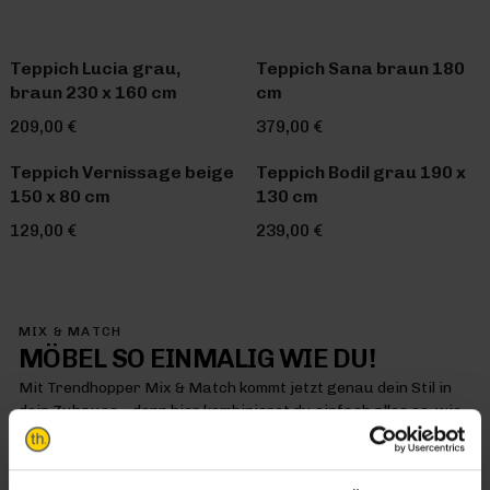
Teppich Lucia grau,
Teppich Sana braun 180
braun 230 x 160 cm
cm
209,00 €
379,00 €
Teppich Vernissage beige
Teppich Bodil grau 190 x
150 x 80 cm
130 cm
129,00 €
239,00 €
MIX & MATCH
MÖBEL SO EINMALIG WIE DU!
Mit Trendhopper Mix & Match kommt jetzt genau dein Stil in
dein Zuhause – denn hier kombinierst du einfach alles so, wie
es dir gefällt
MIX & MATCH DICH HAPPY