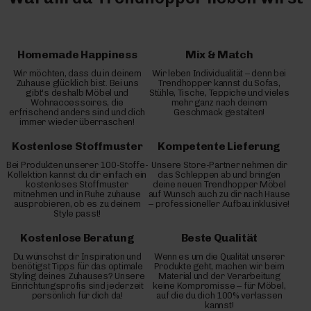
Homemade Happiness
Mix & Match
Wir möchten, dass du in deinem
Wir leben Individualität – denn bei
Zuhause glücklich bist. Bei uns
Trendhopper kannst du Sofas,
gibt's deshalb Möbel und
Stühle, Tische, Teppiche und vieles
Wohnaccessoires, die
mehr ganz nach deinem
erfrischend anders sind und dich
Geschmack gestalten!
immer wieder überraschen!
Kostenlose Stoffmuster
Kompetente Lieferung
Bei Produkten unserer 100-Stoffe-
Unsere Store-Partner nehmen dir
Kollektion kannst du dir einfach ein
das Schleppen ab und bringen
kostenloses Stoffmuster
deine neuen Trendhopper Möbel
mitnehmen und in Ruhe zuhause
auf Wunsch auch zu dir nach Hause
ausprobieren, ob es zu deinem
– professioneller Aufbau inklusive!
Style passt!
Kostenlose Beratung
Beste Qualität
Du wünschst dir Inspiration und
Wenn es um die Qualität unserer
benötigst Tipps für das optimale
Produkte geht, machen wir beim
Styling deines Zuhauses? Unsere
Material und der Verarbeitung
Einrichtungsprofis sind jederzeit
keine Kompromisse – für Möbel,
persönlich für dich da!
auf die du dich 100% verlassen
kannst!