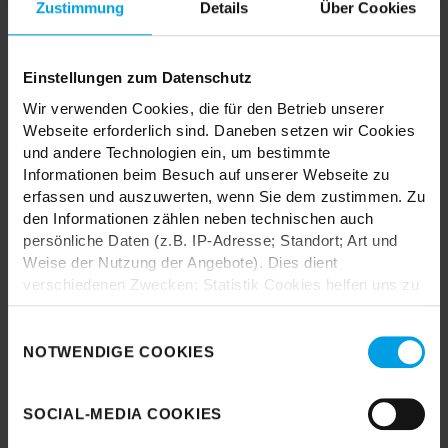
Zustimmung
Details
Über Cookies
Einstellungen zum Datenschutz
TRENDHOPPER STORES
Wir verwenden Cookies, die für den Betrieb unserer
Webseite erforderlich sind. Daneben setzen wir Cookies
und andere Technologien ein, um bestimmte
Wie wäre es mit einer großen Portion Inspiration und Kreativität?
Informationen beim Besuch auf unserer Webseite zu
In unseren Stores findest du alle Trendhopper Möbel, Stoffe und
erfassen und auszuwerten, wenn Sie dem zustimmen. Zu
Styles.
den Informationen zählen neben technischen auch
persönliche Daten (z.B. IP-Adresse; Standort; Art und
Weise der Nutzung der Angebote). Dies dient
verschiedenen Zwecken: Statistik Cookies helfen uns zu
verstehen, wie Sie als Besucher unsere Webseite
nutzen, indem sie Informationen sammeln und sie
Einwilligungsauswahl
anonymisiert für statistische Zwecke auszuwerten.
Durch das Laden akzeptieren Sie die
NOTWENDIGE COOKIES
Datenschutzbestimmungen von Google.
Marketing Cookies helfen uns, Ihnen personalisierte
Werbung anzuzeigen. Social-Media-Cookies ermöglichen
Karte laden
SOCIAL-MEDIA COOKIES
es, eine Verbindung zu sozialen Netzwerken aufzubauen,
um Inhalte und Werbung innerhalb Ihrer Netzwerke