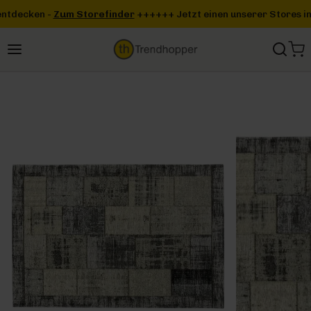
Zum Hauptinhalt springen
nder
+++
+++ Jetzt einen unserer Stores in deiner Nähe entdecken 