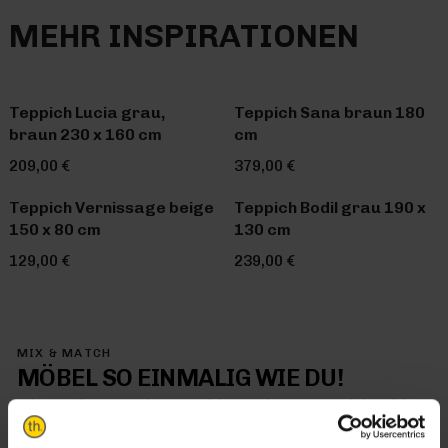
MEHR INSPIRATIONEN
Teppich Lucia grau,
Teppich Sana braun 180
braun 230 x 160 cm
cm
209,00 €
379,00 €
Teppich Vernissage beige
Teppich Bodil grau 190 x
150 x 80 cm
130 cm
129,00 €
239,00 €
MIX & MATCH
MÖBEL SO EINMALIG WIE DU!
Mit Trendhopper Mix & Match kommt jetzt genau dein Stil in
dein Zuhause – denn hier kombinierst du einfach alles so, wie
es dir gefällt