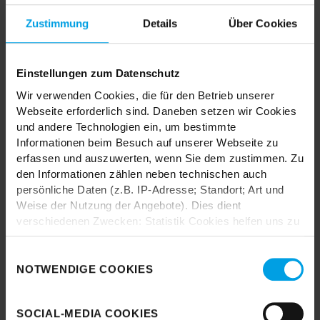
MIX & MATCH DICH HAPPY
Zustimmung
Details
Über Cookies
Einstellungen zum Datenschutz
Wir verwenden Cookies, die für den Betrieb unserer
TRENDHOPPER STORES
Webseite erforderlich sind. Daneben setzen wir Cookies
und andere Technologien ein, um bestimmte
Informationen beim Besuch auf unserer Webseite zu
Wie wäre es mit einer großen Portion Inspiration und Kreativität?
erfassen und auszuwerten, wenn Sie dem zustimmen. Zu
In unseren Stores findest du alle Trendhopper Möbel, Stoffe und
den Informationen zählen neben technischen auch
Styles.
persönliche Daten (z.B. IP-Adresse; Standort; Art und
Weise der Nutzung der Angebote). Dies dient
verschiedenen Zwecken: Statistik Cookies helfen uns zu
verstehen, wie Sie als Besucher unsere Webseite
nutzen, indem sie Informationen sammeln und sie
Einwilligungsauswahl
anonymisiert für statistische Zwecke auszuwerten.
NOTWENDIGE COOKIES
Marketing Cookies helfen uns, Ihnen personalisierte
Durch das Laden akzeptieren Sie die
Werbung anzuzeigen. Social-Media-Cookies ermöglichen
Datenschutzbestimmungen von Google.
SOCIAL-MEDIA COOKIES
es, eine Verbindung zu sozialen Netzwerken aufzubauen,