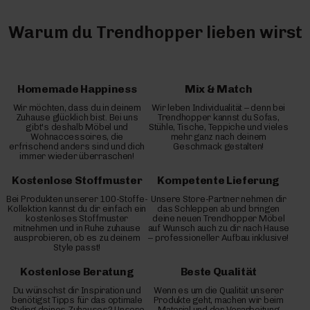
Warum du Trendhopper lieben wirst
Homemade Happiness
Mix & Match
Wir möchten, dass du in deinem
Wir leben Individualität – denn bei
Zuhause glücklich bist. Bei uns
Trendhopper kannst du Sofas,
gibt's deshalb Möbel und
Stühle, Tische, Teppiche und vieles
Wohnaccessoires, die
mehr ganz nach deinem
erfrischend anders sind und dich
Geschmack gestalten!
immer wieder überraschen!
Kostenlose Stoffmuster
Kompetente Lieferung
Bei Produkten unserer 100-Stoffe-
Unsere Store-Partner nehmen dir
Kollektion kannst du dir einfach ein
das Schleppen ab und bringen
kostenloses Stoffmuster
deine neuen Trendhopper Möbel
mitnehmen und in Ruhe zuhause
auf Wunsch auch zu dir nach Hause
ausprobieren, ob es zu deinem
– professioneller Aufbau inklusive!
Style passt!
Kostenlose Beratung
Beste Qualität
Du wünschst dir Inspiration und
Wenn es um die Qualität unserer
benötigst Tipps für das optimale
Produkte geht, machen wir beim
Styling deines Zuhauses? Unsere
Material und der Verarbeitung