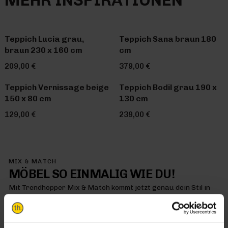
MEHR INSPIRATIONEN
Teppich Lucia grau,
Teppich Sana braun 180
braun 230 x 160 cm
cm
209,00 €
379,00 €
Teppich Vernissage beige
Teppich Bodil grau 190 x
150 x 80 cm
130 cm
129,00 €
239,00 €
MIX & MATCH
MÖBEL SO EINMALIG WIE DU!
Mit Trendhopper Mix & Match kommt jetzt genau dein Stil in
dein Zuhause – denn hier kombinierst du einfach alles so, wie
es dir gefällt
MIX & MATCH DICH HAPPY