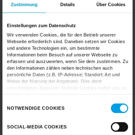
Zustimmung
Details
Über Cookies
Einstellungen zum Datenschutz
TRENDHOPPER STORES
Wir verwenden Cookies, die für den Betrieb unserer
Webseite erforderlich sind. Daneben setzen wir Cookies
und andere Technologien ein, um bestimmte
Wie wäre es mit einer großen Portion Inspiration und Kreativität?
Informationen beim Besuch auf unserer Webseite zu
In unseren Stores findest du alle Trendhopper Möbel, Stoffe und
erfassen und auszuwerten, wenn Sie dem zustimmen. Zu
Styles.
den Informationen zählen neben technischen auch
persönliche Daten (z.B. IP-Adresse; Standort; Art und
Weise der Nutzung der Angebote). Dies dient
verschiedenen Zwecken: Statistik Cookies helfen uns zu
verstehen, wie Sie als Besucher unsere Webseite
nutzen, indem sie Informationen sammeln und sie
Einwilligungsauswahl
anonymisiert für statistische Zwecke auszuwerten.
NOTWENDIGE COOKIES
Durch das Laden akzeptieren Sie die
Marketing Cookies helfen uns, Ihnen personalisierte
Datenschutzbestimmungen von Google.
Werbung anzuzeigen. Social-Media-Cookies ermöglichen
SOCIAL-MEDIA COOKIES
Karte laden
es, eine Verbindung zu sozialen Netzwerken aufzubauen,
um Inhalte und Werbung innerhalb Ihrer Netzwerke