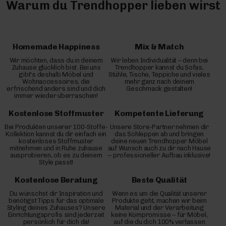
Warum du Trendhopper lieben wirst
Homemade Happiness
Mix & Match
Wir möchten, dass du in deinem
Wir leben Individualität – denn bei
Zuhause glücklich bist. Bei uns
Trendhopper kannst du Sofas,
gibt's deshalb Möbel und
Stühle, Tische, Teppiche und vieles
Wohnaccessoires, die
mehr ganz nach deinem
erfrischend anders sind und dich
Geschmack gestalten!
immer wieder überraschen!
Kostenlose Stoffmuster
Kompetente Lieferung
Bei Produkten unserer 100-Stoffe-
Unsere Store-Partner nehmen dir
Kollektion kannst du dir einfach ein
das Schleppen ab und bringen
kostenloses Stoffmuster
deine neuen Trendhopper Möbel
mitnehmen und in Ruhe zuhause
auf Wunsch auch zu dir nach Hause
ausprobieren, ob es zu deinem
– professioneller Aufbau inklusive!
Style passt!
Kostenlose Beratung
Beste Qualität
Du wünschst dir Inspiration und
Wenn es um die Qualität unserer
benötigst Tipps für das optimale
Produkte geht, machen wir beim
Styling deines Zuhauses? Unsere
Material und der Verarbeitung
Einrichtungsprofis sind jederzeit
keine Kompromisse – für Möbel,
persönlich für dich da!
auf die du dich 100% verlassen